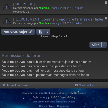
[AIDE au BG]
Dernier message par
Nikiolas
«
sam. juin 19, 2010 9:00 am
Réponses :
1
[RECRUTEMENT] Comment rejoindre l'armée de Hadès ?
Dernier message par
Nikiolas
«
sam. juin 19, 2010 8:44 am
Nouveau sujet
2 sujets • Page
1
sur
1
Aller
Permissions du forum
Vous
ne pouvez pas
publier de nouveaux sujets dans ce forum
Vous
ne pouvez pas
répondre aux sujets dans ce forum
Vous
ne pouvez pas
modifier vos messages dans ce forum
Vous
ne pouvez pas
supprimer vos messages dans ce forum
Accueil du forum
Nous contacter
Développé par
phpBB
® Forum Software © phpBB Limited
Style par
Arty
- phpBB 3.3 par MrGaby
Traduction française officielle
©
Qiaeru
Confidentialité
|
Conditions