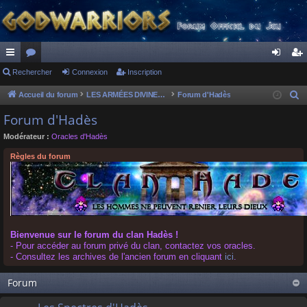
ac
Rechercher
or
Connexion
Inscription
on
ns
co
u
ne
cri
Accueil du forum
LES ARMÉES DIVINES - FORUMS DE CLAN
Forum d'Hadès
R
e
ur
m
xi
pti
Forum d'Hadès
c
ci
s
on
on
Modérateur :
Oracles d'Hadès
h
s
e
Règles du forum
r
c
h
e
r
Bienvenue sur le forum du clan Hadès !
- Pour accéder au forum privé du clan, contactez vos oracles.
- Consultez les archives de l'ancien forum en cliquant
ici
.
Forum