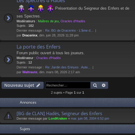
Les Spectres d'Hadès
Présentation du Seigneur des Enfers et de
ses Spectres.
Modérateurs :
Maîtres de jeu
,
Oracles d'Hadès
Sujets :
182
Dernier message :
Re: BG de Dracerinx - L'âme d…
par
Dracerinx
, dim. juin 28, 2026 11:28 pm
La porte des Enfers
Forum public ouvert à tous les joueurs.
Modérateur :
Oracles d'Hadès
Sujets :
12
Dernier message :
Re: Jardin des Erinyes : Aute…
par
Waltraute
, dim. mars 08, 2026 2:17 am
Rechercher
Recherche av
Nouveau sujet
2 sujets • Page
1
sur
1
Annonces
[BG de CLAN] Hadès, Seigneur des Enfers
Dernier message par
LordKraken
«
mar. juin 08, 2004 6:52 pm
Sujets