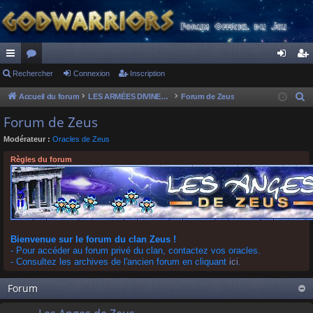
ac
Rechercher
or
Connexion
Inscription
on
ns
co
u
ne
cri
Accueil du forum
LES ARMÉES DIVINES - FORUMS DE CLAN
Forum de Zeus
R
e
ur
m
xi
pti
Forum de Zeus
c
ci
s
on
on
Modérateur :
Oracles de Zeus
h
s
e
Règles du forum
r
c
h
e
r
Bienvenue sur le forum du clan Zeus !
- Pour accéder au forum privé du clan, contactez vos oracles.
- Consultez les archives de l'ancien forum en cliquant
ici
.
Forum