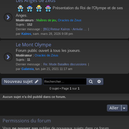
Les Anges de Zeus
Présentation du Roi de l'Olympe et de ses
Anges.
Modérateurs :
Maîtres de jeu
,
Oracles de Zeus
Sujets :
152
Dernier message :
[BG] Retour Kaïros - Arrivée …
par
Kaïros
, sam. mars 28, 2026 9:08 pm
Le Mont Olympe
Forum public ouvert à tous les joueurs.
Modérateur :
Oracles de Zeus
Sujets :
11
Dernier message :
Re: Mode Batailles discussions
par
Galateia
, lun. juin 21, 2021 11:17 am
Rechercher
Recherche av
Nouveau sujet
0 sujet • Page
1
sur
1
Aucun sujet n’a été publié dans ce forum.
Aller
Permissions du forum
Vous
ne pouvez pas
publier de nouveaux sujets dans ce forum