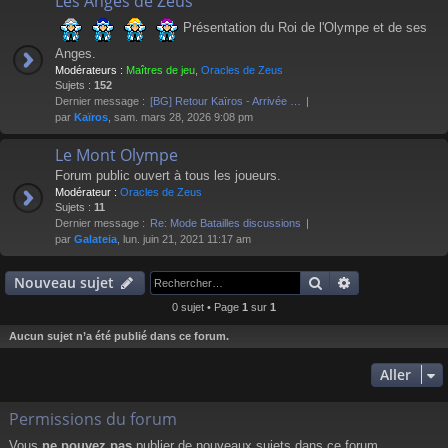
Les Anges de Zeus
Présentation du Roi de l'Olympe et de ses
Anges.
Modérateurs :
Maîtres de jeu
,
Oracles de Zeus
Sujets :
152
Dernier message :
[BG] Retour Kaïros - Arrivée …
par
Kaïros
, sam. mars 28, 2026 9:08 pm
Le Mont Olympe
Forum public ouvert à tous les joueurs.
Modérateur :
Oracles de Zeus
Sujets :
11
Dernier message :
Re: Mode Batailles discussions
par
Galateia
, lun. juin 21, 2021 11:17 am
Rechercher
Recherche av
Nouveau sujet
0 sujet • Page
1
sur
1
Aucun sujet n’a été publié dans ce forum.
Aller
Permissions du forum
Vous
ne pouvez pas
publier de nouveaux sujets dans ce forum