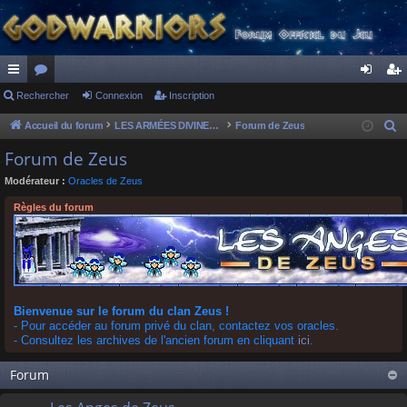
ac
Rechercher
or
Connexion
Inscription
on
ns
co
u
ne
cri
Accueil du forum
LES ARMÉES DIVINES - FORUMS DE CLAN
Forum de Zeus
R
e
ur
m
xi
pti
Forum de Zeus
c
ci
s
on
on
Modérateur :
Oracles de Zeus
h
s
e
Règles du forum
r
c
h
e
r
Bienvenue sur le forum du clan Zeus !
- Pour accéder au forum privé du clan, contactez vos oracles.
- Consultez les archives de l'ancien forum en cliquant
ici
.
Forum