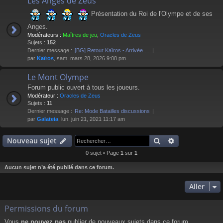
Les Anges de Zeus
Présentation du Roi de l'Olympe et de ses
Anges.
Modérateurs :
Maîtres de jeu
,
Oracles de Zeus
Sujets :
152
Dernier message :
[BG] Retour Kaïros - Arrivée …
par
Kaïros
, sam. mars 28, 2026 9:08 pm
Le Mont Olympe
Forum public ouvert à tous les joueurs.
Modérateur :
Oracles de Zeus
Sujets :
11
Dernier message :
Re: Mode Batailles discussions
par
Galateia
, lun. juin 21, 2021 11:17 am
Rechercher
Recherche av
Nouveau sujet
0 sujet • Page
1
sur
1
Aucun sujet n’a été publié dans ce forum.
Aller
Permissions du forum
Vous
ne pouvez pas
publier de nouveaux sujets dans ce forum