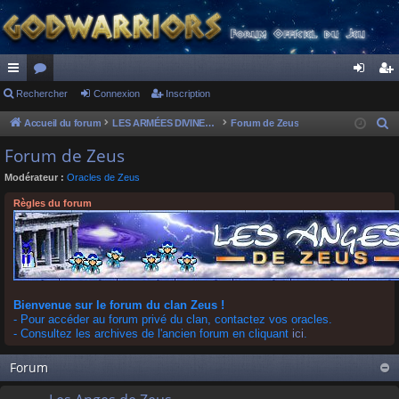
ac
Rechercher
or
Connexion
Inscription
on
ns
co
u
ne
cri
Accueil du forum
LES ARMÉES DIVINES - FORUMS DE CLAN
Forum de Zeus
R
e
ur
m
xi
pti
Forum de Zeus
c
ci
s
on
on
Modérateur :
Oracles de Zeus
h
s
e
Règles du forum
r
c
h
e
r
Bienvenue sur le forum du clan Zeus !
- Pour accéder au forum privé du clan, contactez vos oracles.
- Consultez les archives de l'ancien forum en cliquant
ici
.
Forum