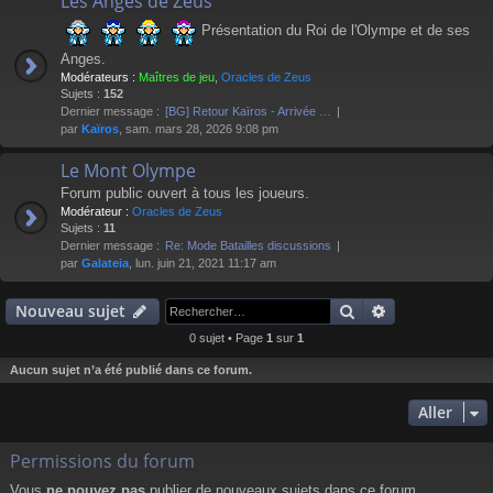
Les Anges de Zeus
Présentation du Roi de l'Olympe et de ses
Anges.
Modérateurs :
Maîtres de jeu
,
Oracles de Zeus
Sujets :
152
Dernier message :
[BG] Retour Kaïros - Arrivée …
par
Kaïros
, sam. mars 28, 2026 9:08 pm
Le Mont Olympe
Forum public ouvert à tous les joueurs.
Modérateur :
Oracles de Zeus
Sujets :
11
Dernier message :
Re: Mode Batailles discussions
par
Galateia
, lun. juin 21, 2021 11:17 am
Rechercher
Recherche av
Nouveau sujet
0 sujet • Page
1
sur
1
Aucun sujet n’a été publié dans ce forum.
Aller
Permissions du forum
Vous
ne pouvez pas
publier de nouveaux sujets dans ce forum