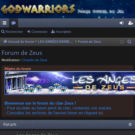
ac
Rechercher
or
Connexion
Inscription
on
ns
co
u
ne
cri
Accueil du forum
LES ARMÉES DIVINES - FORUMS DE CLAN
Forum de Zeus
R
e
ur
m
xi
pti
Forum de Zeus
c
ci
s
on
on
Modérateur :
Oracles de Zeus
h
s
e
Règles du forum
r
c
h
e
r
Bienvenue sur le forum du clan Zeus !
- Pour accéder au forum privé du clan, contactez vos oracles.
- Consultez les archives de l'ancien forum en cliquant
ici
.
Forum