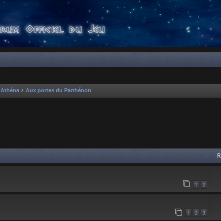
'Athéna
Aux portes du Parthénon
 avancée
R
1
2
1
2
3