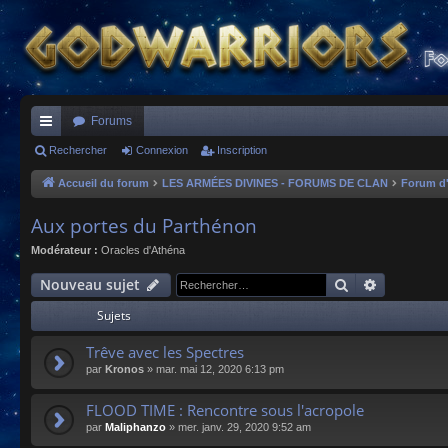
Forums
ac
Rechercher
Connexion
Inscription
co
Accueil du forum
LES ARMÉES DIVINES - FORUMS DE CLAN
Forum d
ur
Aux portes du Parthénon
ci
Modérateur :
Oracles d'Athéna
s
Rechercher
Recherche
Nouveau sujet
Sujets
Trêve avec les Spectres
par
Kronos
»
mar. mai 12, 2020 6:13 pm
FLOOD TIME : Rencontre sous l'acropole
par
Maliphanzo
»
mer. janv. 29, 2020 9:52 am