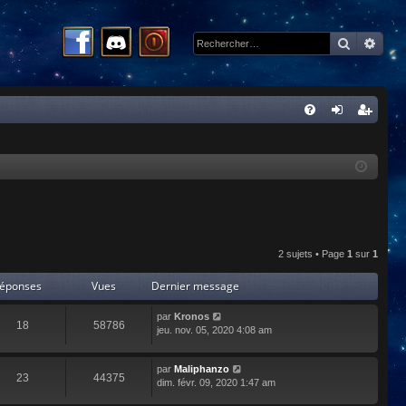
Recherc
Rech
R
FA
on
ns
Q
ne
cri
xi
pti
on
on
2 sujets • Page
1
sur
1
éponses
Vues
Dernier message
par
Kronos
18
58786
jeu. nov. 05, 2020 4:08 am
par
Maliphanzo
23
44375
dim. févr. 09, 2020 1:47 am