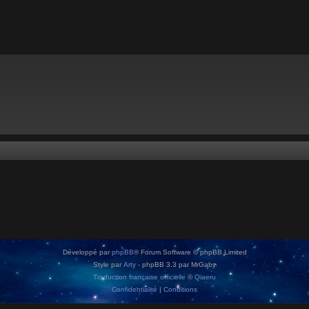
Développé par
phpBB
® Forum Software © phpBB Limited
Style par
Arty
- phpBB 3.3 par MrGaby
Traduction française officielle
©
Qiaeru
Confidentialité
|
Conditions