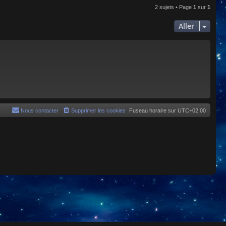
2 sujets • Page
1
sur
1
Aller
Nous contacter
Supprimer les cookies
Fuseau horaire sur
UTC+02:00