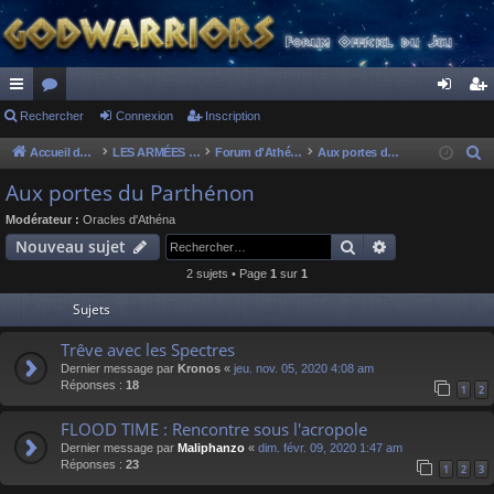
ac
Rechercher
or
Connexion
Inscription
on
ns
co
u
ne
cri
Accueil du forum
LES ARMÉES DIVINES - FORUMS DE CLAN
Forum d'Athéna
Aux portes du Parthénon
R
e
ur
m
xi
pti
Aux portes du Parthénon
c
ci
s
on
on
Modérateur :
Oracles d'Athéna
h
Rechercher
Recherche av
Nouveau sujet
s
e
2 sujets • Page
1
sur
1
r
c
Sujets
h
Trêve avec les Spectres
e
Dernier message par
Kronos
«
jeu. nov. 05, 2020 4:08 am
r
Réponses :
18
1
2
FLOOD TIME : Rencontre sous l'acropole
Dernier message par
Maliphanzo
«
dim. févr. 09, 2020 1:47 am
Réponses :
23
1
2
3