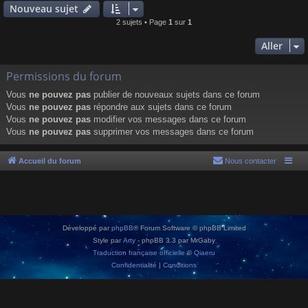
Nouveau sujet
2 sujets • Page
1
sur
1
Aller
Permissions du forum
Vous
ne pouvez pas
publier de nouveaux sujets dans ce forum
Vous
ne pouvez pas
répondre aux sujets dans ce forum
Vous
ne pouvez pas
modifier vos messages dans ce forum
Vous
ne pouvez pas
supprimer vos messages dans ce forum
Accueil du forum
Nous contacter
Développé par
phpBB
® Forum Software © phpBB Limited
Style par
Arty
- phpBB 3.3 par MrGaby
Traduction française officielle
©
Qiaeru
Confidentialité
|
Conditions