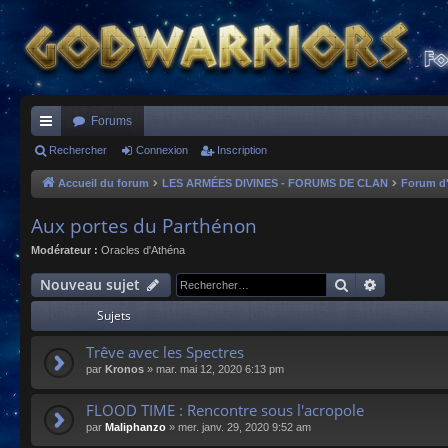
Forums
ac
Rechercher
Connexion
Inscription
co
Accueil du forum
LES ARMÉES DIVINES - FORUMS DE CLAN
Forum d
ur
Aux portes du Parthénon
ci
Modérateur :
Oracles d'Athéna
s
Rechercher
Recherche
Nouveau sujet
Sujets
Trêve avec les Spectres
par
Kronos
»
mar. mai 12, 2020 6:13 pm
FLOOD TIME : Rencontre sous l'acropole
par
Maliphanzo
»
mer. janv. 29, 2020 9:52 am