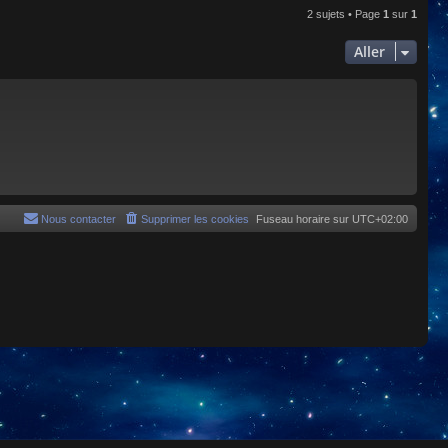
2 sujets • Page
1
sur
1
Aller
Nous contacter
Supprimer les cookies
Fuseau horaire sur
UTC+02:00