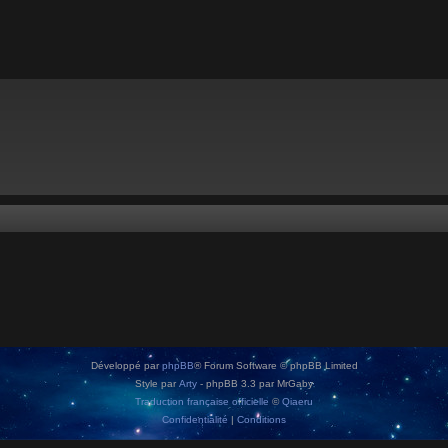
Développé par
phpBB
® Forum Software © phpBB Limited
Style par
Arty
- phpBB 3.3 par MrGaby
Traduction française officielle
©
Qiaeru
Confidentialité
|
Conditions