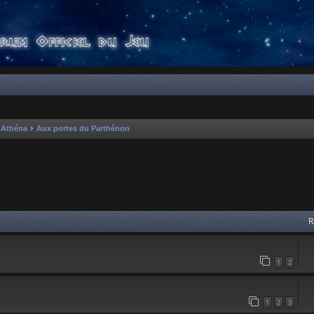
'Athéna
Aux portes du Parthénon
 avancée
R
1
2
1
2
3