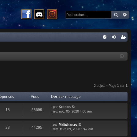
Recherc
Rech
R
FA
on
ns
Q
ne
cri
xi
pti
on
on
2 sujets • Page
1
sur
1
éponses
Vues
Dernier message
par
Kronos
18
58699
jeu. nov. 05, 2020 4:08 am
par
Maliphanzo
23
44295
dim. févr. 09, 2020 1:47 am