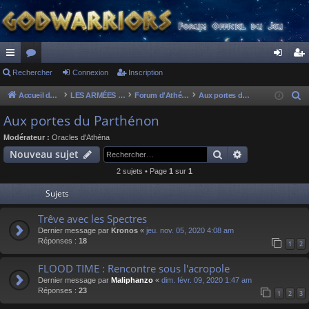
ac
Rechercher
or
Connexion
Inscription
on
ns
co
u
ne
cri
Accueil du forum
LES ARMÉES DIVINES - FORUMS DE CLAN
Forum d'Athéna
Aux portes du Parthénon
R
e
ur
m
xi
pti
Aux portes du Parthénon
c
ci
s
on
on
Modérateur :
Oracles d'Athéna
h
Rechercher
Recherche av
Nouveau sujet
s
e
2 sujets • Page
1
sur
1
r
c
Sujets
h
Trêve avec les Spectres
e
Dernier message par
Kronos
«
jeu. nov. 05, 2020 4:08 am
r
Réponses :
18
1
2
FLOOD TIME : Rencontre sous l'acropole
Dernier message par
Maliphanzo
«
dim. févr. 09, 2020 1:47 am
Réponses :
23
1
2
3