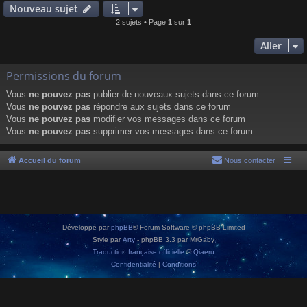
Nouveau sujet
2 sujets • Page
1
sur
1
Aller
Permissions du forum
Vous
ne pouvez pas
publier de nouveaux sujets dans ce forum
Vous
ne pouvez pas
répondre aux sujets dans ce forum
Vous
ne pouvez pas
modifier vos messages dans ce forum
Vous
ne pouvez pas
supprimer vos messages dans ce forum
Accueil du forum
Nous contacter
Développé par
phpBB
® Forum Software © phpBB Limited
Style par
Arty
- phpBB 3.3 par MrGaby
Traduction française officielle
©
Qiaeru
Confidentialité
|
Conditions