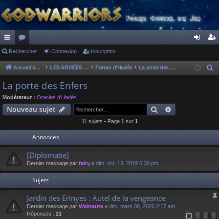
ac
Rechercher
or
Connexion
Inscription
on
ns
co
u
ne
cri
Accueil du forum
LES ARMÉES DIVINES - FORUMS DE CLAN
Forum d'Hadès
La porte des Enfers
R
e
ur
m
xi
pti
La porte des Enfers
c
ci
s
on
on
Modérateur :
Oracles d'Hadès
h
Rechercher
Recherche av
Nouveau sujet
s
e
11 sujets • Page
1
sur
1
r
c
Annonces
h
[Diplomatie]
e
Dernier message par
fairy
«
dim. oct. 13, 2019 5:30 pm
r
Sujets
Jardin des Erinyes : Autel de la vengeance
Dernier message par
Waltraute
«
dim. mars 08, 2026 2:17 am
Réponses :
21
1
2
3