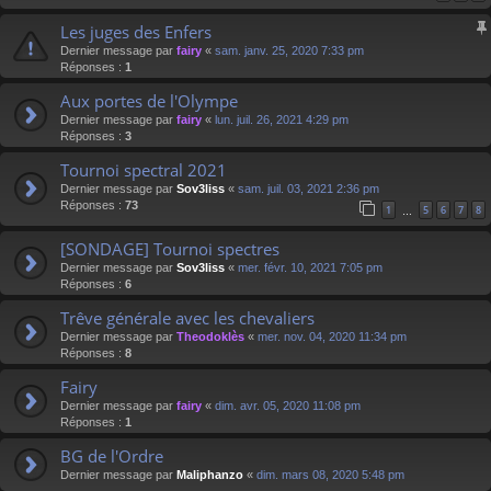
Les juges des Enfers
Dernier message par
fairy
«
sam. janv. 25, 2020 7:33 pm
Réponses :
1
Aux portes de l'Olympe
Dernier message par
fairy
«
lun. juil. 26, 2021 4:29 pm
Réponses :
3
Tournoi spectral 2021
Dernier message par
Sov3liss
«
sam. juil. 03, 2021 2:36 pm
Réponses :
73
1
5
6
7
8
…
[SONDAGE] Tournoi spectres
Dernier message par
Sov3liss
«
mer. févr. 10, 2021 7:05 pm
Réponses :
6
Trêve générale avec les chevaliers
Dernier message par
Theodoklès
«
mer. nov. 04, 2020 11:34 pm
Réponses :
8
Fairy
Dernier message par
fairy
«
dim. avr. 05, 2020 11:08 pm
Réponses :
1
BG de l'Ordre
Dernier message par
Maliphanzo
«
dim. mars 08, 2020 5:48 pm