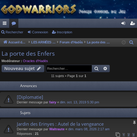
ac
Rechercher
or
Connexion
Inscription
on
ns
co
u
ne
cri
Accueil du forum
LES ARMÉES DIVINES - FORUMS DE CLAN
Forum d'Hadès
La porte des Enfers
R
e
ur
m
xi
pti
La porte des Enfers
c
ci
s
on
on
Modérateur :
Oracles d'Hadès
h
Rechercher
Recherche av
Nouveau sujet
s
e
11 sujets • Page
1
sur
1
r
c
Annonces
h
[Diplomatie]
e
Dernier message par
fairy
«
dim. oct. 13, 2019 5:30 pm
r
Sujets
Jardin des Erinyes : Autel de la vengeance
Dernier message par
Waltraute
«
dim. mars 08, 2026 2:17 am
Réponses :
21
1
2
3