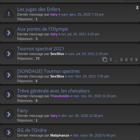
Les juges des Enfers
Dernier message par
fairy
«
sam. janv. 25, 2020 7:33 pm
Réponses :
1
Aux portes de l'Olympe
Dernier message par
fairy
«
lun. juil. 26, 2021 4:29 pm
Réponses :
3
Tournoi spectral 2021
Dernier message par
Sov3liss
«
sam. juil. 03, 2021 2:36 pm
Réponses :
73
1
5
6
7
8
…
[SONDAGE] Tournoi spectres
Dernier message par
Sov3liss
«
mer. févr. 10, 2021 7:05 pm
Réponses :
6
Trêve générale avec les chevaliers
Dernier message par
Theodoklès
«
mer. nov. 04, 2020 11:34 pm
Réponses :
8
Fairy
Dernier message par
fairy
«
dim. avr. 05, 2020 11:08 pm
Réponses :
1
BG de l'Ordre
Dernier message par
Maliphanzo
«
dim. mars 08, 2020 5:48 pm