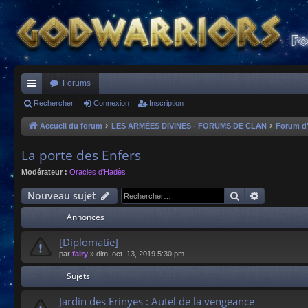
Forums
ac
Rechercher
Connexion
Inscription
co
Accueil du forum
LES ARMÉES DIVINES - FORUMS DE CLAN
Forum d
ur
La porte des Enfers
ci
Modérateur :
Oracles d'Hadès
s
Rechercher
Recherche
Nouveau sujet
Annonces
[Diplomatie]
par
fairy
»
dim. oct. 13, 2019 5:30 pm
Sujets
Jardin des Erinyes : Autel de la vengeance