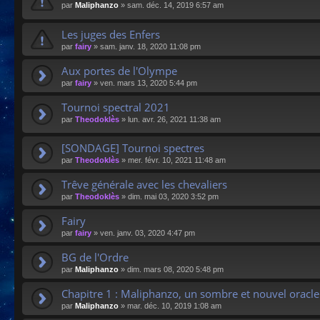
par
Maliphanzo
»
sam. déc. 14, 2019 6:57 am
Les juges des Enfers
par
fairy
»
sam. janv. 18, 2020 11:08 pm
Aux portes de l'Olympe
par
fairy
»
ven. mars 13, 2020 5:44 pm
Tournoi spectral 2021
par
Theodoklès
»
lun. avr. 26, 2021 11:38 am
[SONDAGE] Tournoi spectres
par
Theodoklès
»
mer. févr. 10, 2021 11:48 am
Trêve générale avec les chevaliers
par
Theodoklès
»
dim. mai 03, 2020 3:52 pm
Fairy
par
fairy
»
ven. janv. 03, 2020 4:47 pm
BG de l'Ordre
par
Maliphanzo
»
dim. mars 08, 2020 5:48 pm
Chapitre 1 : Maliphanzo, un sombre et nouvel oracle
par
Maliphanzo
»
mar. déc. 10, 2019 1:08 am