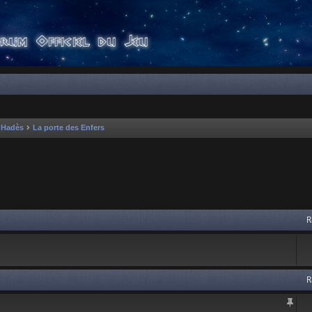
'Hadès
La porte des Enfers
 avancée
R
R