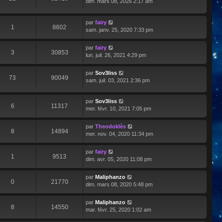
dim. mars 08, 2026 2:17 am
par
fairy
1
8602
sam. janv. 25, 2020 7:33 pm
par
fairy
3
30853
lun. juil. 26, 2021 4:29 pm
par
Sov3liss
73
90049
sam. juil. 03, 2021 2:36 pm
par
Sov3liss
6
11317
mer. févr. 10, 2021 7:05 pm
par
Theodoklès
8
14894
mer. nov. 04, 2020 11:34 pm
par
fairy
1
9513
dim. avr. 05, 2020 11:08 pm
par
Maliphanzo
0
21770
dim. mars 08, 2020 5:48 pm
par
Maliphanzo
8
14550
mar. févr. 25, 2020 1:02 am