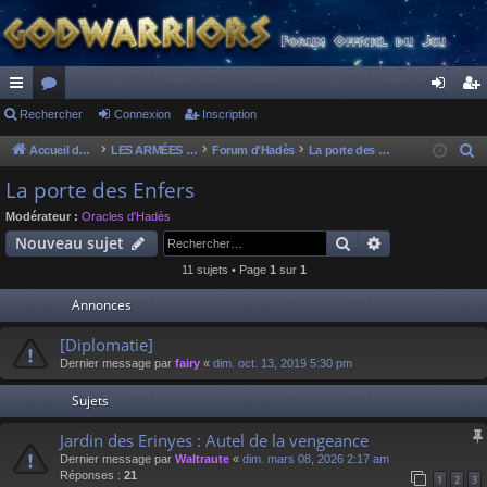
ac
Rechercher
or
Connexion
Inscription
on
ns
co
u
ne
cri
Accueil du forum
LES ARMÉES DIVINES - FORUMS DE CLAN
Forum d'Hadès
La porte des Enfers
R
e
ur
m
xi
pti
La porte des Enfers
c
ci
s
on
on
Modérateur :
Oracles d'Hadès
h
Rechercher
Recherche av
Nouveau sujet
s
e
11 sujets • Page
1
sur
1
r
c
Annonces
h
[Diplomatie]
e
Dernier message par
fairy
«
dim. oct. 13, 2019 5:30 pm
r
Sujets
Jardin des Erinyes : Autel de la vengeance
Dernier message par
Waltraute
«
dim. mars 08, 2026 2:17 am
Réponses :
21
1
2
3