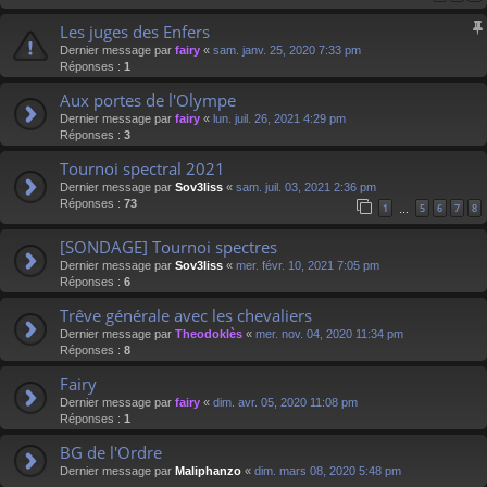
Les juges des Enfers
Dernier message par
fairy
«
sam. janv. 25, 2020 7:33 pm
Réponses :
1
Aux portes de l'Olympe
Dernier message par
fairy
«
lun. juil. 26, 2021 4:29 pm
Réponses :
3
Tournoi spectral 2021
Dernier message par
Sov3liss
«
sam. juil. 03, 2021 2:36 pm
Réponses :
73
1
5
6
7
8
…
[SONDAGE] Tournoi spectres
Dernier message par
Sov3liss
«
mer. févr. 10, 2021 7:05 pm
Réponses :
6
Trêve générale avec les chevaliers
Dernier message par
Theodoklès
«
mer. nov. 04, 2020 11:34 pm
Réponses :
8
Fairy
Dernier message par
fairy
«
dim. avr. 05, 2020 11:08 pm
Réponses :
1
BG de l'Ordre
Dernier message par
Maliphanzo
«
dim. mars 08, 2020 5:48 pm