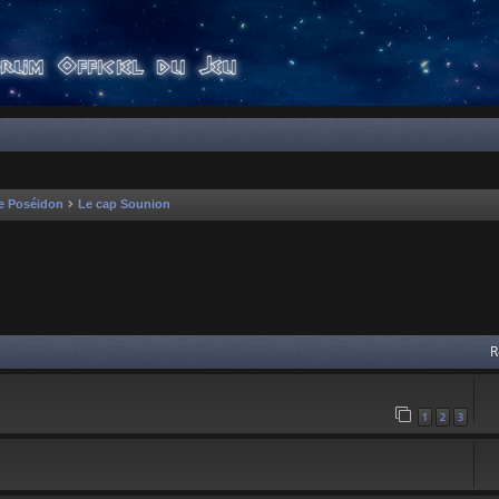
e Poséidon
Le cap Sounion
 avancée
R
1
2
3