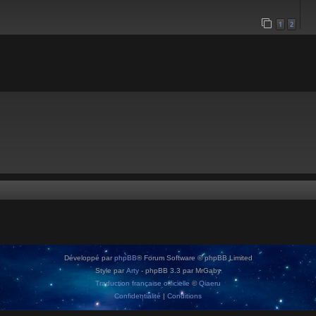
1
2
Développé par
phpBB
® Forum Software © phpBB Limited
Style par
Arty
- phpBB 3.3 par MrGaby
Traduction française officielle
©
Qiaeru
Confidentialité
|
Conditions