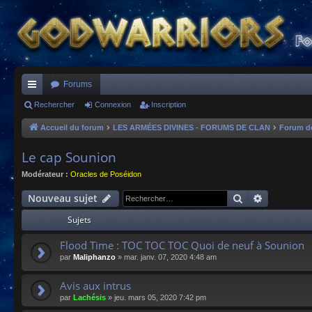
Forums
ac
Rechercher
Connexion
Inscription
co
Accueil du forum
LES ARMÉES DIVINES - FORUMS DE CLAN
Forum d
ur
Le cap Sounion
ci
Modérateur :
Oracles de Poséidon
s
Rechercher
Recherche
Nouveau sujet
Sujets
Flood Time : TOC TOC TOC Quoi de neuf à Sounion
par
Maliphanzo
»
mar. janv. 07, 2020 4:48 am
Avis aux intrus
par
Lachésis
»
jeu. mars 05, 2020 7:42 pm