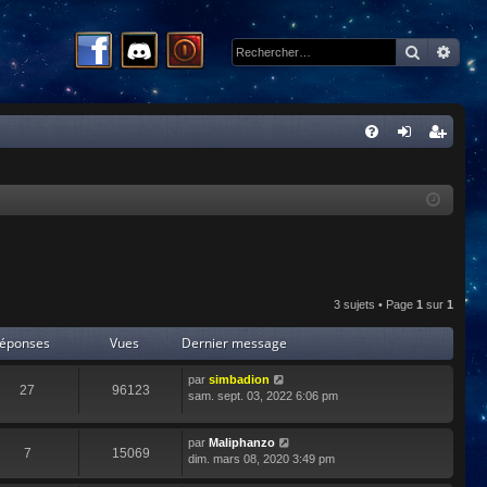
Recherc
Rech
R
FA
on
ns
Q
ne
cri
xi
pti
on
on
3 sujets • Page
1
sur
1
éponses
Vues
Dernier message
par
simbadion
27
96123
sam. sept. 03, 2022 6:06 pm
par
Maliphanzo
7
15069
dim. mars 08, 2020 3:49 pm