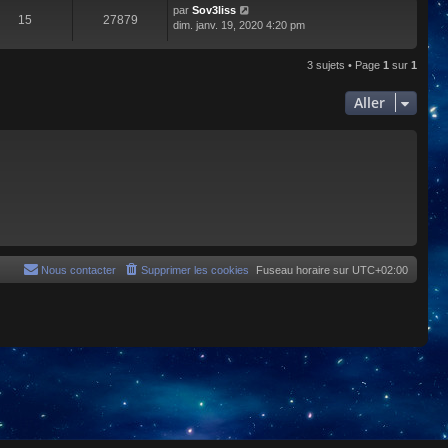
par
Sov3liss
15
27879
dim. janv. 19, 2020 4:20 pm
3 sujets • Page
1
sur
1
Aller
Nous contacter
Supprimer les cookies
Fuseau horaire sur
UTC+02:00