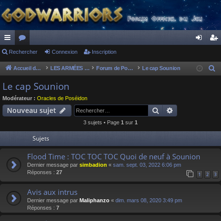
ac
Rechercher
or
Connexion
Inscription
on
ns
co
u
ne
cri
Accueil du forum
LES ARMÉES DIVINES - FORUMS DE CLAN
Forum de Poséidon
Le cap Sounion
R
e
ur
m
xi
pti
Le cap Sounion
c
ci
s
on
on
Modérateur :
Oracles de Poséidon
h
Rechercher
Recherche av
Nouveau sujet
s
e
3 sujets • Page
1
sur
1
r
c
Sujets
h
Flood Time : TOC TOC TOC Quoi de neuf à Sounion
e
Dernier message par
simbadion
«
sam. sept. 03, 2022 6:06 pm
r
Réponses :
27
1
2
3
Avis aux intrus
Dernier message par
Maliphanzo
«
dim. mars 08, 2020 3:49 pm
Réponses :
7