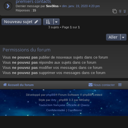
premiers contacts
Dernier message par
Sov3liss
«
dim. janv. 19, 2020 4:20 pm
Réponses :
15
1
2
Nouveau sujet
3 sujets • Page
1
sur
1
Aller
Permissions du forum
Vous
ne pouvez pas
publier de nouveaux sujets dans ce forum
Vous
ne pouvez pas
répondre aux sujets dans ce forum
Vous
ne pouvez pas
modifier vos messages dans ce forum
Vous
ne pouvez pas
supprimer vos messages dans ce forum
Accueil du forum
Nous contacter
Développé par
phpBB
® Forum Software © phpBB Limited
Style par
Arty
- phpBB 3.3 par MrGaby
Traduction française officielle
©
Qiaeru
Confidentialité
|
Conditions