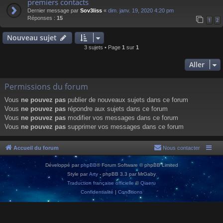
premiers contacts
Dernier message par
Sov3liss
«
dim. janv. 19, 2020 4:20 pm
Réponses :
15
1
2
Nouveau sujet
3 sujets • Page
1
sur
1
Aller
Permissions du forum
Vous
ne pouvez pas
publier de nouveaux sujets dans ce forum
Vous
ne pouvez pas
répondre aux sujets dans ce forum
Vous
ne pouvez pas
modifier vos messages dans ce forum
Vous
ne pouvez pas
supprimer vos messages dans ce forum
Accueil du forum
Nous contacter
Développé par
phpBB
® Forum Software © phpBB Limited
Style par
Arty
- phpBB 3.3 par MrGaby
Traduction française officielle
©
Qiaeru
Confidentialité
|
Conditions