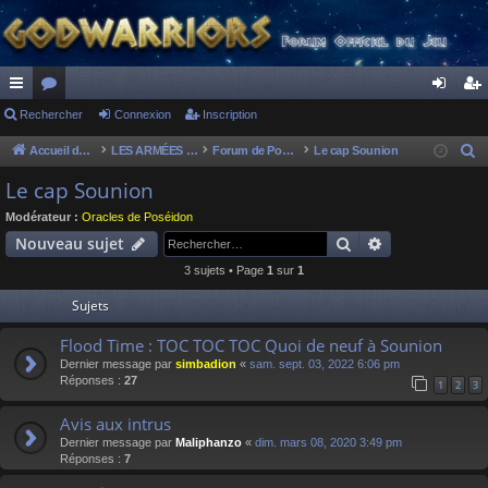
ac
Rechercher
or
Connexion
Inscription
on
ns
co
u
ne
cri
Accueil du forum
LES ARMÉES DIVINES - FORUMS DE CLAN
Forum de Poséidon
Le cap Sounion
R
e
ur
m
xi
pti
Le cap Sounion
c
ci
s
on
on
Modérateur :
Oracles de Poséidon
h
Rechercher
Recherche av
Nouveau sujet
s
e
3 sujets • Page
1
sur
1
r
c
Sujets
h
Flood Time : TOC TOC TOC Quoi de neuf à Sounion
e
Dernier message par
simbadion
«
sam. sept. 03, 2022 6:06 pm
r
Réponses :
27
1
2
3
Avis aux intrus
Dernier message par
Maliphanzo
«
dim. mars 08, 2020 3:49 pm
Réponses :
7