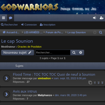
ac
Rechercher
or
Connexion
Inscription
on
ns
co
u
ne
cri
Accueil du forum
LES ARMÉES DIVINES - FORUMS DE CLAN
Forum de Poséidon
Le cap Sounion
R
e
ur
m
xi
pti
Le cap Sounion
c
ci
s
on
on
Modérateur :
Oracles de Poséidon
h
Rechercher
Recherche av
Nouveau sujet
s
e
3 sujets • Page
1
sur
1
r
c
Sujets
h
Flood Time : TOC TOC TOC Quoi de neuf à Sounion
e
Dernier message par
simbadion
«
sam. sept. 03, 2022 6:06 pm
r
Réponses :
27
1
2
3
Avis aux intrus
Dernier message par
Maliphanzo
«
dim. mars 08, 2020 3:49 pm
Réponses :
7