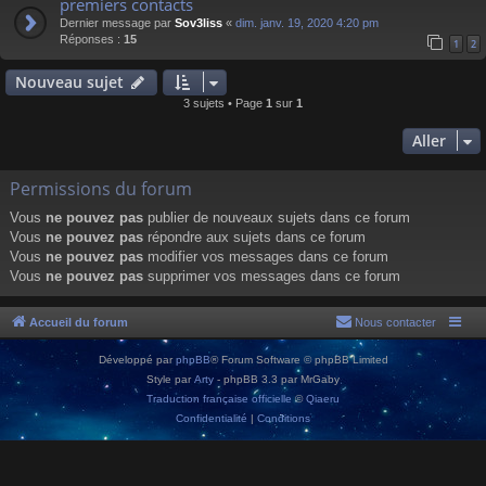
premiers contacts
Dernier message par
Sov3liss
«
dim. janv. 19, 2020 4:20 pm
Réponses :
15
1
2
Nouveau sujet
3 sujets • Page
1
sur
1
Aller
Permissions du forum
Vous
ne pouvez pas
publier de nouveaux sujets dans ce forum
Vous
ne pouvez pas
répondre aux sujets dans ce forum
Vous
ne pouvez pas
modifier vos messages dans ce forum
Vous
ne pouvez pas
supprimer vos messages dans ce forum
Accueil du forum
Nous contacter
Développé par
phpBB
® Forum Software © phpBB Limited
Style par
Arty
- phpBB 3.3 par MrGaby
Traduction française officielle
©
Qiaeru
Confidentialité
|
Conditions