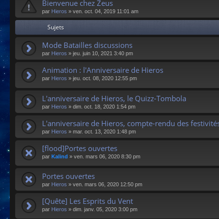
Bienvenue chez Zeus
par
Hieros
»
ven. oct. 04, 2019 11:01 am
Sujets
Mode Batailles discussions
par
Hieros
»
jeu. juin 10, 2021 3:40 pm
Animation : l'Anniversaire de Hieros
par
Hieros
»
jeu. oct. 08, 2020 12:55 pm
L'anniversaire de Hieros, le Quizz-Tombola
par
Hieros
»
dim. oct. 18, 2020 1:54 pm
L'anniversaire de Hieros, compte-rendu des festivité
par
Hieros
»
mar. oct. 13, 2020 1:48 pm
[flood]Portes ouvertes
par
Kalind
»
ven. mars 06, 2020 8:30 pm
Portes ouvertes
par
Hieros
»
ven. mars 06, 2020 12:50 pm
[Quête] Les Esprits du Vent
par
Hieros
»
dim. janv. 05, 2020 3:00 pm