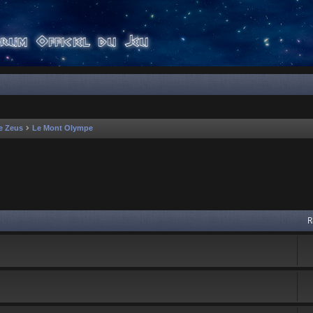
e Zeus
Le Mont Olympe
 avancée
R