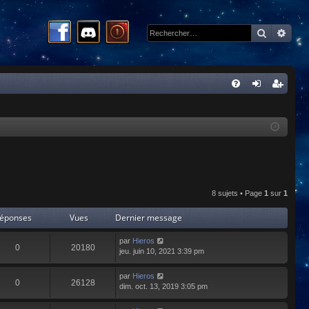
Recherc
Rech
R
FA
on
ns
Q
ne
cri
xi
pti
on
on
8 sujets • Page
1
sur
1
éponses
Vues
Dernier message
par
Hieros
0
20180
jeu. juin 10, 2021 3:39 pm
par
Hieros
0
26128
dim. oct. 13, 2019 3:05 pm