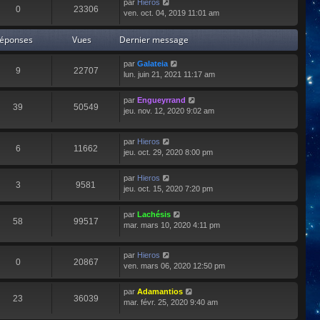
par
Hieros
0
23306
ven. oct. 04, 2019 11:01 am
éponses
Vues
Dernier message
par
Galateia
9
22707
lun. juin 21, 2021 11:17 am
par
Engueyrrand
39
50549
jeu. nov. 12, 2020 9:02 am
par
Hieros
6
11662
jeu. oct. 29, 2020 8:00 pm
par
Hieros
3
9581
jeu. oct. 15, 2020 7:20 pm
par
Lachésis
58
99517
mar. mars 10, 2020 4:11 pm
par
Hieros
0
20867
ven. mars 06, 2020 12:50 pm
par
Adamantios
23
36039
mar. févr. 25, 2020 9:40 am