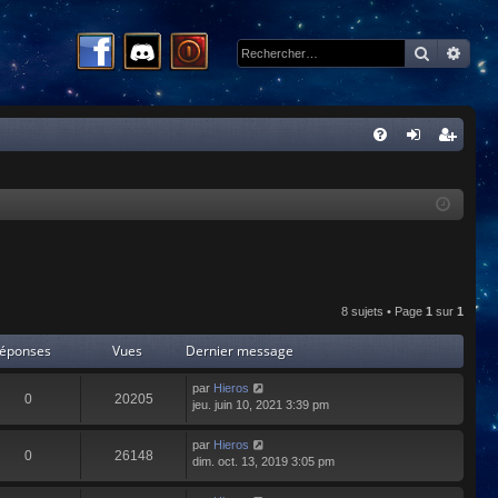
Recherc
Rech
R
FA
on
ns
Q
ne
cri
xi
pti
on
on
8 sujets • Page
1
sur
1
éponses
Vues
Dernier message
par
Hieros
0
20205
jeu. juin 10, 2021 3:39 pm
par
Hieros
0
26148
dim. oct. 13, 2019 3:05 pm