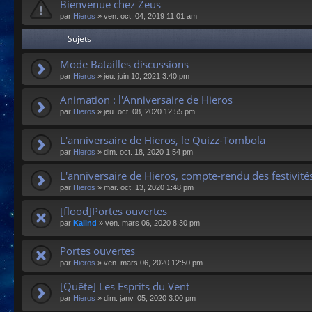
Bienvenue chez Zeus
par
Hieros
»
ven. oct. 04, 2019 11:01 am
Sujets
Mode Batailles discussions
par
Hieros
»
jeu. juin 10, 2021 3:40 pm
Animation : l'Anniversaire de Hieros
par
Hieros
»
jeu. oct. 08, 2020 12:55 pm
L'anniversaire de Hieros, le Quizz-Tombola
par
Hieros
»
dim. oct. 18, 2020 1:54 pm
L'anniversaire de Hieros, compte-rendu des festivité
par
Hieros
»
mar. oct. 13, 2020 1:48 pm
[flood]Portes ouvertes
par
Kalind
»
ven. mars 06, 2020 8:30 pm
Portes ouvertes
par
Hieros
»
ven. mars 06, 2020 12:50 pm
[Quête] Les Esprits du Vent
par
Hieros
»
dim. janv. 05, 2020 3:00 pm