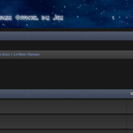
e Zeus
Le Mont Olympe
 avancée
R