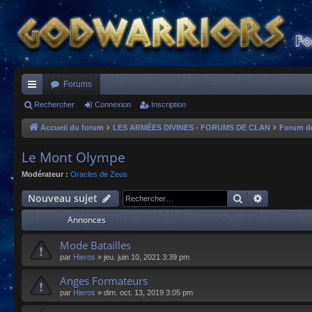
Forums
ac
Rechercher
Connexion
Inscription
co
Accueil du forum
LES ARMÉES DIVINES - FORUMS DE CLAN
Forum d
ur
Le Mont Olympe
ci
Modérateur :
Oracles de Zeus
s
Rechercher
Recherche
Nouveau sujet
Annonces
Mode Batailles
par
Hieros
»
jeu. juin 10, 2021 3:39 pm
Anges Formateurs
par
Hieros
»
dim. oct. 13, 2019 3:05 pm