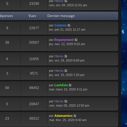
par
Hieros
0
23290
ven. oct. 04, 2019 11:01 am
éponses
Vues
Dernier message
par
Galateia
9
22677
lun. juin 21, 2021 11:17 am
par
Engueyrrand
39
50507
jeu. nov. 12, 2020 9:02 am
par
Hieros
6
11655
jeu. oct. 29, 2020 8:00 pm
par
Hieros
3
9571
jeu. oct. 15, 2020 7:20 pm
par
Lachésis
58
99452
mar. mars 10, 2020 4:11 pm
par
Hieros
0
20847
ven. mars 06, 2020 12:50 pm
par
Adamantios
23
36012
mar. févr. 25, 2020 9:40 am