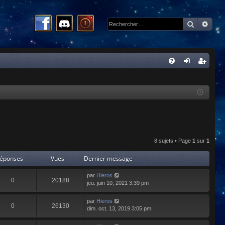
Recherc
Rech
R
FA
on
ns
Q
ne
cri
xi
pti
on
on
8 sujets • Page
1
sur
1
éponses
Vues
Dernier message
par
Hieros
0
20188
jeu. juin 10, 2021 3:39 pm
par
Hieros
0
26130
dim. oct. 13, 2019 3:05 pm