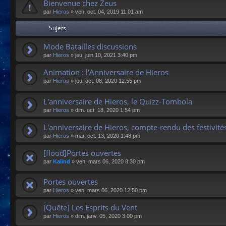
Bienvenue chez Zeus
par
Hieros
»
ven. oct. 04, 2019 11:01 am
Sujets
Mode Batailles discussions
par
Hieros
»
jeu. juin 10, 2021 3:40 pm
Animation : l'Anniversaire de Hieros
par
Hieros
»
jeu. oct. 08, 2020 12:55 pm
L'anniversaire de Hieros, le Quizz-Tombola
par
Hieros
»
dim. oct. 18, 2020 1:54 pm
L'anniversaire de Hieros, compte-rendu des festivité
par
Hieros
»
mar. oct. 13, 2020 1:48 pm
[flood]Portes ouvertes
par
Kalind
»
ven. mars 06, 2020 8:30 pm
Portes ouvertes
par
Hieros
»
ven. mars 06, 2020 12:50 pm
[Quête] Les Esprits du Vent
par
Hieros
»
dim. janv. 05, 2020 3:00 pm