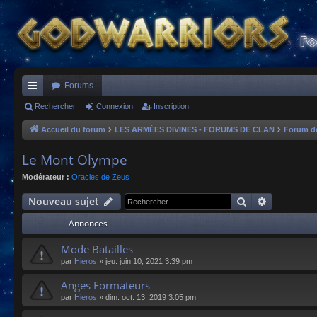
Forums
ac
Rechercher
Connexion
Inscription
co
Accueil du forum
LES ARMÉES DIVINES - FORUMS DE CLAN
Forum d
ur
Le Mont Olympe
ci
Modérateur :
Oracles de Zeus
s
Rechercher
Recherche
Nouveau sujet
Annonces
Mode Batailles
par
Hieros
»
jeu. juin 10, 2021 3:39 pm
Anges Formateurs
par
Hieros
»
dim. oct. 13, 2019 3:05 pm