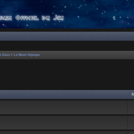
e Zeus
Le Mont Olympe
 avancée
R