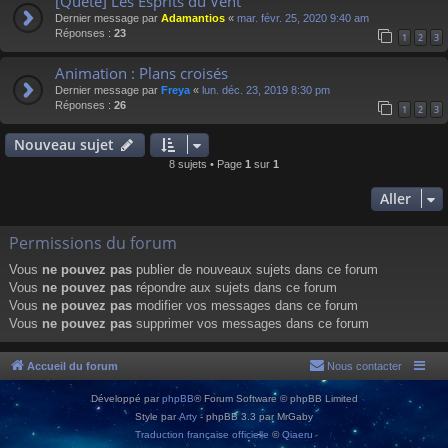
[Quête] Les Esprits du Vent
Dernier message par
Adamantios
«
mar. févr. 25, 2020 9:40 am
Réponses :
23
1
2
3
Animation : Plans croisés
Dernier message par
Freya
«
lun. déc. 23, 2019 8:30 pm
Réponses :
26
1
2
3
Nouveau sujet
8 sujets • Page
1
sur
1
Aller
Permissions du forum
Vous
ne pouvez pas
publier de nouveaux sujets dans ce forum
Vous
ne pouvez pas
répondre aux sujets dans ce forum
Vous
ne pouvez pas
modifier vos messages dans ce forum
Vous
ne pouvez pas
supprimer vos messages dans ce forum
Accueil du forum
Nous contacter
Développé par
phpBB
® Forum Software © phpBB Limited
Style par
Arty
- phpBB 3.3 par MrGaby
Traduction française officielle
©
Qiaeru