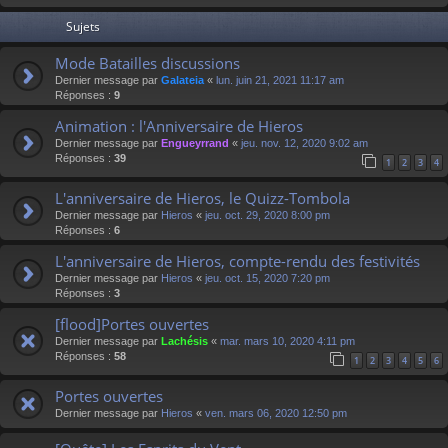
Sujets
Mode Batailles discussions
Dernier message par
Galateia
«
lun. juin 21, 2021 11:17 am
Réponses :
9
Animation : l'Anniversaire de Hieros
Dernier message par
Engueyrrand
«
jeu. nov. 12, 2020 9:02 am
Réponses :
39
1
2
3
4
L'anniversaire de Hieros, le Quizz-Tombola
Dernier message par
Hieros
«
jeu. oct. 29, 2020 8:00 pm
Réponses :
6
L'anniversaire de Hieros, compte-rendu des festivités
Dernier message par
Hieros
«
jeu. oct. 15, 2020 7:20 pm
Réponses :
3
[flood]Portes ouvertes
Dernier message par
Lachésis
«
mar. mars 10, 2020 4:11 pm
Réponses :
58
1
2
3
4
5
6
Portes ouvertes
Dernier message par
Hieros
«
ven. mars 06, 2020 12:50 pm