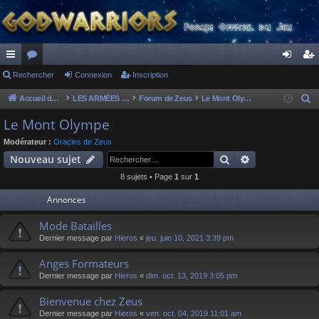
ac
Rechercher
or
Connexion
Inscription
on
ns
co
u
ne
cri
Accueil du forum
LES ARMÉES DIVINES - FORUMS DE CLAN
Forum de Zeus
Le Mont Olympe
R
e
ur
m
xi
pti
Le Mont Olympe
c
ci
s
on
on
Modérateur :
Oracles de Zeus
h
Rechercher
Recherche av
Nouveau sujet
s
e
8 sujets • Page
1
sur
1
r
c
Annonces
h
Mode Batailles
e
Dernier message par
Hieros
«
jeu. juin 10, 2021 3:39 pm
r
Anges Formateurs
Dernier message par
Hieros
«
dim. oct. 13, 2019 3:05 pm
Bienvenue chez Zeus
Dernier message par
Hieros
«
ven. oct. 04, 2019 11:01 am