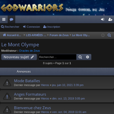
ac
Rechercher
or
Connexion
Inscription
on
ns
co
u
ne
cri
Accueil du forum
LES ARMÉES DIVINES - FORUMS DE CLAN
Forum de Zeus
Le Mont Olympe
R
e
ur
m
xi
pti
Le Mont Olympe
c
ci
s
on
on
Modérateur :
Oracles de Zeus
h
Rechercher
Recherche av
Nouveau sujet
s
e
8 sujets • Page
1
sur
1
r
c
Annonces
h
Mode Batailles
e
Dernier message par
Hieros
«
jeu. juin 10, 2021 3:39 pm
r
Anges Formateurs
Dernier message par
Hieros
«
dim. oct. 13, 2019 3:05 pm
Bienvenue chez Zeus
Dernier message par
Hieros
«
ven. oct. 04, 2019 11:01 am