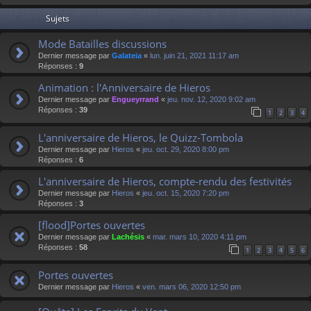
Sujets
Mode Batailles discussions
Dernier message par
Galateia
«
lun. juin 21, 2021 11:17 am
Réponses :
9
Animation : l'Anniversaire de Hieros
Dernier message par
Engueyrrand
«
jeu. nov. 12, 2020 9:02 am
Réponses :
39
1
2
3
4
L'anniversaire de Hieros, le Quizz-Tombola
Dernier message par
Hieros
«
jeu. oct. 29, 2020 8:00 pm
Réponses :
6
L'anniversaire de Hieros, compte-rendu des festivités
Dernier message par
Hieros
«
jeu. oct. 15, 2020 7:20 pm
Réponses :
3
[flood]Portes ouvertes
Dernier message par
Lachésis
«
mar. mars 10, 2020 4:11 pm
Réponses :
58
1
2
3
4
5
6
Portes ouvertes
Dernier message par
Hieros
«
ven. mars 06, 2020 12:50 pm