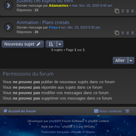
[Quête] Les Esprits du Vent
Dernier message par
Adamantios
«
mar. févr. 25, 2020 9:40 am
Réponses :
23
1
2
3
Animation : Plans croisés
Dernier message par
Freya
«
lun. déc. 23, 2019 8:30 pm
Réponses :
26
1
2
3
Nouveau sujet
8 sujets • Page
1
sur
1
Aller
Permissions du forum
Vous
ne pouvez pas
publier de nouveaux sujets dans ce forum
Vous
ne pouvez pas
répondre aux sujets dans ce forum
Vous
ne pouvez pas
modifier vos messages dans ce forum
Vous
ne pouvez pas
supprimer vos messages dans ce forum
Accueil du forum
Nous contacter
Développé par
phpBB
® Forum Software © phpBB Limited
Style par
Arty
- phpBB 3.3 par MrGaby
Traduction française officielle
©
Qiaeru