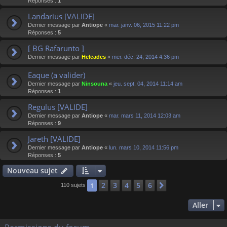
Réponses :
1
Landarius [VALIDE]
Dernier message par
Antiope
«
mar. janv. 06, 2015 11:22 pm
Réponses :
5
[ BG Rafarunto ]
Dernier message par
Heleades
«
mer. déc. 24, 2014 4:36 pm
Eaque (a valider)
Dernier message par
Ninsouna
«
jeu. sept. 04, 2014 11:14 am
Réponses :
1
Regulus [VALIDE]
Dernier message par
Antiope
«
mar. mars 11, 2014 12:03 am
Réponses :
9
Jareth [VALIDE]
Dernier message par
Antiope
«
lun. mars 10, 2014 11:56 pm
Réponses :
5
Nouveau sujet
2
3
4
5
6
1
Suivant
110 sujets
Aller