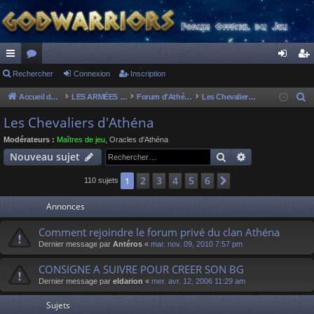
ac
Rechercher
or
Connexion
Inscription
on
ns
co
u
ne
cri
Accueil du forum
LES ARMÉES DIVINES - FORUMS DE CLAN
Forum d'Athéna
Les Chevaliers d'Athéna
R
e
ur
m
xi
pti
Les Chevaliers d'Athéna
c
ci
s
on
on
Modérateurs :
Maîtres de jeu
,
Oracles d'Athéna
h
Rechercher
Recherche av
Nouveau sujet
s
e
r
2
3
4
5
6
1
Suivant
110 sujets
c
Annonces
h
e
Comment rejoindre le forum privé du clan Athéna
r
Dernier message par
Antéros
«
mar. nov. 09, 2010 7:57 pm
CONSIGNE A SUIVRE POUR CREER SON BG
Dernier message par
eldarion
«
mer. avr. 12, 2006 11:29 am
Sujets