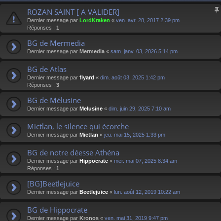
ROZAN SAINT [ A VALIDER]
Dernier message par
LordKraken
«
ven. avr. 28, 2017 2:39 pm
Réponses :
1
BG de Mermedia
Dernier message par
Mermedia
«
sam. janv. 03, 2026 5:14 pm
BG de Atlas
Dernier message par
flyard
«
dim. août 03, 2025 1:42 pm
Réponses :
3
BG de Mélusine
Dernier message par
Melusine
«
dim. juin 29, 2025 7:10 am
Mictlan, le silence qui écorche
Dernier message par
Mictlan
«
jeu. mai 15, 2025 1:33 pm
BG de notre déesse Athéna
Dernier message par
Hippocrate
«
mer. mai 07, 2025 8:34 am
Réponses :
1
[BG]Beetlejuice
Dernier message par
Beetlejuice
«
lun. août 12, 2019 10:22 am
BG de Hippocrate
Dernier message par
Kronos
«
ven. mai 31, 2019 9:47 pm