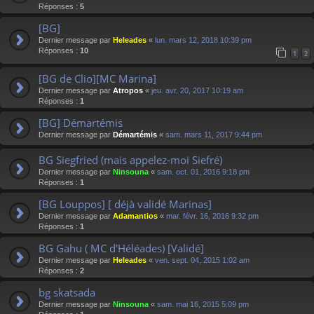
Réponses :
5
[BG]
Dernier message par
Heleades
«
lun. mars 12, 2018 10:39 pm
Réponses :
10
1
2
[BG de Clio][MC Marina]
Dernier message par
Atropos
«
jeu. avr. 20, 2017 10:19 am
Réponses :
1
[BG] Démartémis
Dernier message par
Démartémis
«
sam. mars 11, 2017 9:44 pm
BG Siegfried (mais appelez-moi Siefré)
Dernier message par
Ninsouna
«
sam. oct. 01, 2016 9:18 pm
Réponses :
1
[BG Louppos] [ déjà validé Marinas]
Dernier message par
Adamantios
«
mar. févr. 16, 2016 9:32 pm
Réponses :
1
BG Gahu ( MC d'Héléades) [Validé]
Dernier message par
Heleades
«
ven. sept. 04, 2015 1:02 am
Réponses :
2
bg skatsada
Dernier message par
Ninsouna
«
sam. mai 16, 2015 5:09 pm