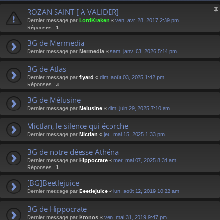
ROZAN SAINT [ A VALIDER]
Dernier message par
LordKraken
«
ven. avr. 28, 2017 2:39 pm
Réponses :
1
BG de Mermedia
Dernier message par
Mermedia
«
sam. janv. 03, 2026 5:14 pm
BG de Atlas
Dernier message par
flyard
«
dim. août 03, 2025 1:42 pm
Réponses :
3
BG de Mélusine
Dernier message par
Melusine
«
dim. juin 29, 2025 7:10 am
Mictlan, le silence qui écorche
Dernier message par
Mictlan
«
jeu. mai 15, 2025 1:33 pm
BG de notre déesse Athéna
Dernier message par
Hippocrate
«
mer. mai 07, 2025 8:34 am
Réponses :
1
[BG]Beetlejuice
Dernier message par
Beetlejuice
«
lun. août 12, 2019 10:22 am
BG de Hippocrate
Dernier message par
Kronos
«
ven. mai 31, 2019 9:47 pm