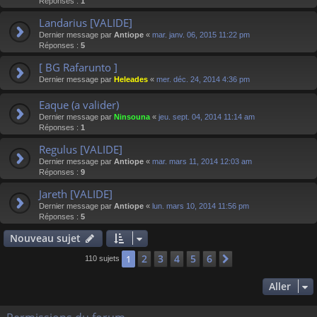
Réponses :
1
Landarius [VALIDE]
Dernier message par
Antiope
«
mar. janv. 06, 2015 11:22 pm
Réponses :
5
[ BG Rafarunto ]
Dernier message par
Heleades
«
mer. déc. 24, 2014 4:36 pm
Eaque (a valider)
Dernier message par
Ninsouna
«
jeu. sept. 04, 2014 11:14 am
Réponses :
1
Regulus [VALIDE]
Dernier message par
Antiope
«
mar. mars 11, 2014 12:03 am
Réponses :
9
Jareth [VALIDE]
Dernier message par
Antiope
«
lun. mars 10, 2014 11:56 pm
Réponses :
5
Nouveau sujet
2
3
4
5
6
1
Suivant
110 sujets
Aller