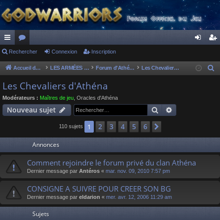
ac
Rechercher
or
Connexion
Inscription
on
ns
co
u
ne
cri
Accueil du forum
LES ARMÉES DIVINES - FORUMS DE CLAN
Forum d'Athéna
Les Chevaliers d'Athéna
R
e
ur
m
xi
pti
Les Chevaliers d'Athéna
c
ci
s
on
on
Modérateurs :
Maîtres de jeu
,
Oracles d'Athéna
h
Rechercher
Recherche av
Nouveau sujet
s
e
r
2
3
4
5
6
1
Suivant
110 sujets
c
Annonces
h
e
Comment rejoindre le forum privé du clan Athéna
r
Dernier message par
Antéros
«
mar. nov. 09, 2010 7:57 pm
CONSIGNE A SUIVRE POUR CREER SON BG
Dernier message par
eldarion
«
mer. avr. 12, 2006 11:29 am
Sujets