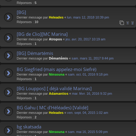
Réponses :
5
[BG]
Dernier message par
Heleades
«
lun. mars 12, 2018 10:39 pm
Réponses :
10
1
2
[BG de Clio][MC Marina]
Dernier message par
Atropos
«
jeu. avr. 20, 2017 10:19 am
Réponses :
1
[BG] Démartémis
Dernier message par
Démartémis
«
sam. mars 11, 2017 9:44 pm
BG Siegfried (mais appelez-moi Siefré)
Dernier message par
Ninsouna
«
sam. oct. 01, 2016 9:18 pm
Réponses :
1
[BG Louppos] [ déjà validé Marinas]
Dernier message par
Adamantios
«
mar. févr. 16, 2016 9:32 pm
Réponses :
1
BG Gahu ( MC d'Héléades) [Validé]
Dernier message par
Heleades
«
ven. sept. 04, 2015 1:02 am
Réponses :
2
bg skatsada
Dernier message par
Ninsouna
«
sam. mai 16, 2015 5:09 pm