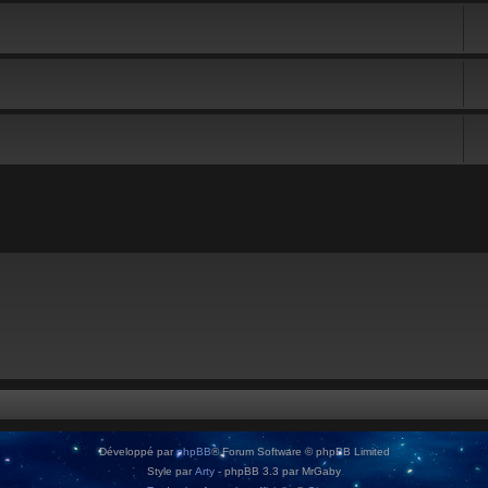
Développé par
phpBB
® Forum Software © phpBB Limited
Style par
Arty
- phpBB 3.3 par MrGaby