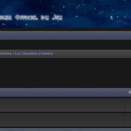
'Athéna
Les Chevaliers d'Athéna
 avancée
R