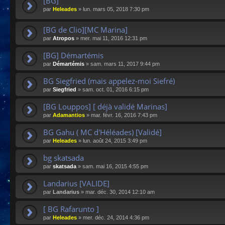
[BG]
par
Heleades
»
lun. mars 05, 2018 7:30 pm
[BG de Clio][MC Marina]
par
Atropos
»
mer. mai 11, 2016 12:31 pm
[BG] Démartémis
par
Démartémis
»
sam. mars 11, 2017 9:44 pm
BG Siegfried (mais appelez-moi Siefré)
par
Siegfried
»
sam. oct. 01, 2016 6:15 pm
[BG Louppos] [ déjà validé Marinas]
par
Adamantios
»
mar. févr. 16, 2016 7:43 pm
BG Gahu ( MC d'Héléades) [Validé]
par
Heleades
»
lun. août 24, 2015 3:49 pm
bg skatsada
par
skatsada
»
sam. mai 16, 2015 4:55 pm
Landarius [VALIDE]
par
Landarius
»
mar. déc. 30, 2014 12:10 am
[ BG Rafarunto ]
par
Heleades
»
mer. déc. 24, 2014 4:36 pm