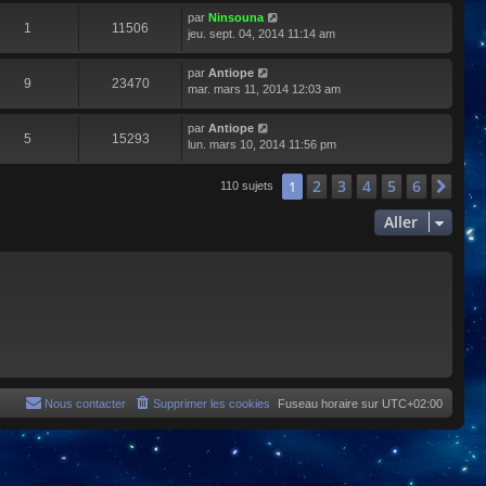
par
Ninsouna
1
11506
jeu. sept. 04, 2014 11:14 am
par
Antiope
9
23470
mar. mars 11, 2014 12:03 am
par
Antiope
5
15293
lun. mars 10, 2014 11:56 pm
2
3
4
5
6
1
Sui
110 sujets
Aller
Nous contacter
Supprimer les cookies
Fuseau horaire sur
UTC+02:00