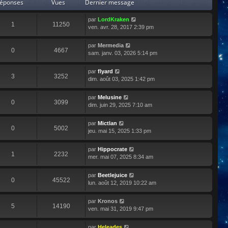
éponses
Vues
Dernier message
par
LordKraken
1
11250
ven. avr. 28, 2017 2:39 pm
par
Mermedia
0
4667
sam. janv. 03, 2026 5:14 pm
par
flyard
3
3252
dim. août 03, 2025 1:42 pm
par
Melusine
0
3099
dim. juin 29, 2025 7:10 am
par
Mictlan
0
5002
jeu. mai 15, 2025 1:33 pm
par
Hippocrate
1
2232
mer. mai 07, 2025 8:34 am
par
Beetlejuice
0
45522
lun. août 12, 2019 10:22 am
par
Kronos
5
14190
ven. mai 31, 2019 9:47 pm
par
Heleades