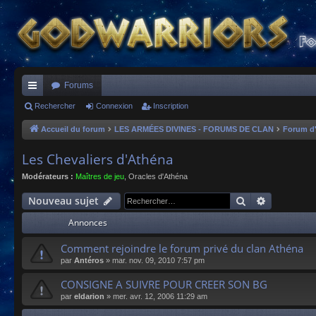
Forums
ac
Rechercher
Connexion
Inscription
co
Accueil du forum
LES ARMÉES DIVINES - FORUMS DE CLAN
Forum d
ur
Les Chevaliers d'Athéna
ci
Modérateurs :
Maîtres de jeu
,
Oracles d'Athéna
s
Rechercher
Recherche
Nouveau sujet
Annonces
Comment rejoindre le forum privé du clan Athéna
par
Antéros
»
mar. nov. 09, 2010 7:57 pm
CONSIGNE A SUIVRE POUR CREER SON BG
par
eldarion
»
mer. avr. 12, 2006 11:29 am