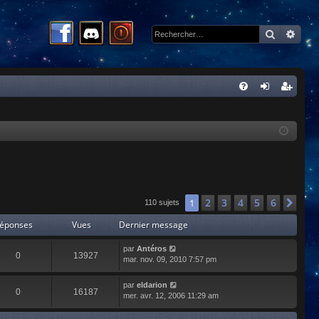
Recherc
Rech
R
FA
on
ns
Q
ne
cri
xi
pti
on
on
2
3
4
5
6
1
Sui
110 sujets
éponses
Vues
Dernier message
par
Antéros
0
13927
mar. nov. 09, 2010 7:57 pm
par
eldarion
0
16187
mer. avr. 12, 2006 11:29 am