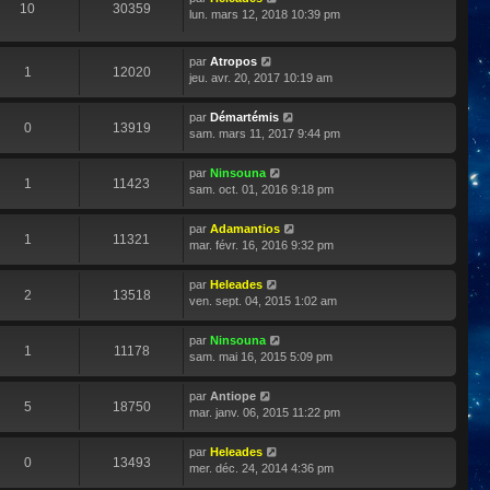
10
30359
lun. mars 12, 2018 10:39 pm
par
Atropos
1
12020
jeu. avr. 20, 2017 10:19 am
par
Démartémis
0
13919
sam. mars 11, 2017 9:44 pm
par
Ninsouna
1
11423
sam. oct. 01, 2016 9:18 pm
par
Adamantios
1
11321
mar. févr. 16, 2016 9:32 pm
par
Heleades
2
13518
ven. sept. 04, 2015 1:02 am
par
Ninsouna
1
11178
sam. mai 16, 2015 5:09 pm
par
Antiope
5
18750
mar. janv. 06, 2015 11:22 pm
par
Heleades
0
13493
mer. déc. 24, 2014 4:36 pm