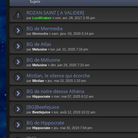
Sujets
ROZAN SAINT [ A VALIDER]
par
LordKraken
»
ven. avr. 28, 2017 2:35 pm
BG de Mermedia
par
Mermedia
»
sam. janv. 03, 2026 5:14 pm
BG de Atlas
par
Melusine
»
lun. juil. 21, 2025 7:16 pm
BG de Mélusine
par
Melusine
»
dim. juin 29, 2025 7:10 am
Mictlan, le silence qui écorche
par
Mictlan
»
jeu. mai 15, 2025 1:33 pm
BG de notre déesse Athéna
par
Hippocrate
»
mer. mai 07, 2025 8:12 am
[BG]Beetlejuice
par
Beetlejuice
»
lun. août 12, 2019 10:22 am
BG de Hippocrate
par
Hippocrate
»
jeu. mai 30, 2019 7:04 pm