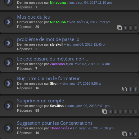
Dernier message par
Ninsouna
«
lun. sept. 04, 2017 11:10 am
Réponses :
7
Musique du jeu
Dernier message par
Ninsouna
«
ven. août 04, 2017 2:59 pm
Réponses :
20
1
2
3
problème de mot de passe lol
Dernier message par
sly skull
«
jeu. mai 04, 2017 12:45 pm
Réponses :
2
Le coté obsure du météore noir...
Dernier message par
Zacchios
«
jeu. févr. 02, 2017 11:34 am
Réponses :
7
Bug Titre Chiron le formateur
Dernier message par
Shun
«
dim. janv. 17, 2016 9:56 am
Réponses :
16
1
2
Supprimer un compte
Dernier message par
Sov3liss
«
sam. janv. 09, 2016 5:01 pm
Réponses :
59
1
2
3
4
5
6
Suggestion pour les Concentrations
Dernier message par
Theodoklès
«
lun. sept. 28, 2015 8:36 pm
Réponses :
10
1
2