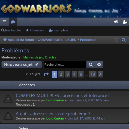
ac
Rechercher
or
Connexion
Inscription
on
ns
co
u
ne
cri
Accueil du forum
GODWARRIORS - LE JEU
Problèmes
R
e
ur
m
xi
pti
Problèmes
c
ci
s
on
on
Modérateurs :
Maîtres de jeu
,
Oracles
h
Rechercher
Recherche av
Nouveau sujet
s
e
r
Page
1
sur
13
2
3
4
5
13
1
Suivant
251 sujets
…
c
Annonces
h
e
COMPTES MULTIPLES : précisions et tolérance !
r
Dernier message par
LordKraken
«
mer. mars 21, 2007 10:50 am
Réponses :
1
A qui s'adresser en cas de problème ?
Dernier message par
LordKraken
«
dim. juil. 17, 2005 11:44 am
Sujets