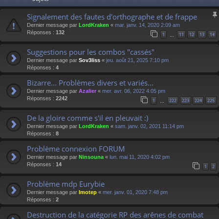
Signalement des fautes d'orthographe et de frappe
Dernier message par
LordKraken
«
mar. janv. 14, 2020 2:09 am
Réponses :
132
1
11
12
13
14
…
Suggestions pour les combos "cassés"
Dernier message par
Sov3liss
«
jeu. août 21, 2025 7:10 pm
Réponses :
4
Bizarre... Problèmes divers et variés...
Dernier message par
Azalier
«
mer. avr. 06, 2022 4:05 pm
Réponses :
2242
1
222
223
224
225
…
De la gloire comme s'il en pleuvait :)
Dernier message par
LordKraken
«
sam. janv. 02, 2021 11:14 pm
Réponses :
8
Problème connexion FORUM
Dernier message par
Ninsouna
«
lun. mai 11, 2020 4:02 pm
Réponses :
14
1
2
Problème mdp Eurybie
Dernier message par
Imotep
«
mer. janv. 01, 2020 7:48 pm
Réponses :
2
Destruction de la catégorie RP des arênes de combat