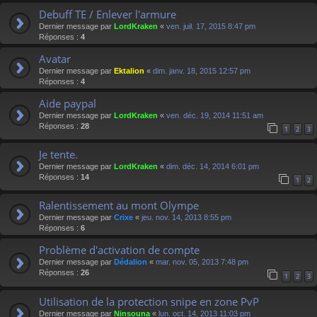
Debuff TE / Enlever l'armure
Dernier message par
LordKraken
«
ven. juil. 17, 2015 8:47 pm
Réponses :
4
Avatar
Dernier message par
Ektalion
«
dim. janv. 18, 2015 12:57 pm
Réponses :
4
Aide paypal
Dernier message par
LordKraken
«
ven. déc. 19, 2014 11:51 am
Réponses :
28
1
2
3
Je tente.
Dernier message par
LordKraken
«
dim. déc. 14, 2014 6:01 pm
Réponses :
14
1
2
Ralentissement au mont Olympe
Dernier message par
Crixe
«
jeu. nov. 14, 2013 8:55 pm
Réponses :
6
Problème d'activation de compte
Dernier message par
Dédalion
«
mar. nov. 05, 2013 7:48 pm
Réponses :
26
1
2
3
Utilisation de la protection snipe en zone PvP
Dernier message par
Ninsouna
«
lun. oct. 14, 2013 11:03 pm