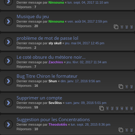
Dernier message par
Ninsouna
«
lun. sept. 04, 2017 11:10 am
Réponses :
7
Musique du jeu
Dernier message par
Ninsouna
«
ven. août 04, 2017 2:59 pm
Réponses :
20
1
2
3
problème de mot de passe lol
Dernier message par
sly skull
«
jeu. mai 04, 2017 12:45 pm
Réponses :
2
Le coté obsure du météore noir...
Dernier message par
Zacchios
«
jeu. févr. 02, 2017 11:34 am
Réponses :
7
Bug Titre Chiron le formateur
Dernier message par
Shun
«
dim. janv. 17, 2016 9:56 am
Réponses :
16
1
2
Supprimer un compte
Dernier message par
Sov3liss
«
sam. janv. 09, 2016 5:01 pm
Réponses :
59
1
2
3
4
5
6
Suggestion pour les Concentrations
Dernier message par
Theodoklès
«
lun. sept. 28, 2015 8:36 pm
Réponses :
10
1
2