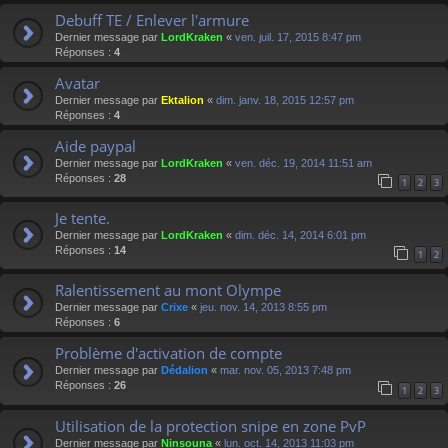
Debuff TE / Enlever l'armure
Dernier message par
LordKraken
«
ven. juil. 17, 2015 8:47 pm
Réponses :
4
Avatar
Dernier message par
Ektalion
«
dim. janv. 18, 2015 12:57 pm
Réponses :
4
Aide paypal
Dernier message par
LordKraken
«
ven. déc. 19, 2014 11:51 am
Réponses :
28
1
2
3
Je tente.
Dernier message par
LordKraken
«
dim. déc. 14, 2014 6:01 pm
Réponses :
14
1
2
Ralentissement au mont Olympe
Dernier message par
Crixe
«
jeu. nov. 14, 2013 8:55 pm
Réponses :
6
Problème d'activation de compte
Dernier message par
Dédalion
«
mar. nov. 05, 2013 7:48 pm
Réponses :
26
1
2
3
Utilisation de la protection snipe en zone PvP
Dernier message par
Ninsouna
«
lun. oct. 14, 2013 11:03 pm