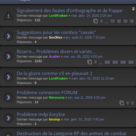
Signalement des fautes d'orthographe et de frappe
Dernier message par
LordKraken
«
mar. janv. 14, 2020 2:09 am
Réponses :
132
1
11
12
13
14
…
Suggestions pour les combos "cassés"
Dernier message par
Sov3liss
«
jeu. août 21, 2025 7:10 pm
Réponses :
4
Bizarre... Problèmes divers et variés...
Dernier message par
Azalier
«
mer. avr. 06, 2022 4:05 pm
Réponses :
2242
1
222
223
224
225
…
De la gloire comme s'il en pleuvait :)
Dernier message par
LordKraken
«
sam. janv. 02, 2021 11:14 pm
Réponses :
8
Problème connexion FORUM
Dernier message par
Ninsouna
«
lun. mai 11, 2020 4:02 pm
Réponses :
14
1
2
Problème mdp Eurybie
Dernier message par
Imotep
«
mer. janv. 01, 2020 7:48 pm
Réponses :
2
Destruction de la catégorie RP des arênes de combat