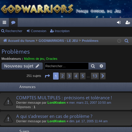
ac
Rechercher
or
Connexion
Inscription
on
ns
co
u
ne
cri
Accueil du forum
GODWARRIORS - LE JEU
Problèmes
R
e
ur
m
xi
pti
Problèmes
c
ci
s
on
on
Modérateurs :
Maîtres de jeu
,
Oracles
h
Rechercher
Recherche av
Nouveau sujet
s
e
r
Page
1
sur
13
2
3
4
5
13
1
Suivant
251 sujets
…
c
Annonces
h
e
COMPTES MULTIPLES : précisions et tolérance !
r
Dernier message par
LordKraken
«
mer. mars 21, 2007 10:50 am
Réponses :
1
A qui s'adresser en cas de problème ?
Dernier message par
LordKraken
«
dim. juil. 17, 2005 11:44 am
Sujets