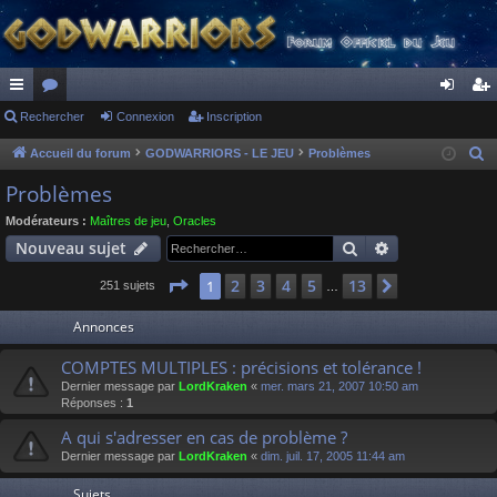
ac
Rechercher
or
Connexion
Inscription
on
ns
co
u
ne
cri
Accueil du forum
GODWARRIORS - LE JEU
Problèmes
R
e
ur
m
xi
pti
Problèmes
c
ci
s
on
on
Modérateurs :
Maîtres de jeu
,
Oracles
h
Rechercher
Recherche av
Nouveau sujet
s
e
r
Page
1
sur
13
2
3
4
5
13
1
Suivant
251 sujets
…
c
Annonces
h
e
COMPTES MULTIPLES : précisions et tolérance !
r
Dernier message par
LordKraken
«
mer. mars 21, 2007 10:50 am
Réponses :
1
A qui s'adresser en cas de problème ?
Dernier message par
LordKraken
«
dim. juil. 17, 2005 11:44 am
Sujets