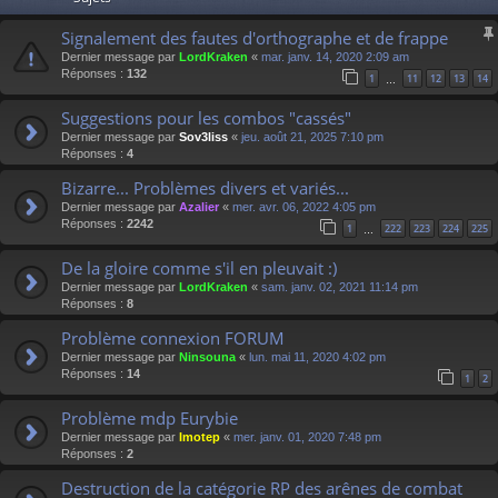
Signalement des fautes d'orthographe et de frappe
Dernier message par
LordKraken
«
mar. janv. 14, 2020 2:09 am
Réponses :
132
1
11
12
13
14
…
Suggestions pour les combos "cassés"
Dernier message par
Sov3liss
«
jeu. août 21, 2025 7:10 pm
Réponses :
4
Bizarre... Problèmes divers et variés...
Dernier message par
Azalier
«
mer. avr. 06, 2022 4:05 pm
Réponses :
2242
1
222
223
224
225
…
De la gloire comme s'il en pleuvait :)
Dernier message par
LordKraken
«
sam. janv. 02, 2021 11:14 pm
Réponses :
8
Problème connexion FORUM
Dernier message par
Ninsouna
«
lun. mai 11, 2020 4:02 pm
Réponses :
14
1
2
Problème mdp Eurybie
Dernier message par
Imotep
«
mer. janv. 01, 2020 7:48 pm
Réponses :
2
Destruction de la catégorie RP des arênes de combat