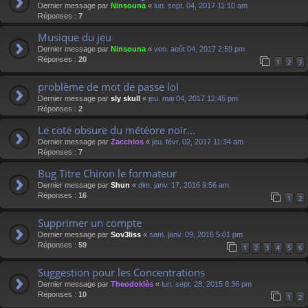
Dernier message par
Ninsouna
«
lun. sept. 04, 2017 11:10 am
Réponses :
7
Musique du jeu
Dernier message par
Ninsouna
«
ven. août 04, 2017 2:59 pm
Réponses :
20
1
2
3
problème de mot de passe lol
Dernier message par
sly skull
«
jeu. mai 04, 2017 12:45 pm
Réponses :
2
Le coté obsure du météore noir...
Dernier message par
Zacchios
«
jeu. févr. 02, 2017 11:34 am
Réponses :
7
Bug Titre Chiron le formateur
Dernier message par
Shun
«
dim. janv. 17, 2016 9:56 am
Réponses :
16
1
2
Supprimer un compte
Dernier message par
Sov3liss
«
sam. janv. 09, 2016 5:01 pm
Réponses :
59
1
2
3
4
5
6
Suggestion pour les Concentrations
Dernier message par
Theodoklès
«
lun. sept. 28, 2015 8:36 pm
Réponses :
10
1
2