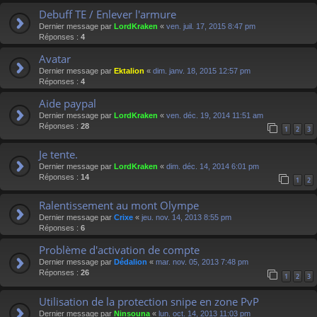
Debuff TE / Enlever l'armure
Dernier message par
LordKraken
«
ven. juil. 17, 2015 8:47 pm
Réponses :
4
Avatar
Dernier message par
Ektalion
«
dim. janv. 18, 2015 12:57 pm
Réponses :
4
Aide paypal
Dernier message par
LordKraken
«
ven. déc. 19, 2014 11:51 am
Réponses :
28
1
2
3
Je tente.
Dernier message par
LordKraken
«
dim. déc. 14, 2014 6:01 pm
Réponses :
14
1
2
Ralentissement au mont Olympe
Dernier message par
Crixe
«
jeu. nov. 14, 2013 8:55 pm
Réponses :
6
Problème d'activation de compte
Dernier message par
Dédalion
«
mar. nov. 05, 2013 7:48 pm
Réponses :
26
1
2
3
Utilisation de la protection snipe en zone PvP
Dernier message par
Ninsouna
«
lun. oct. 14, 2013 11:03 pm