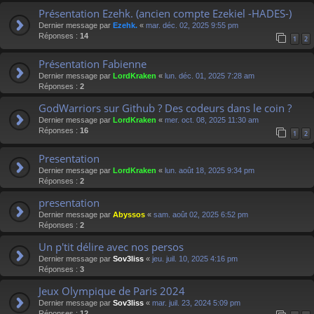
Présentation Ezehk. (ancien compte Ezekiel -HADES-)
Dernier message par
Ezehk.
«
mar. déc. 02, 2025 9:55 pm
Réponses :
14
1
2
Présentation Fabienne
Dernier message par
LordKraken
«
lun. déc. 01, 2025 7:28 am
Réponses :
2
GodWarriors sur Github ? Des codeurs dans le coin ?
Dernier message par
LordKraken
«
mer. oct. 08, 2025 11:30 am
Réponses :
16
1
2
Presentation
Dernier message par
LordKraken
«
lun. août 18, 2025 9:34 pm
Réponses :
2
presentation
Dernier message par
Abyssos
«
sam. août 02, 2025 6:52 pm
Réponses :
2
Un p'tit délire avec nos persos
Dernier message par
Sov3liss
«
jeu. juil. 10, 2025 4:16 pm
Réponses :
3
Jeux Olympique de Paris 2024
Dernier message par
Sov3liss
«
mar. juil. 23, 2024 5:09 pm
Réponses :
12