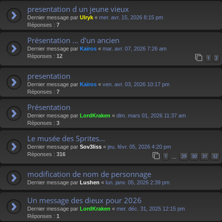
presentation d un jeune vieux
Dernier message par
Ulryk
«
mer. avr. 15, 2026 8:15 pm
Réponses :
7
Présentation ... d'un ancien
Dernier message par
Kaïros
«
mar. avr. 07, 2026 7:26 am
Réponses :
12
1
2
presentation
Dernier message par
Kaïros
«
ven. avr. 03, 2026 10:17 pm
Réponses :
7
Présentation
Dernier message par
LordKraken
«
dim. mars 01, 2026 11:37 am
Réponses :
3
Le musée des Sprites...
Dernier message par
Sov3liss
«
jeu. févr. 05, 2026 4:20 pm
Réponses :
316
1
29
30
31
32
…
modification de nom de personnage
Dernier message par
Lushen
«
lun. janv. 05, 2026 2:39 pm
Un message des dieux pour 2026
Dernier message par
LordKraken
«
mer. déc. 31, 2025 12:15 pm
Réponses :
1