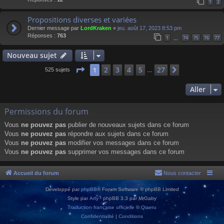
1
2
Propositions diverses et variées
Dernier message par
LordKraken
«
jeu. août 17, 2023 8:53 pm
Réponses :
763
1
74
75
76
77
…
Nouveau sujet
Page
1
sur
27
2
3
4
5
27
1
Suivant
525 sujets
…
Aller
Permissions du forum
Vous
ne pouvez pas
publier de nouveaux sujets dans ce forum
Vous
ne pouvez pas
répondre aux sujets dans ce forum
Vous
ne pouvez pas
modifier vos messages dans ce forum
Vous
ne pouvez pas
supprimer vos messages dans ce forum
Accueil du forum
Nous contacter
Développé par
phpBB
® Forum Software © phpBB Limited
Style par
Arty
- phpBB 3.3 par MrGaby
Traduction française officielle
©
Qiaeru
Confidentialité
|
Conditions