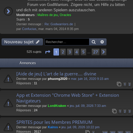
Forum von GodWarriors. Zögere nicht, um Hilfe zu bitten
und dich mit anderen Spielern auszutauschen.
Modérateurs :
Maîtres de jeu
,
Oracles
Sujets :
5
Dernier message :
Re: Godwarriors.de
par
Confucius
, mar. mars 04, 2014 8:35 pm
Rechercher
Recherche av
Nouveau sujet
Page
1
sur
27
2
3
4
5
27
1
Suivant
525 sujets
…
Annonces
[Aide de jeu] L'art de la guerre.... divine
Dernier message par
phuong2020
«
mar. juin 16, 2020 9:15 am
Réponses :
11
1
2
App et Extension "Chrome Web Store" + Extension
Navigateurs
Dernier message par
LordKraken
«
jeu. juil. 09, 2026 7:33 am
Réponses :
24
1
2
3
SPRITES pour les Membres PREMIUM
Dernier message par
Kaïros
«
jeu. juil. 09, 2026 10:22 pm
Réponses :
3517
1
349
350
351
352