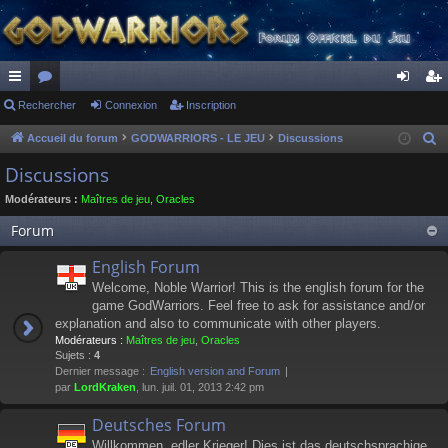
ac
Rechercher
or
Connexion
Inscription
on
ns
co
u
ne
cri
Accueil du forum
GODWARRIORS - LE JEU
Discussions
R
e
ur
m
xi
pti
Discussions
c
ci
s
on
on
Modérateurs :
Maîtres de jeu
,
Oracles
h
s
e
Forum
r
English Forum
c
Welcome, Noble Warrior! This is the english forum for the
h
game GodWarriors. Feel free to ask for assistance and/or
e
explanation and also to communicate with other players.
r
Modérateurs :
Maîtres de jeu
,
Oracles
Sujets :
4
Dernier message :
English version and Forum
par
LordKraken
, lun. juil. 01, 2013 2:42 pm
Deutsches Forum
Willkommen, edler Krieger! Dies ist das deutschsprachige