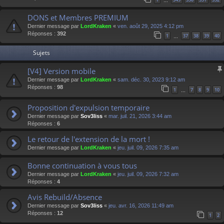
…
DONS et Membres PREMIUM
Dernier message par
LordKraken
«
ven. août 29, 2025 4:12 pm
Réponses :
392
1
37
38
39
40
…
Sujets
[V4] Version mobile
Dernier message par
LordKraken
«
sam. déc. 30, 2023 9:12 am
Réponses :
98
1
7
8
9
10
…
Proposition d'expulsion temporaire
Dernier message par
Sov3liss
«
mar. juil. 21, 2026 3:44 am
Réponses :
6
Le retour de l'extension de la mort !
Dernier message par
LordKraken
«
jeu. juil. 09, 2026 7:35 am
Bonne continuation à vous tous
Dernier message par
LordKraken
«
jeu. juil. 09, 2026 7:32 am
Réponses :
4
Avis Rebuild/Absence
Dernier message par
Sov3liss
«
jeu. avr. 16, 2026 11:49 am
Réponses :
12
1
2