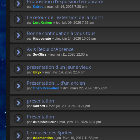
Proposition d'expulsion temporaire
par
Kaïros
»
mar. juil. 14, 2026 7:20 pm
Le retour de l'extension de la mort !
par
LordKraken
»
jeu. juil. 09, 2026 7:35 am
Bonne continuation à vous tous
par
Hippocrate
»
dim. juin 14, 2026 10:03 pm
Avis Rebuild/Absence
par
Sov3liss
»
jeu. juin 11, 2020 12:03 am
presentation d un jeune vieux
par
Ulryk
»
mar. avr. 14, 2026 2:14 pm
Présentation ... d'un ancien
par
Ohko Deukalion
»
dim. mars 22, 2026 10:53 pm
presentation
par
milzard
»
mar. juil. 29, 2025 10:27 pm
Présentation
par
AubinMeilleur
»
mar. janv. 13, 2026 6:04 pm
Le musée des Sprites...
par
Adamantios
»
jeu. févr. 16, 2017 11:56 pm