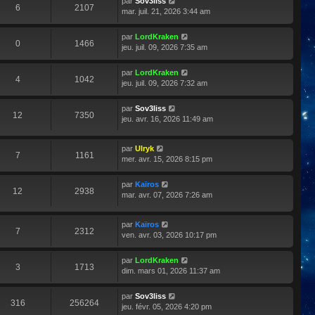
par
Sov3liss
6
2107
mar. juil. 21, 2026 3:44 am
par
LordKraken
0
1466
jeu. juil. 09, 2026 7:35 am
par
LordKraken
4
1042
jeu. juil. 09, 2026 7:32 am
par
Sov3liss
12
7350
jeu. avr. 16, 2026 11:49 am
par
Ulryk
7
1161
mer. avr. 15, 2026 8:15 pm
par
Kaïros
12
2938
mar. avr. 07, 2026 7:26 am
par
Kaïros
7
2312
ven. avr. 03, 2026 10:17 pm
par
LordKraken
3
1713
dim. mars 01, 2026 11:37 am
par
Sov3liss
316
256264
jeu. févr. 05, 2026 4:20 pm