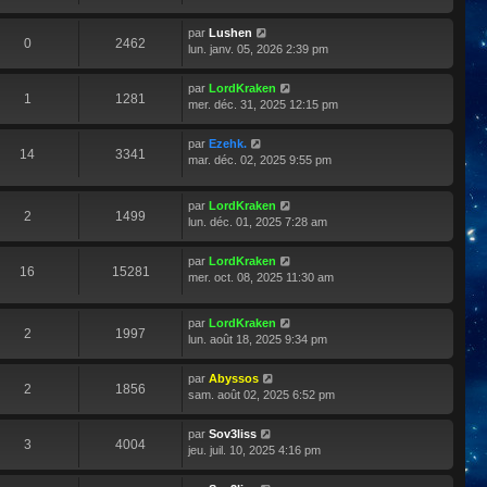
par
Lushen
0
2462
lun. janv. 05, 2026 2:39 pm
par
LordKraken
1
1281
mer. déc. 31, 2025 12:15 pm
par
Ezehk.
14
3341
mar. déc. 02, 2025 9:55 pm
par
LordKraken
2
1499
lun. déc. 01, 2025 7:28 am
par
LordKraken
16
15281
mer. oct. 08, 2025 11:30 am
par
LordKraken
2
1997
lun. août 18, 2025 9:34 pm
par
Abyssos
2
1856
sam. août 02, 2025 6:52 pm
par
Sov3liss
3
4004
jeu. juil. 10, 2025 4:16 pm