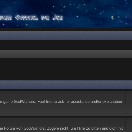
he game GodWarriors. Feel free to ask for assistance and/or explanation
ge Forum von GodWarriors. Zögere nicht, um Hilfe zu bitten und dich mit