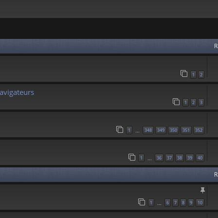
 avancée
R
1
2
avigateurs
1
2
3
1
348
349
350
351
352
…
1
36
37
38
39
40
…
R
1
6
7
8
9
10
…