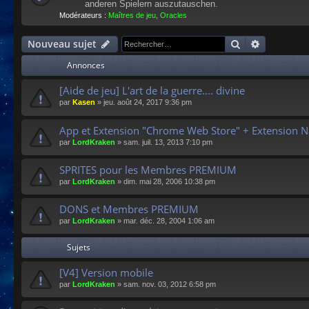
anderen Spielern auszutauschen.
Modérateurs :
Maîtres de jeu
,
Oracles
Rechercher
Recherche
Nouveau sujet
Annonces
[Aide de jeu] L'art de la guerre.... divine
par
Kasen
»
jeu. août 24, 2017 9:36 pm
App et Extension "Chrome Web Store" + Extension N
par
LordKraken
»
sam. juil. 13, 2013 7:10 pm
SPRITES pour les Membres PREMIUM
par
LordKraken
»
dim. mai 28, 2006 10:38 pm
DONS et Membres PREMIUM
par
LordKraken
»
mar. déc. 28, 2004 1:06 am
Sujets
[V4] Version mobile
par
LordKraken
»
sam. nov. 03, 2012 6:58 pm