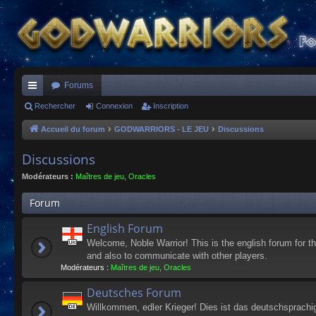
Forums
ac
Rechercher
Connexion
Inscription
co
Accueil du forum
GODWARRIORS - LE JEU
Discussions
ur
Discussions
ci
Modérateurs :
Maîtres de jeu
,
Oracles
s
Forum
English Forum
Welcome, Noble Warrior! This is the english forum for t
and also to communicate with other players.
Modérateurs :
Maîtres de jeu
,
Oracles
Deutsches Forum
Willkommen, edler Krieger! Dies ist das deutschsprachi