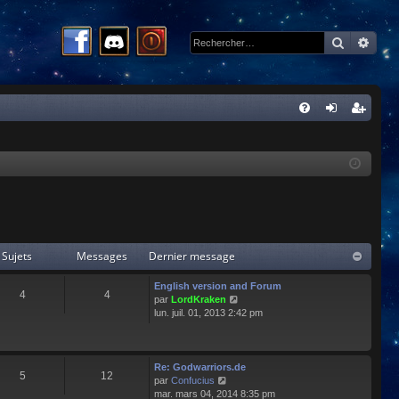
Recherc
Rech
R
FA
on
ns
Q
ne
cri
xi
pti
on
on
Sujets
Messages
Dernier message
English version and Forum
4
4
C
par
LordKraken
o
lun. juil. 01, 2013 2:42 pm
n
s
u
l
Re: Godwarriors.de
5
12
t
C
par
Confucius
e
o
mar. mars 04, 2014 8:35 pm