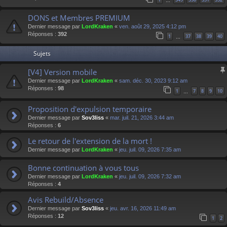
…
DONS et Membres PREMIUM
Dernier message par
LordKraken
«
ven. août 29, 2025 4:12 pm
Réponses :
392
1
37
38
39
40
…
Sujets
[V4] Version mobile
Dernier message par
LordKraken
«
sam. déc. 30, 2023 9:12 am
Réponses :
98
1
7
8
9
10
…
Proposition d'expulsion temporaire
Dernier message par
Sov3liss
«
mar. juil. 21, 2026 3:44 am
Réponses :
6
Le retour de l'extension de la mort !
Dernier message par
LordKraken
«
jeu. juil. 09, 2026 7:35 am
Bonne continuation à vous tous
Dernier message par
LordKraken
«
jeu. juil. 09, 2026 7:32 am
Réponses :
4
Avis Rebuild/Absence
Dernier message par
Sov3liss
«
jeu. avr. 16, 2026 11:49 am
Réponses :
12
1
2