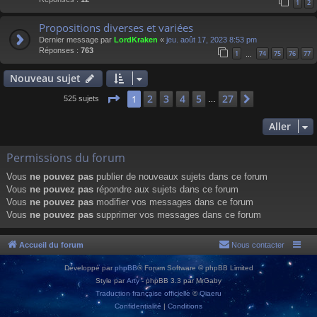
1
2
Propositions diverses et variées
Dernier message par
LordKraken
«
jeu. août 17, 2023 8:53 pm
Réponses :
763
1
74
75
76
77
…
Nouveau sujet
Page
1
sur
27
2
3
4
5
27
1
Suivant
525 sujets
…
Aller
Permissions du forum
Vous
ne pouvez pas
publier de nouveaux sujets dans ce forum
Vous
ne pouvez pas
répondre aux sujets dans ce forum
Vous
ne pouvez pas
modifier vos messages dans ce forum
Vous
ne pouvez pas
supprimer vos messages dans ce forum
Accueil du forum
Nous contacter
Développé par
phpBB
® Forum Software © phpBB Limited
Style par
Arty
- phpBB 3.3 par MrGaby
Traduction française officielle
©
Qiaeru
Confidentialité
|
Conditions