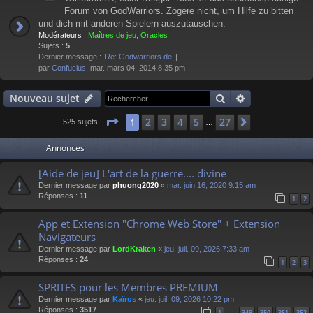
Forum von GodWarriors. Zögere nicht, um Hilfe zu bitten
und dich mit anderen Spielern auszutauschen.
Modérateurs :
Maîtres de jeu
,
Oracles
Sujets :
5
Dernier message :
Re: Godwarriors.de
par
Confucius
, mar. mars 04, 2014 8:35 pm
Rechercher
Recherche av
Nouveau sujet
Page
1
sur
27
2
3
4
5
27
1
Suivant
525 sujets
…
Annonces
[Aide de jeu] L'art de la guerre.... divine
Dernier message par
phuong2020
«
mar. juin 16, 2020 9:15 am
Réponses :
11
1
2
App et Extension "Chrome Web Store" + Extension
Navigateurs
Dernier message par
LordKraken
«
jeu. juil. 09, 2026 7:33 am
Réponses :
24
1
2
3
SPRITES pour les Membres PREMIUM
Dernier message par
Kaïros
«
jeu. juil. 09, 2026 10:22 pm
Réponses :
3517
1
349
350
351
352