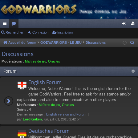
ac
Rechercher
or
Connexion
Inscription
on
ns
co
u
ne
cri
Accueil du forum
GODWARRIORS - LE JEU
Discussions
R
e
ur
m
xi
pti
Discussions
c
ci
s
on
on
Modérateurs :
Maîtres de jeu
,
Oracles
h
s
e
Forum
r
English Forum
c
Welcome, Noble Warrior! This is the english forum for the
h
game GodWarriors. Feel free to ask for assistance and/or
e
explanation and also to communicate with other players.
r
Modérateurs :
Maîtres de jeu
,
Oracles
Sujets :
4
Dernier message :
English version and Forum
par
LordKraken
, lun. juil. 01, 2013 2:42 pm
Deutsches Forum
Willkommen, edler Krieger! Dies ist das deutschsprachige