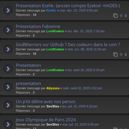
Présentation Ezehk. (ancien compte Ezekiel -HADES-)
Dernier message par
Ezehk.
«
mar. déc. 02, 2025 9:55 pm
Réponses :
14
1
2
Présentation Fabienne
Dernier message par
LordKraken
«
lun. déc. 01, 2025 7:28 am
Réponses :
2
GodWarriors sur Github ? Des codeurs dans le coin ?
Dernier message par
LordKraken
«
mer. oct. 08, 2025 11:30 am
Réponses :
16
1
2
Presentation
Dernier message par
LordKraken
«
lun. août 18, 2025 9:34 pm
Réponses :
2
presentation
Dernier message par
Abyssos
«
sam. août 02, 2025 6:52 pm
Réponses :
2
Un p'tit délire avec nos persos
Dernier message par
Sov3liss
«
jeu. juil. 10, 2025 4:16 pm
Réponses :
3
Jeux Olympique de Paris 2024
Dernier message par
Sov3liss
«
mar. juil. 23, 2024 5:09 pm
Réponses :
12