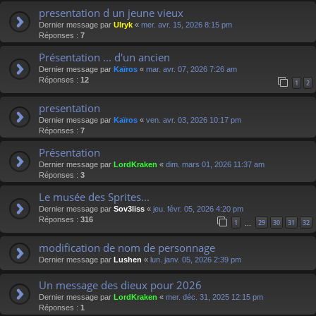
presentation d un jeune vieux
Dernier message par
Ulryk
«
mer. avr. 15, 2026 8:15 pm
Réponses :
7
Présentation ... d'un ancien
Dernier message par
Kaïros
«
mar. avr. 07, 2026 7:26 am
Réponses :
12
1
2
presentation
Dernier message par
Kaïros
«
ven. avr. 03, 2026 10:17 pm
Réponses :
7
Présentation
Dernier message par
LordKraken
«
dim. mars 01, 2026 11:37 am
Réponses :
3
Le musée des Sprites...
Dernier message par
Sov3liss
«
jeu. févr. 05, 2026 4:20 pm
Réponses :
316
1
29
30
31
32
…
modification de nom de personnage
Dernier message par
Lushen
«
lun. janv. 05, 2026 2:39 pm
Un message des dieux pour 2026
Dernier message par
LordKraken
«
mer. déc. 31, 2025 12:15 pm
Réponses :
1