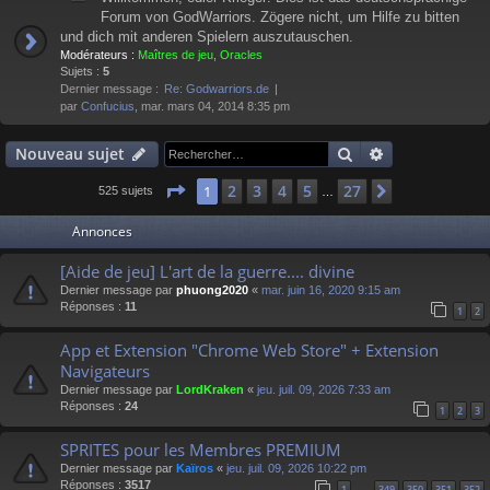
Forum von GodWarriors. Zögere nicht, um Hilfe zu bitten
und dich mit anderen Spielern auszutauschen.
Modérateurs :
Maîtres de jeu
,
Oracles
Sujets :
5
Dernier message :
Re: Godwarriors.de
par
Confucius
, mar. mars 04, 2014 8:35 pm
Rechercher
Recherche av
Nouveau sujet
Page
1
sur
27
2
3
4
5
27
1
Suivant
525 sujets
…
Annonces
[Aide de jeu] L'art de la guerre.... divine
Dernier message par
phuong2020
«
mar. juin 16, 2020 9:15 am
Réponses :
11
1
2
App et Extension "Chrome Web Store" + Extension
Navigateurs
Dernier message par
LordKraken
«
jeu. juil. 09, 2026 7:33 am
Réponses :
24
1
2
3
SPRITES pour les Membres PREMIUM
Dernier message par
Kaïros
«
jeu. juil. 09, 2026 10:22 pm
Réponses :
3517
1
349
350
351
352