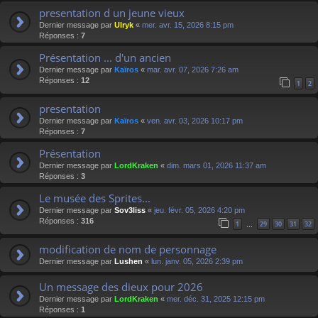
presentation d un jeune vieux
Dernier message par
Ulryk
«
mer. avr. 15, 2026 8:15 pm
Réponses :
7
Présentation ... d'un ancien
Dernier message par
Kaïros
«
mar. avr. 07, 2026 7:26 am
Réponses :
12
1
2
presentation
Dernier message par
Kaïros
«
ven. avr. 03, 2026 10:17 pm
Réponses :
7
Présentation
Dernier message par
LordKraken
«
dim. mars 01, 2026 11:37 am
Réponses :
3
Le musée des Sprites...
Dernier message par
Sov3liss
«
jeu. févr. 05, 2026 4:20 pm
Réponses :
316
1
29
30
31
32
…
modification de nom de personnage
Dernier message par
Lushen
«
lun. janv. 05, 2026 2:39 pm
Un message des dieux pour 2026
Dernier message par
LordKraken
«
mer. déc. 31, 2025 12:15 pm
Réponses :
1