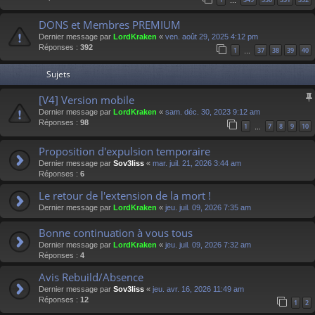
…
DONS et Membres PREMIUM
Dernier message par
LordKraken
«
ven. août 29, 2025 4:12 pm
Réponses :
392
1
37
38
39
40
…
Sujets
[V4] Version mobile
Dernier message par
LordKraken
«
sam. déc. 30, 2023 9:12 am
Réponses :
98
1
7
8
9
10
…
Proposition d'expulsion temporaire
Dernier message par
Sov3liss
«
mar. juil. 21, 2026 3:44 am
Réponses :
6
Le retour de l'extension de la mort !
Dernier message par
LordKraken
«
jeu. juil. 09, 2026 7:35 am
Bonne continuation à vous tous
Dernier message par
LordKraken
«
jeu. juil. 09, 2026 7:32 am
Réponses :
4
Avis Rebuild/Absence
Dernier message par
Sov3liss
«
jeu. avr. 16, 2026 11:49 am
Réponses :
12
1
2