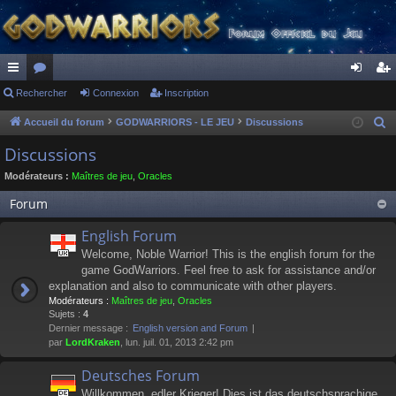
ac
Rechercher
or
Connexion
Inscription
on
ns
co
u
ne
cri
Accueil du forum
GODWARRIORS - LE JEU
Discussions
R
e
ur
m
xi
pti
Discussions
c
ci
s
on
on
Modérateurs :
Maîtres de jeu
,
Oracles
h
s
e
Forum
r
English Forum
c
Welcome, Noble Warrior! This is the english forum for the
h
game GodWarriors. Feel free to ask for assistance and/or
e
explanation and also to communicate with other players.
r
Modérateurs :
Maîtres de jeu
,
Oracles
Sujets :
4
Dernier message :
English version and Forum
par
LordKraken
, lun. juil. 01, 2013 2:42 pm
Deutsches Forum
Willkommen, edler Krieger! Dies ist das deutschsprachige