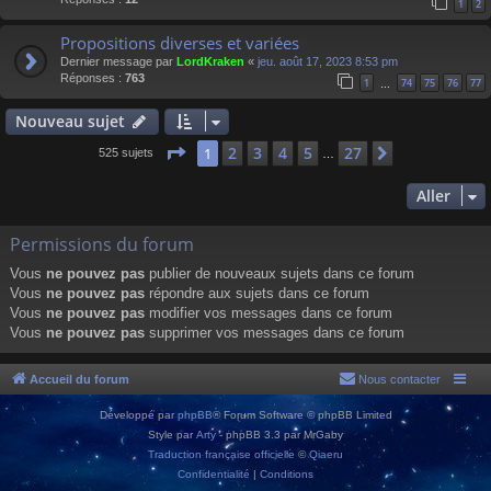
1
2
Propositions diverses et variées
Dernier message par
LordKraken
«
jeu. août 17, 2023 8:53 pm
Réponses :
763
1
74
75
76
77
…
Nouveau sujet
Page
1
sur
27
2
3
4
5
27
1
Suivant
525 sujets
…
Aller
Permissions du forum
Vous
ne pouvez pas
publier de nouveaux sujets dans ce forum
Vous
ne pouvez pas
répondre aux sujets dans ce forum
Vous
ne pouvez pas
modifier vos messages dans ce forum
Vous
ne pouvez pas
supprimer vos messages dans ce forum
Accueil du forum
Nous contacter
Développé par
phpBB
® Forum Software © phpBB Limited
Style par
Arty
- phpBB 3.3 par MrGaby
Traduction française officielle
©
Qiaeru
Confidentialité
|
Conditions