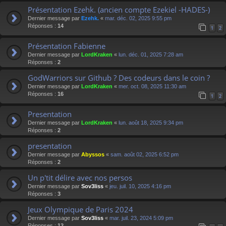
Présentation Ezehk. (ancien compte Ezekiel -HADES-)
Dernier message par
Ezehk.
«
mar. déc. 02, 2025 9:55 pm
Réponses :
14
1
2
Présentation Fabienne
Dernier message par
LordKraken
«
lun. déc. 01, 2025 7:28 am
Réponses :
2
GodWarriors sur Github ? Des codeurs dans le coin ?
Dernier message par
LordKraken
«
mer. oct. 08, 2025 11:30 am
Réponses :
16
1
2
Presentation
Dernier message par
LordKraken
«
lun. août 18, 2025 9:34 pm
Réponses :
2
presentation
Dernier message par
Abyssos
«
sam. août 02, 2025 6:52 pm
Réponses :
2
Un p'tit délire avec nos persos
Dernier message par
Sov3liss
«
jeu. juil. 10, 2025 4:16 pm
Réponses :
3
Jeux Olympique de Paris 2024
Dernier message par
Sov3liss
«
mar. juil. 23, 2024 5:09 pm
Réponses :
12