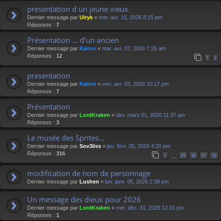
presentation d un jeune vieux
Dernier message par
Ulryk
«
mer. avr. 15, 2026 8:15 pm
Réponses :
7
Présentation ... d'un ancien
Dernier message par
Kaïros
«
mar. avr. 07, 2026 7:26 am
Réponses :
12
1
2
presentation
Dernier message par
Kaïros
«
ven. avr. 03, 2026 10:17 pm
Réponses :
7
Présentation
Dernier message par
LordKraken
«
dim. mars 01, 2026 11:37 am
Réponses :
3
Le musée des Sprites...
Dernier message par
Sov3liss
«
jeu. févr. 05, 2026 4:20 pm
Réponses :
316
1
29
30
31
32
…
modification de nom de personnage
Dernier message par
Lushen
«
lun. janv. 05, 2026 2:39 pm
Un message des dieux pour 2026
Dernier message par
LordKraken
«
mer. déc. 31, 2025 12:15 pm
Réponses :
1