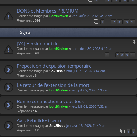
…
DONS et Membres PREMIUM
Dernier message par
LordKraken
«
ven. août 29, 2025 4:12 pm
Réponses :
392
1
37
38
39
40
…
Sujets
[V4] Version mobile
Dernier message par
LordKraken
«
sam. déc. 30, 2023 9:12 am
Réponses :
98
1
7
8
9
10
…
Proposition d'expulsion temporaire
Dernier message par
Sov3liss
«
mar. juil. 21, 2026 3:44 am
Réponses :
6
Le retour de l'extension de la mort !
Dernier message par
LordKraken
«
jeu. juil. 09, 2026 7:35 am
Bonne continuation à vous tous
Dernier message par
LordKraken
«
jeu. juil. 09, 2026 7:32 am
Réponses :
4
Avis Rebuild/Absence
Dernier message par
Sov3liss
«
jeu. avr. 16, 2026 11:49 am
Réponses :
12
1
2