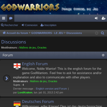
ac
Rechercher
or
Connexion
Inscription
on
ns
co
u
ne
cri
Accueil du forum
GODWARRIORS - LE JEU
Discussions
R
e
ur
m
xi
pti
Discussions
c
ci
s
on
on
Modérateurs :
Maîtres de jeu
,
Oracles
h
s
e
Forum
r
English Forum
c
Welcome, Noble Warrior! This is the english forum for the
h
game GodWarriors. Feel free to ask for assistance and/or
e
explanation and also to communicate with other players.
r
Modérateurs :
Maîtres de jeu
,
Oracles
Sujets :
4
Dernier message :
English version and Forum
par
LordKraken
, lun. juil. 01, 2013 2:42 pm
Deutsches Forum
Willkommen, edler Krieger! Dies ist das deutschsprachige