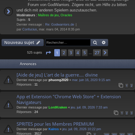
Forum von GodWarriors. Zögere nicht, um Hilfe zu bitten
und dich mit anderen Spielern auszutauschen.
Modérateurs :
Maîtres de jeu
,
Oracles
Sujets :
5
Dernier message :
Re: Godwarriors.de
par
Confucius
, mar. mars 04, 2014 8:35 pm
Rechercher
Recherche av
Nouveau sujet
Page
1
sur
27
2
3
4
5
27
1
Suivant
525 sujets
…
Annonces
[Aide de jeu] L'art de la guerre.... divine
Dernier message par
phuong2020
«
mar. juin 16, 2020 9:15 am
Réponses :
11
1
2
App et Extension "Chrome Web Store" + Extension
Navigateurs
Dernier message par
LordKraken
«
jeu. juil. 09, 2026 7:33 am
Réponses :
24
1
2
3
SPRITES pour les Membres PREMIUM
Dernier message par
Kaïros
«
jeu. juil. 09, 2026 10:22 pm
Réponses :
3517
1
349
350
351
352