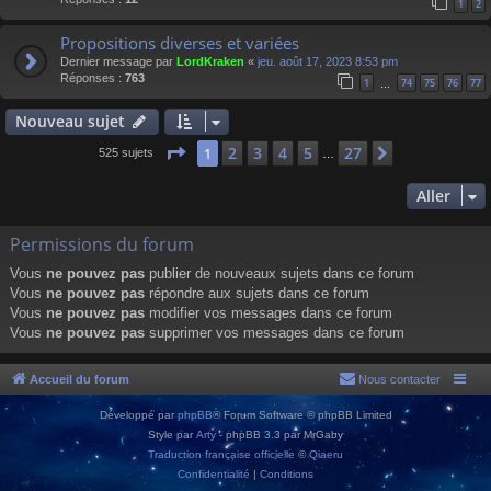
1
2
Propositions diverses et variées
Dernier message par
LordKraken
«
jeu. août 17, 2023 8:53 pm
Réponses :
763
1
74
75
76
77
…
Nouveau sujet
Page
1
sur
27
2
3
4
5
27
1
Suivant
525 sujets
…
Aller
Permissions du forum
Vous
ne pouvez pas
publier de nouveaux sujets dans ce forum
Vous
ne pouvez pas
répondre aux sujets dans ce forum
Vous
ne pouvez pas
modifier vos messages dans ce forum
Vous
ne pouvez pas
supprimer vos messages dans ce forum
Accueil du forum
Nous contacter
Développé par
phpBB
® Forum Software © phpBB Limited
Style par
Arty
- phpBB 3.3 par MrGaby
Traduction française officielle
©
Qiaeru
Confidentialité
|
Conditions