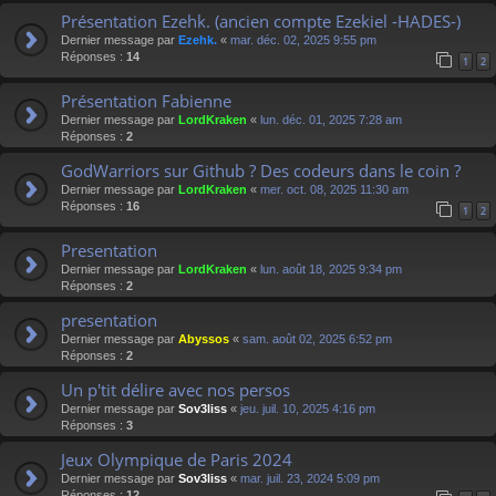
Présentation Ezehk. (ancien compte Ezekiel -HADES-)
Dernier message par
Ezehk.
«
mar. déc. 02, 2025 9:55 pm
Réponses :
14
1
2
Présentation Fabienne
Dernier message par
LordKraken
«
lun. déc. 01, 2025 7:28 am
Réponses :
2
GodWarriors sur Github ? Des codeurs dans le coin ?
Dernier message par
LordKraken
«
mer. oct. 08, 2025 11:30 am
Réponses :
16
1
2
Presentation
Dernier message par
LordKraken
«
lun. août 18, 2025 9:34 pm
Réponses :
2
presentation
Dernier message par
Abyssos
«
sam. août 02, 2025 6:52 pm
Réponses :
2
Un p'tit délire avec nos persos
Dernier message par
Sov3liss
«
jeu. juil. 10, 2025 4:16 pm
Réponses :
3
Jeux Olympique de Paris 2024
Dernier message par
Sov3liss
«
mar. juil. 23, 2024 5:09 pm
Réponses :
12