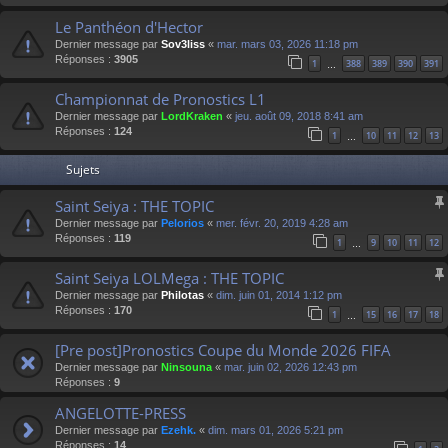
Le Panthéon d'Hector
Dernier message par
Sov3liss
«
mar. mars 03, 2026 11:18 pm
Réponses :
3905
1
388
389
390
391
…
Championnat de Pronostics L1
Dernier message par
LordKraken
«
jeu. août 09, 2018 8:41 am
Réponses :
124
1
10
11
12
13
…
Sujets
Saint Seiya : THE TOPIC
Dernier message par
Pelorios
«
mer. févr. 20, 2019 4:28 am
Réponses :
119
1
9
10
11
12
…
Saint Seiya LOLMega : THE TOPIC
Dernier message par
Philotas
«
dim. juin 01, 2014 1:12 pm
Réponses :
170
1
15
16
17
18
…
[Pre post]Pronostics Coupe du Monde 2026 FIFA
Dernier message par
Ninsouna
«
mar. juin 02, 2026 12:43 pm
Réponses :
9
ANGELOTTE-PRESS
Dernier message par
Ezehk.
«
dim. mars 01, 2026 5:21 pm
Réponses :
14