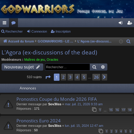
ac
Rechercher
or
Connexion
Inscription
on
ns
co
u
ne
cri
Accueil du forum
GODWARRIORS - LE JEU
L'Agora (ex-discussions of the dead)
R
e
ur
m
xi
pti
L'Agora (ex-discussions of the dead)
c
ci
s
on
on
Modérateurs :
Maîtres de jeu
,
Oracles
h
Rechercher
Recherche av
Nouveau sujet
s
e
r
Page
1
sur
26
2
3
4
5
26
1
Suivant
510 sujets
…
c
Annonces
h
e
Pronostics Coupe du Monde 2026 FIFA
r
Dernier message par
Sov3liss
«
mar. juil. 21, 2026 9:33 am
Réponses :
171
1
15
16
17
18
…
Pronostics Euro 2024
Dernier message par
Sov3liss
«
lun. juil. 15, 2024 12:47 am
Réponses :
50
1
2
3
4
5
6