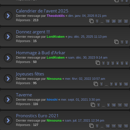
1
2
Calendrier de l'avent 2025
Dernier message par
Theodoklès
«
dim. janv. 04, 2026 8:21 pm
Réponses :
213
1
19
20
21
22
…
Donnez argent !!!
Dernier message par
LordKraken
«
jeu. déc. 25, 2025 11:13 pm
Réponses :
15
1
2
Hommage à Bud d'Arkar
Dernier message par
LordKraken
«
sam. déc. 30, 2023 9:14 am
Réponses :
50
1
2
3
4
5
6
Joyeuses fêtes
Dernier message par
Ninsouna
«
mer. févr. 02, 2022 10:57 am
Réponses :
95
1
7
8
9
10
…
Taverne
Dernier message par
hiroshi
«
mer. sept. 01, 2021 3:30 pm
Réponses :
116
1
9
10
11
12
…
Pronostics Euro 2021
Dernier message par
Ninsouna
«
sam. juil. 17, 2021 12:34 pm
Réponses :
127
1
10
11
12
13
…