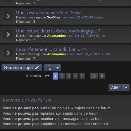
Réponses :
7
Une fresque dédiée à Saint Seiya
Dernier message par
Sov3liss
«
jeu. août 13, 2020 10:39 pm
Réponses :
5
Une lecture dans la Grèce mythologique ?
Dernier message par
Adamantios
«
jeu. juil. 23, 2020 6:21 pm
Réponses :
2
Le confinement ... ça a du bon... ^^
Dernier message par
Adamantios
«
ven. mars 20, 2020 11:13 am
Réponses :
7
Nouveau sujet
Page
1
sur
26
2
3
4
5
26
1
Suivant
510 sujets
…
Aller
Permissions du forum
Vous
ne pouvez pas
publier de nouveaux sujets dans ce forum
Vous
ne pouvez pas
répondre aux sujets dans ce forum
Vous
ne pouvez pas
modifier vos messages dans ce forum
Vous
ne pouvez pas
supprimer vos messages dans ce forum