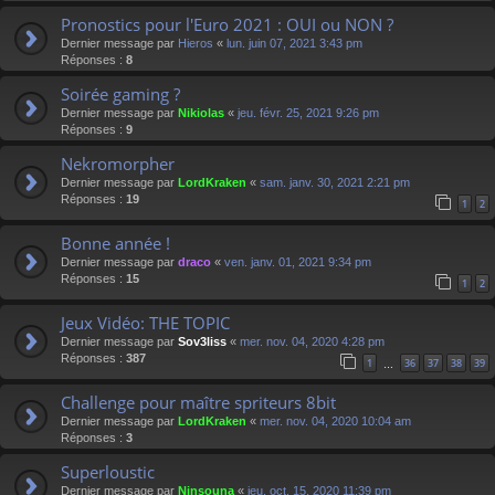
Pronostics pour l'Euro 2021 : OUI ou NON ?
Dernier message par
Hieros
«
lun. juin 07, 2021 3:43 pm
Réponses :
8
Soirée gaming ?
Dernier message par
Nikiolas
«
jeu. févr. 25, 2021 9:26 pm
Réponses :
9
Nekromorpher
Dernier message par
LordKraken
«
sam. janv. 30, 2021 2:21 pm
Réponses :
19
1
2
Bonne année !
Dernier message par
draco
«
ven. janv. 01, 2021 9:34 pm
Réponses :
15
1
2
Jeux Vidéo: THE TOPIC
Dernier message par
Sov3liss
«
mer. nov. 04, 2020 4:28 pm
Réponses :
387
1
36
37
38
39
…
Challenge pour maître spriteurs 8bit
Dernier message par
LordKraken
«
mer. nov. 04, 2020 10:04 am
Réponses :
3
Superloustic
Dernier message par
Ninsouna
«
jeu. oct. 15, 2020 11:39 pm