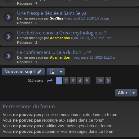
Réponses :
7
Une fresque dédiée à Saint Seiya
Dernier message par
Sov3liss
«
jeu. août 13, 2020 10:39 pm
Réponses :
5
Une lecture dans la Grèce mythologique ?
Dernier message par
Adamantios
«
jeu. juil. 23, 2020 6:21 pm
Réponses :
2
Le confinement ... ça a du bon... ^^
Dernier message par
Adamantios
«
ven. mars 20, 2020 11:13 am
Réponses :
7
Nouveau sujet
Page
1
sur
26
2
3
4
5
26
1
Suivant
510 sujets
…
Aller
Permissions du forum
Vous
ne pouvez pas
publier de nouveaux sujets dans ce forum
Vous
ne pouvez pas
répondre aux sujets dans ce forum
Vous
ne pouvez pas
modifier vos messages dans ce forum
Vous
ne pouvez pas
supprimer vos messages dans ce forum