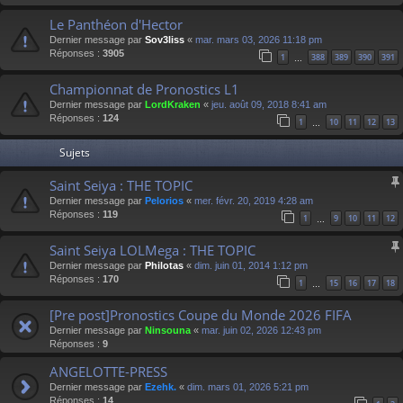
Le Panthéon d'Hector
Dernier message par
Sov3liss
«
mar. mars 03, 2026 11:18 pm
Réponses :
3905
1
388
389
390
391
…
Championnat de Pronostics L1
Dernier message par
LordKraken
«
jeu. août 09, 2018 8:41 am
Réponses :
124
1
10
11
12
13
…
Sujets
Saint Seiya : THE TOPIC
Dernier message par
Pelorios
«
mer. févr. 20, 2019 4:28 am
Réponses :
119
1
9
10
11
12
…
Saint Seiya LOLMega : THE TOPIC
Dernier message par
Philotas
«
dim. juin 01, 2014 1:12 pm
Réponses :
170
1
15
16
17
18
…
[Pre post]Pronostics Coupe du Monde 2026 FIFA
Dernier message par
Ninsouna
«
mar. juin 02, 2026 12:43 pm
Réponses :
9
ANGELOTTE-PRESS
Dernier message par
Ezehk.
«
dim. mars 01, 2026 5:21 pm
Réponses :
14