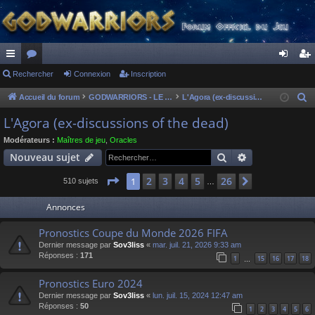
ac
Rechercher
or
Connexion
Inscription
on
ns
co
u
ne
cri
Accueil du forum
GODWARRIORS - LE JEU
L'Agora (ex-discussions of the dead)
R
e
ur
m
xi
pti
L'Agora (ex-discussions of the dead)
c
ci
s
on
on
Modérateurs :
Maîtres de jeu
,
Oracles
h
Rechercher
Recherche av
Nouveau sujet
s
e
r
Page
1
sur
26
2
3
4
5
26
1
Suivant
510 sujets
…
c
Annonces
h
e
Pronostics Coupe du Monde 2026 FIFA
r
Dernier message par
Sov3liss
«
mar. juil. 21, 2026 9:33 am
Réponses :
171
1
15
16
17
18
…
Pronostics Euro 2024
Dernier message par
Sov3liss
«
lun. juil. 15, 2024 12:47 am
Réponses :
50
1
2
3
4
5
6