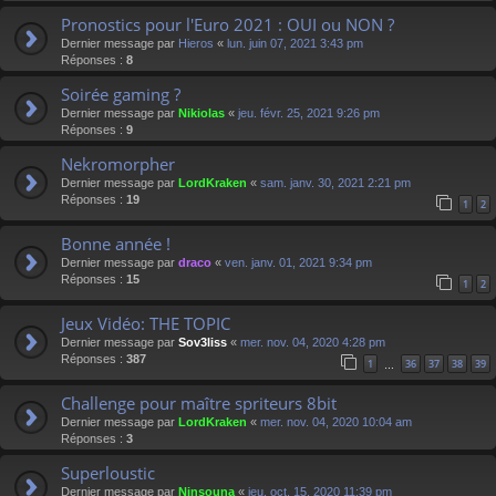
Pronostics pour l'Euro 2021 : OUI ou NON ?
Dernier message par
Hieros
«
lun. juin 07, 2021 3:43 pm
Réponses :
8
Soirée gaming ?
Dernier message par
Nikiolas
«
jeu. févr. 25, 2021 9:26 pm
Réponses :
9
Nekromorpher
Dernier message par
LordKraken
«
sam. janv. 30, 2021 2:21 pm
Réponses :
19
1
2
Bonne année !
Dernier message par
draco
«
ven. janv. 01, 2021 9:34 pm
Réponses :
15
1
2
Jeux Vidéo: THE TOPIC
Dernier message par
Sov3liss
«
mer. nov. 04, 2020 4:28 pm
Réponses :
387
1
36
37
38
39
…
Challenge pour maître spriteurs 8bit
Dernier message par
LordKraken
«
mer. nov. 04, 2020 10:04 am
Réponses :
3
Superloustic
Dernier message par
Ninsouna
«
jeu. oct. 15, 2020 11:39 pm