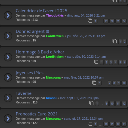
1
2
Calendrier de l'avent 2025
Dernier message par
Theodoklès
«
dim. janv. 04, 2026 8:21 pm
Réponses :
213
1
19
20
21
22
…
Donnez argent !!!
Dernier message par
LordKraken
«
jeu. déc. 25, 2025 11:13 pm
Réponses :
15
1
2
Hommage à Bud d'Arkar
Dernier message par
LordKraken
«
sam. déc. 30, 2023 9:14 am
Réponses :
50
1
2
3
4
5
6
Joyeuses fêtes
Dernier message par
Ninsouna
«
mer. févr. 02, 2022 10:57 am
Réponses :
95
1
7
8
9
10
…
Taverne
Dernier message par
hiroshi
«
mer. sept. 01, 2021 3:30 pm
Réponses :
116
1
9
10
11
12
…
Pronostics Euro 2021
Dernier message par
Ninsouna
«
sam. juil. 17, 2021 12:34 pm
Réponses :
127
1
10
11
12
13
…