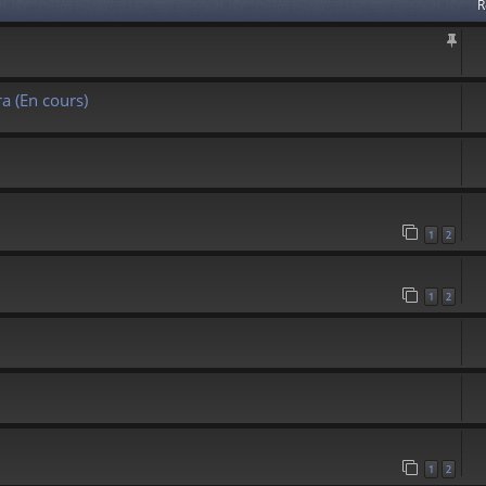
R
a (En cours)
1
2
1
2
1
2