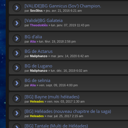
[VALIDE]BG Gannicus (Sov') Champion.
par
Sov3liss
»
jeu. avr. 21, 2016 6:21 am
[Validé]BG Galateia
par
Theodoklès
»
lun. janv. 07, 2019 11:43 pm
BG d'alia
par
Alia
»
lun. févr. 19, 2018 2:56 pm
BG de Actarus
par
Maliphanzo
»
mar. janv. 14, 2020 6:42 am
BG de Lugano
par
Maliphanzo
»
lun. déc. 16, 2019 6:02 am
BG de selinia
par
Alia
»
ven. sept. 09, 2016 4:00 pm
[BG] Bayne (multi héléades)
par
Heleades
»
ven. nov. 03, 2017 1:30 am
[BG] Héléades (nouveau chapitre de la saga)
par
Heleades
»
mar. juil. 25, 2017 2:15 am
[BG] Tantale (Multi de Héléades)