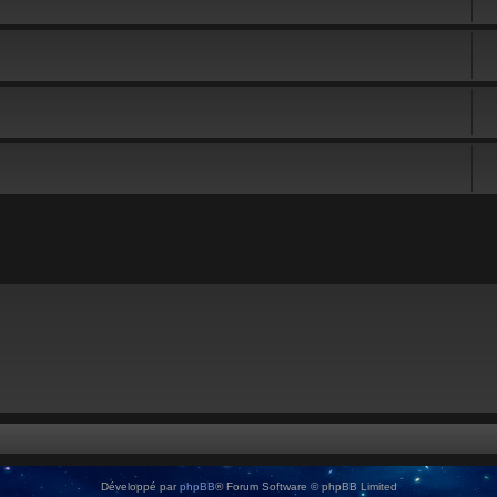
Développé par
phpBB
® Forum Software © phpBB Limited