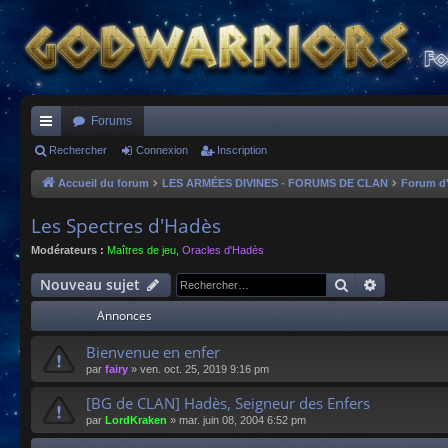
Forums
ac
Rechercher
Connexion
Inscription
co
Accueil du forum
LES ARMÉES DIVINES - FORUMS DE CLAN
Forum d
ur
Les Spectres d'Hadès
ci
Modérateurs :
Maîtres de jeu
,
Oracles d'Hadès
s
Rechercher
Recherche
Nouveau sujet
Annonces
Bienvenue en enfer
par
fairy
»
ven. oct. 25, 2019 9:16 pm
[BG de CLAN] Hadès, Seigneur des Enfers
par
LordKraken
»
mar. juin 08, 2004 6:52 pm