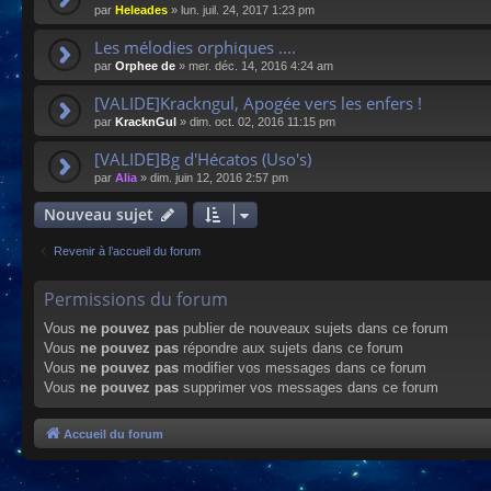
par
Heleades
»
lun. juil. 24, 2017 1:23 pm
Les mélodies orphiques ....
par
Orphee de
»
mer. déc. 14, 2016 4:24 am
[VALIDE]Krackngul, Apogée vers les enfers !
par
KracknGul
»
dim. oct. 02, 2016 11:15 pm
[VALIDE]Bg d'Hécatos (Uso's)
par
Alia
»
dim. juin 12, 2016 2:57 pm
Nouveau sujet
Revenir à l’accueil du forum
Permissions du forum
Vous
ne pouvez pas
publier de nouveaux sujets dans ce forum
Vous
ne pouvez pas
répondre aux sujets dans ce forum
Vous
ne pouvez pas
modifier vos messages dans ce forum
Vous
ne pouvez pas
supprimer vos messages dans ce forum
Accueil du forum