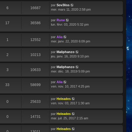
par
Sov3liss
6
16687
mer. mars 11, 2020 2:58 pm
par
Rune
17
36586
lun. févr. 03, 2020 5:32 pm
par
Alia
1
12552
mer. janv. 22, 2020 6:09 pm
par
Maliphanzo
2
10213
jeu. janv. 16, 2020 9:10 pm
par
Maliphanzo
3
10633
mer. déc. 18, 2019 5:09 pm
par
Alia
33
58699
ven. nov. 10, 2017 4:25 pm
par
Heleades
0
25633
ven. nov. 03, 2017 1:30 am
par
Heleades
0
14731
mar. juil. 25, 2017 2:15 am
par
Heleades
0
13011