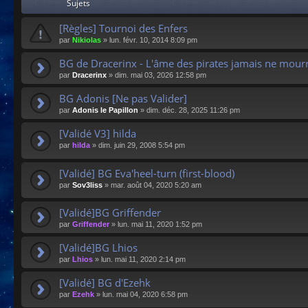
Sujets
[Règles] Tournoi des Enfers
par
Nikiolas
»
lun. févr. 10, 2014 8:09 pm
BG de Dracerinx - L'âme des pirates jamais ne mourr
par
Dracerinx
»
dim. mai 03, 2026 12:58 pm
BG Adonis [Ne pas Valider]
par
Adonis le Papillon
»
dim. déc. 28, 2025 11:26 pm
[Validé V3] hilda
par
hilda
»
dim. juin 29, 2008 5:54 pm
[Validé] BG Eva'heel-turn (first-blood)
par
Sov3liss
»
mar. août 04, 2020 5:20 am
[Validé]BG Griffender
par
Griffender
»
lun. mai 11, 2020 1:52 pm
[Validé]BG Lhios
par
Lhios
»
lun. mai 11, 2020 2:14 pm
[Validé] BG d'Ezehk
par
Ezehk
»
lun. mai 04, 2020 6:58 pm