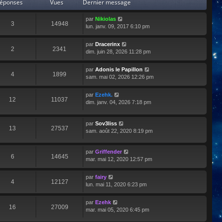
éponses
Vues
Dernier message
par
Nikiolas
3
14948
lun. janv. 09, 2017 6:10 pm
par
Dracerinx
2
2341
dim. juin 28, 2026 11:28 pm
par
Adonis le Papillon
4
1899
sam. mai 02, 2026 12:26 pm
par
Ezehk.
12
11037
dim. janv. 04, 2026 7:18 pm
par
Sov3liss
13
27537
sam. août 22, 2020 8:19 pm
par
Griffender
6
14645
mar. mai 12, 2020 12:57 pm
par
fairy
4
12127
lun. mai 11, 2020 6:23 pm
par
Ezehk
16
27009
mar. mai 05, 2020 6:45 pm