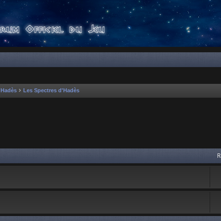
'Hadès
Les Spectres d'Hadès
 avancée
R