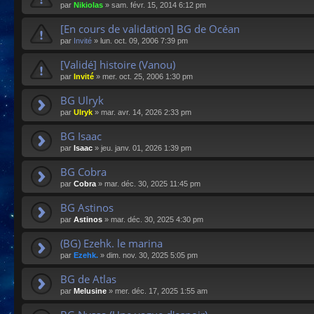
par
Nikiolas
»
sam. févr. 15, 2014 6:12 pm
[En cours de validation] BG de Océan
par
Invité
»
lun. oct. 09, 2006 7:39 pm
[Validé] histoire (Vanou)
par
Invité
»
mer. oct. 25, 2006 1:30 pm
BG Ulryk
par
Ulryk
»
mar. avr. 14, 2026 2:33 pm
BG Isaac
par
Isaac
»
jeu. janv. 01, 2026 1:39 pm
BG Cobra
par
Cobra
»
mar. déc. 30, 2025 11:45 pm
BG Astinos
par
Astinos
»
mar. déc. 30, 2025 4:30 pm
(BG) Ezehk. le marina
par
Ezehk.
»
dim. nov. 30, 2025 5:05 pm
BG de Atlas
par
Melusine
»
mer. déc. 17, 2025 1:55 am