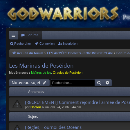
Forums
ac
Rechercher
Connexion
Inscription
co
Accueil du forum
LES ARMÉES DIVINES - FORUMS DE CLAN
Forum d
ur
Les Marinas de Poséidon
ci
Modérateurs :
Maîtres de jeu
,
Oracles de Poséidon
s
Rechercher
Recherche
Nouveau sujet
Annonces
[RECRUTEMENT] Comment rejoindre l'armée de Posé
par
Daelon
»
lun. avr. 24, 2006 6:44 pm
Sujets
[Règles] Tournoi des Océans