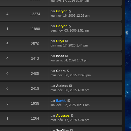
jeu. avr. 17, 2014 10:04 am
par
Géryon
4
13374
jeu. nov. 16, 2006 12:02 am
par
Géryon
1
11880
ven. nov. 03, 2006 2:51 am
par
Ulryk
6
2570
dim. mai 17, 2026 1:44 pm
par
Isaac
0
3413
jeu. janv. 01, 2026 1:39 pm
par
Cobra
0
2405
mar. déc. 30, 2025 11:45 pm
par
Astinos
0
2418
mar. déc. 30, 2025 4:30 pm
par
Ezehk.
5
1938
lun. déc. 22, 2025 10:11 am
par
Abyssos
1
1264
mer. déc. 17, 2025 4:30 pm
par
Sov3liss