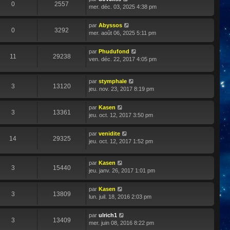
0
2557
mer. déc. 03, 2025 4:38 pm
par
Abyssos
0
3292
mer. août 06, 2025 5:11 pm
par
Phudufond
11
29238
ven. déc. 22, 2017 4:05 pm
par
stymphale
3
13120
jeu. nov. 23, 2017 8:19 pm
par
Kasen
3
13361
jeu. oct. 12, 2017 3:50 pm
par
venidite
14
29325
jeu. oct. 12, 2017 1:52 pm
par
Kasen
3
15440
jeu. janv. 26, 2017 1:01 pm
par
Kasen
3
13809
lun. juil. 18, 2016 2:03 pm
par
ulrich1
3
13409
mer. juin 08, 2016 8:22 pm