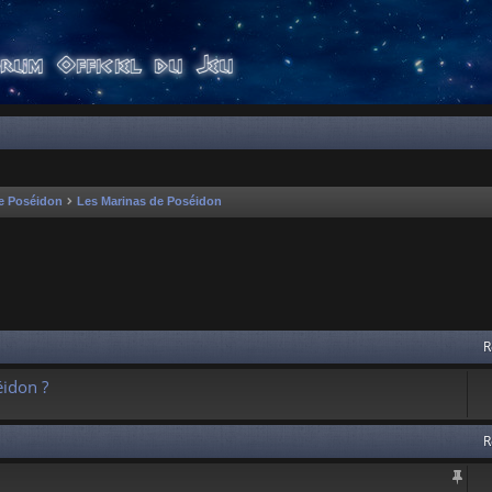
e Poséidon
Les Marinas de Poséidon
 avancée
R
idon ?
R