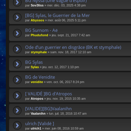
BG Nyssa (Une vague d'espoir)
par
Sov3liss
»
mer. déc. 03, 2025 4:38 pm
[BG] Sylas, le Guerrier de la Mer
par
Abyssos
»
mer. août 06, 2025 5:11 pm
BG Surnom - Aë
par
Phudufond
»
jeu. sept. 21, 2017 7:42 am
Ode d’un guerrier en disgrâce (BK et stymphale)
par
stymphale
»
sam. nov. 18, 2017 12:10 am
BG Sylas
par
Sylas
»
jeu. oct. 12, 2017 1:10 pm
BG de Venidite
par
venidite
»
ven. oct. 06, 2017 8:24 pm
[ VALIDÉ ]BG d'Atropos
par
Atropos
»
jeu. nov. 19, 2015 10:35 am
[VALIDE][BG]Vaalanihn
par
Vaalanihn
»
lun. juil. 18, 2016 10:47 am
ulrich [Validé ]
par
ulrich1
»
mer. juin 08, 2016 10:59 am