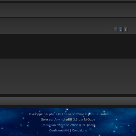
1
2
3
Développé par
phpBB
® Forum Software © phpBB Limited
Style par
Arty
- phpBB 3.3 par MrGaby
Traduction française officielle
©
Qiaeru
Confidentialité
|
Conditions