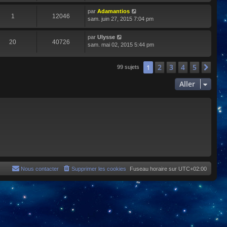
par
Adamantios
1
12046
sam. juin 27, 2015 7:04 pm
par
Ulysse
20
40726
sam. mai 02, 2015 5:44 pm
2
3
4
5
1
Sui
99 sujets
Aller
Nous contacter
Supprimer les cookies
Fuseau horaire sur
UTC+02:00