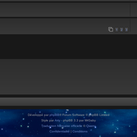
1
2
3
Développé par
phpBB
® Forum Software © phpBB Limited
Style par
Arty
- phpBB 3.3 par MrGaby
Traduction française officielle
©
Qiaeru
Confidentialité
|
Conditions