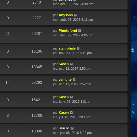
0
2540
mer. déc. 03, 2025 4:38 pm
par
Abyssos
0
3277
mer. août 06, 2025 5:11 pm
par
Phudufond
11
29207
ven. déc. 22, 2017 4:05 pm
par
stymphale
3
13106
jeu. nov. 23, 2017 8:19 pm
par
Kasen
3
13345
jeu. oct. 12, 2017 3:50 pm
par
venidite
14
29293
jeu. oct. 12, 2017 1:52 pm
par
Kasen
3
15421
jeu. janv. 26, 2017 1:01 pm
par
Kasen
3
13788
lun. juil. 18, 2016 2:03 pm
par
ulrich1
3
13398
mer. juin 08, 2016 8:22 pm