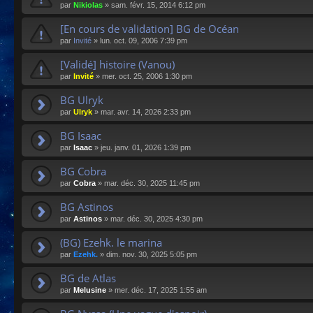
par
Nikiolas
»
sam. févr. 15, 2014 6:12 pm
[En cours de validation] BG de Océan
par
Invité
»
lun. oct. 09, 2006 7:39 pm
[Validé] histoire (Vanou)
par
Invité
»
mer. oct. 25, 2006 1:30 pm
BG Ulryk
par
Ulryk
»
mar. avr. 14, 2026 2:33 pm
BG Isaac
par
Isaac
»
jeu. janv. 01, 2026 1:39 pm
BG Cobra
par
Cobra
»
mar. déc. 30, 2025 11:45 pm
BG Astinos
par
Astinos
»
mar. déc. 30, 2025 4:30 pm
(BG) Ezehk. le marina
par
Ezehk.
»
dim. nov. 30, 2025 5:05 pm
BG de Atlas
par
Melusine
»
mer. déc. 17, 2025 1:55 am