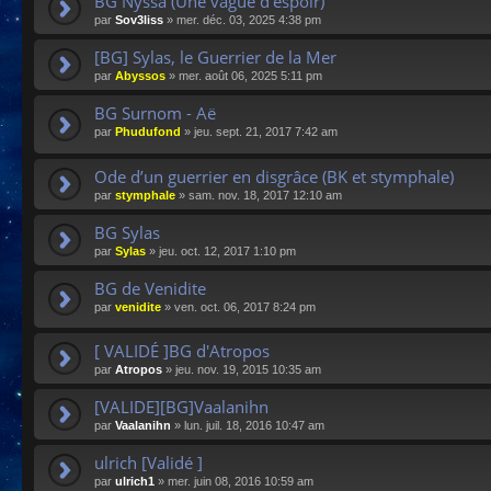
BG Nyssa (Une vague d'espoir)
par
Sov3liss
»
mer. déc. 03, 2025 4:38 pm
[BG] Sylas, le Guerrier de la Mer
par
Abyssos
»
mer. août 06, 2025 5:11 pm
BG Surnom - Aë
par
Phudufond
»
jeu. sept. 21, 2017 7:42 am
Ode d’un guerrier en disgrâce (BK et stymphale)
par
stymphale
»
sam. nov. 18, 2017 12:10 am
BG Sylas
par
Sylas
»
jeu. oct. 12, 2017 1:10 pm
BG de Venidite
par
venidite
»
ven. oct. 06, 2017 8:24 pm
[ VALIDÉ ]BG d'Atropos
par
Atropos
»
jeu. nov. 19, 2015 10:35 am
[VALIDE][BG]Vaalanihn
par
Vaalanihn
»
lun. juil. 18, 2016 10:47 am
ulrich [Validé ]
par
ulrich1
»
mer. juin 08, 2016 10:59 am