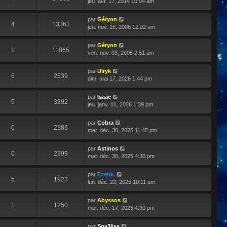
jeu. avr. 17, 2014 10:04 am
par
Géryon
4
13361
jeu. nov. 16, 2006 12:02 am
par
Géryon
1
11865
ven. nov. 03, 2006 2:51 am
par
Ulryk
6
2539
dim. mai 17, 2026 1:44 pm
par
Isaac
0
3392
jeu. janv. 01, 2026 1:39 pm
par
Cobra
0
2386
mar. déc. 30, 2025 11:45 pm
par
Astinos
0
2399
mar. déc. 30, 2025 4:30 pm
par
Ezehk.
5
1923
lun. déc. 22, 2025 10:11 am
par
Abyssos
1
1250
mer. déc. 17, 2025 4:30 pm
par
Sov3liss