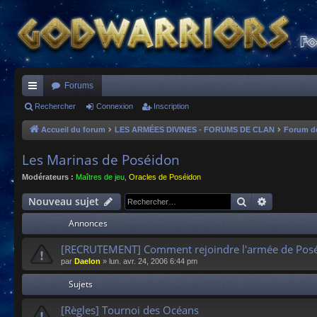
Forums
ac
Rechercher
Connexion
Inscription
co
Accueil du forum
LES ARMÉES DIVINES - FORUMS DE CLAN
Forum d
ur
Les Marinas de Poséidon
ci
Modérateurs :
Maîtres de jeu
,
Oracles de Poséidon
s
Rechercher
Recherche
Nouveau sujet
Annonces
[RECRUTEMENT] Comment rejoindre l'armée de Posé
par
Daelon
»
lun. avr. 24, 2006 6:44 pm
Sujets
[Règles] Tournoi des Océans