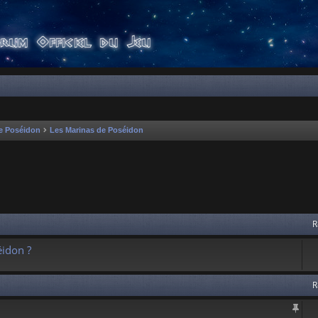
e Poséidon
Les Marinas de Poséidon
 avancée
R
idon ?
R