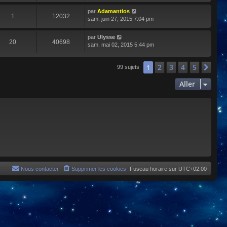
par
Adamantios
1
12032
sam. juin 27, 2015 7:04 pm
par
Ulysse
20
40698
sam. mai 02, 2015 5:44 pm
2
3
4
5
1
Sui
99 sujets
Aller
Nous contacter
Supprimer les cookies
Fuseau horaire sur
UTC+02:00