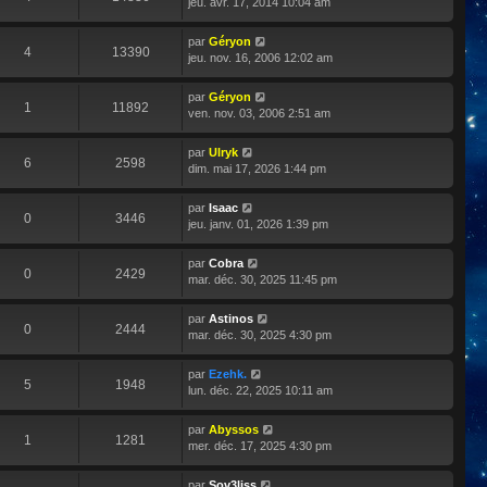
jeu. avr. 17, 2014 10:04 am
par
Géryon
4
13390
jeu. nov. 16, 2006 12:02 am
par
Géryon
1
11892
ven. nov. 03, 2006 2:51 am
par
Ulryk
6
2598
dim. mai 17, 2026 1:44 pm
par
Isaac
0
3446
jeu. janv. 01, 2026 1:39 pm
par
Cobra
0
2429
mar. déc. 30, 2025 11:45 pm
par
Astinos
0
2444
mar. déc. 30, 2025 4:30 pm
par
Ezehk.
5
1948
lun. déc. 22, 2025 10:11 am
par
Abyssos
1
1281
mer. déc. 17, 2025 4:30 pm
par
Sov3liss