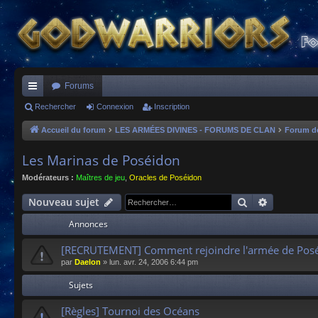
Forums
ac
Rechercher
Connexion
Inscription
co
Accueil du forum
LES ARMÉES DIVINES - FORUMS DE CLAN
Forum d
ur
Les Marinas de Poséidon
ci
Modérateurs :
Maîtres de jeu
,
Oracles de Poséidon
s
Rechercher
Recherche
Nouveau sujet
Annonces
[RECRUTEMENT] Comment rejoindre l'armée de Posé
par
Daelon
»
lun. avr. 24, 2006 6:44 pm
Sujets
[Règles] Tournoi des Océans