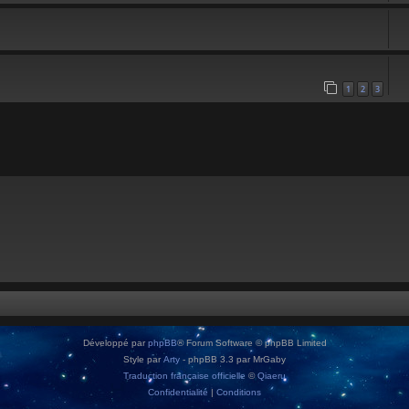
1
2
3
Développé par
phpBB
® Forum Software © phpBB Limited
Style par
Arty
- phpBB 3.3 par MrGaby
Traduction française officielle
©
Qiaeru
Confidentialité
|
Conditions