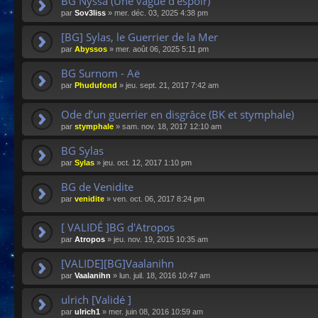
BG Nyssa (Une vague d'espoir)
par
Sov3liss
»
mer. déc. 03, 2025 4:38 pm
[BG] Sylas, le Guerrier de la Mer
par
Abyssos
»
mer. août 06, 2025 5:11 pm
BG Surnom - Aë
par
Phudufond
»
jeu. sept. 21, 2017 7:42 am
Ode d’un guerrier en disgrâce (BK et stymphale)
par
stymphale
»
sam. nov. 18, 2017 12:10 am
BG Sylas
par
Sylas
»
jeu. oct. 12, 2017 1:10 pm
BG de Venidite
par
venidite
»
ven. oct. 06, 2017 8:24 pm
[ VALIDÉ ]BG d'Atropos
par
Atropos
»
jeu. nov. 19, 2015 10:35 am
[VALIDE][BG]Vaalanihn
par
Vaalanihn
»
lun. juil. 18, 2016 10:47 am
ulrich [Validé ]
par
ulrich1
»
mer. juin 08, 2016 10:59 am