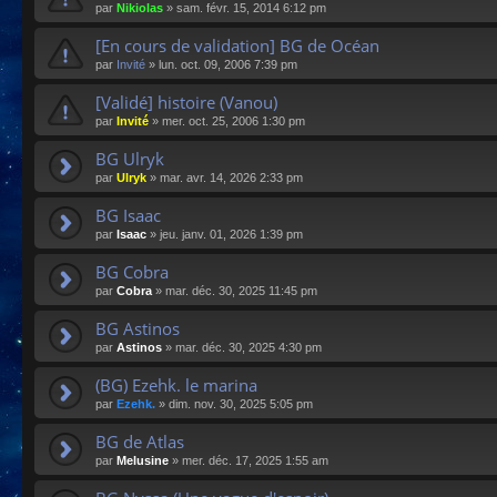
par
Nikiolas
»
sam. févr. 15, 2014 6:12 pm
[En cours de validation] BG de Océan
par
Invité
»
lun. oct. 09, 2006 7:39 pm
[Validé] histoire (Vanou)
par
Invité
»
mer. oct. 25, 2006 1:30 pm
BG Ulryk
par
Ulryk
»
mar. avr. 14, 2026 2:33 pm
BG Isaac
par
Isaac
»
jeu. janv. 01, 2026 1:39 pm
BG Cobra
par
Cobra
»
mar. déc. 30, 2025 11:45 pm
BG Astinos
par
Astinos
»
mar. déc. 30, 2025 4:30 pm
(BG) Ezehk. le marina
par
Ezehk.
»
dim. nov. 30, 2025 5:05 pm
BG de Atlas
par
Melusine
»
mer. déc. 17, 2025 1:55 am