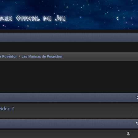
e Poséidon
Les Marinas de Poséidon
 avancée
R
idon ?
R