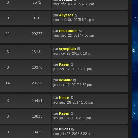
0
2571
mer. déc. 03, 2025 4:38 pm
par
Abyssos
0
3311
mer. août 06, 2025 5:11 pm
par
Phudufond
11
29277
ven. déc. 22, 2017 4:05 pm
par
stymphale
3
13134
jeu. nov. 23, 2017 8:19 pm
par
Kasen
3
13376
jeu. oct. 12, 2017 3:50 pm
par
venidite
14
29350
jeu. oct. 12, 2017 1:52 pm
par
Kasen
3
15451
jeu. janv. 26, 2017 1:01 pm
par
Kasen
3
13825
lun. juil. 18, 2016 2:03 pm
par
ulrich1
3
13425
mer. juin 08, 2016 8:22 pm