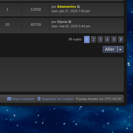
par
Adamantios
1
12058
sam. juin 27, 2015 7:04 pm
par
Ulysse
20
40759
sam. mai 02, 2015 5:44 pm
2
3
4
5
1
Sui
99 sujets
Aller
Nous contacter
Supprimer les cookies
Fuseau horaire sur
UTC+02:00