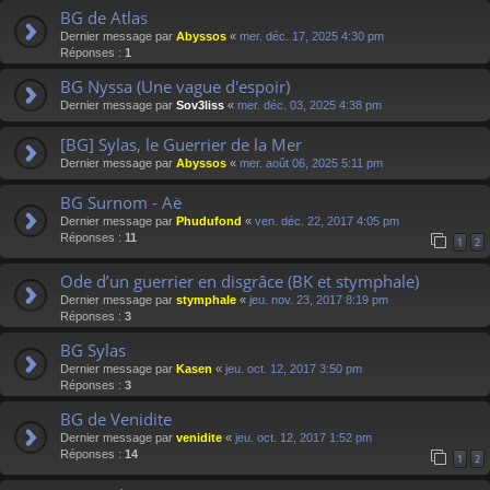
BG de Atlas
Dernier message par
Abyssos
«
mer. déc. 17, 2025 4:30 pm
Réponses :
1
BG Nyssa (Une vague d'espoir)
Dernier message par
Sov3liss
«
mer. déc. 03, 2025 4:38 pm
[BG] Sylas, le Guerrier de la Mer
Dernier message par
Abyssos
«
mer. août 06, 2025 5:11 pm
BG Surnom - Aë
Dernier message par
Phudufond
«
ven. déc. 22, 2017 4:05 pm
Réponses :
11
1
2
Ode d’un guerrier en disgrâce (BK et stymphale)
Dernier message par
stymphale
«
jeu. nov. 23, 2017 8:19 pm
Réponses :
3
BG Sylas
Dernier message par
Kasen
«
jeu. oct. 12, 2017 3:50 pm
Réponses :
3
BG de Venidite
Dernier message par
venidite
«
jeu. oct. 12, 2017 1:52 pm
Réponses :
14
1
2