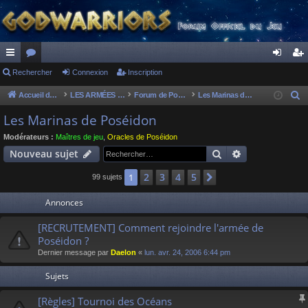
ac
Rechercher
or
Connexion
Inscription
on
ns
co
u
ne
cri
Accueil du forum
LES ARMÉES DIVINES - FORUMS DE CLAN
Forum de Poséidon
Les Marinas de Poséidon
R
e
ur
m
xi
pti
Les Marinas de Poséidon
c
ci
s
on
on
Modérateurs :
Maîtres de jeu
,
Oracles de Poséidon
h
Rechercher
Recherche av
Nouveau sujet
s
e
r
2
3
4
5
1
Suivant
99 sujets
c
Annonces
h
e
[RECRUTEMENT] Comment rejoindre l'armée de
r
Poséidon ?
Dernier message par
Daelon
«
lun. avr. 24, 2006 6:44 pm
Sujets
[Règles] Tournoi des Océans