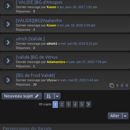
[ VALIDÉ ]BG d'Atropos
Dernier message par
Kasen
«
jeu. janv. 26, 2017 1:01 pm
Réponses :
3
[VALIDE][BG]Vaalanihn
Dernier message par
Kasen
«
lun. juil. 18, 2016 2:03 pm
Réponses :
3
ulrich [Validé ]
Dernier message par
ulrich1
«
mer. juin 08, 2016 8:22 pm
Réponses :
3
[validé ]BG de Vénus
Dernier message par
Adamantios
«
sam. juin 27, 2015 7:04 pm
Réponses :
1
[BG de Frod Validé]
Dernier message par
Ulysse
«
sam. mai 02, 2015 5:44 pm
Réponses :
20
1
2
3
Nouveau sujet
2
3
4
5
1
Suivant
99 sujets
Aller
Permissions du forum