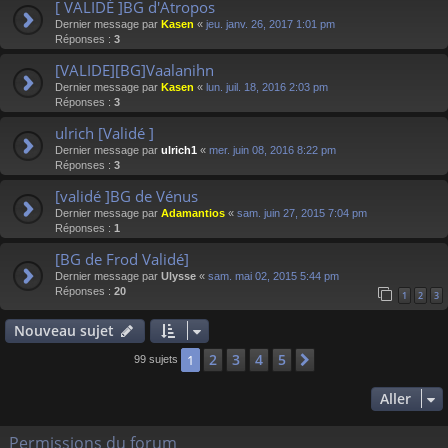
[ VALIDÉ ]BG d'Atropos
Dernier message par
Kasen
«
jeu. janv. 26, 2017 1:01 pm
Réponses :
3
[VALIDE][BG]Vaalanihn
Dernier message par
Kasen
«
lun. juil. 18, 2016 2:03 pm
Réponses :
3
ulrich [Validé ]
Dernier message par
ulrich1
«
mer. juin 08, 2016 8:22 pm
Réponses :
3
[validé ]BG de Vénus
Dernier message par
Adamantios
«
sam. juin 27, 2015 7:04 pm
Réponses :
1
[BG de Frod Validé]
Dernier message par
Ulysse
«
sam. mai 02, 2015 5:44 pm
Réponses :
20
1
2
3
Nouveau sujet
2
3
4
5
1
Suivant
99 sujets
Aller
Permissions du forum