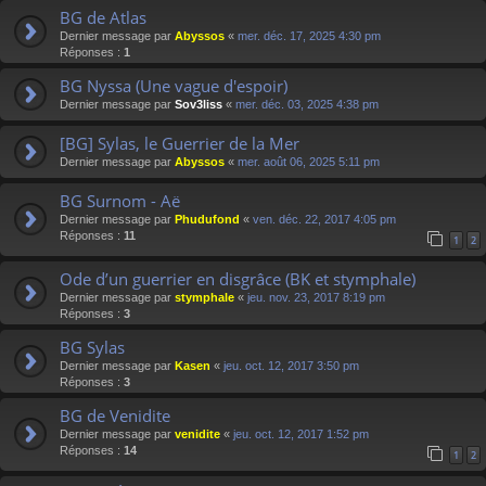
BG de Atlas
Dernier message par
Abyssos
«
mer. déc. 17, 2025 4:30 pm
Réponses :
1
BG Nyssa (Une vague d'espoir)
Dernier message par
Sov3liss
«
mer. déc. 03, 2025 4:38 pm
[BG] Sylas, le Guerrier de la Mer
Dernier message par
Abyssos
«
mer. août 06, 2025 5:11 pm
BG Surnom - Aë
Dernier message par
Phudufond
«
ven. déc. 22, 2017 4:05 pm
Réponses :
11
1
2
Ode d’un guerrier en disgrâce (BK et stymphale)
Dernier message par
stymphale
«
jeu. nov. 23, 2017 8:19 pm
Réponses :
3
BG Sylas
Dernier message par
Kasen
«
jeu. oct. 12, 2017 3:50 pm
Réponses :
3
BG de Venidite
Dernier message par
venidite
«
jeu. oct. 12, 2017 1:52 pm
Réponses :
14
1
2