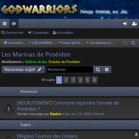
ac
Rechercher
or
Connexion
Inscription
on
ns
co
u
ne
cri
Accueil du forum
LES ARMÉES DIVINES - FORUMS DE CLAN
Forum de Poséidon
Les Marinas de Poséidon
R
e
ur
m
xi
pti
Les Marinas de Poséidon
c
ci
s
on
on
Modérateurs :
Maîtres de jeu
,
Oracles de Poséidon
h
Rechercher
Recherche av
Nouveau sujet
s
e
r
2
3
4
5
1
Suivant
99 sujets
c
Annonces
h
e
[RECRUTEMENT] Comment rejoindre l'armée de
r
Poséidon ?
Dernier message par
Daelon
«
lun. avr. 24, 2006 6:44 pm
Sujets
[Règles] Tournoi des Océans