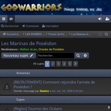
ac
Rechercher
or
Connexion
Inscription
on
ns
co
u
ne
cri
Accueil du forum
LES ARMÉES DIVINES - FORUMS DE CLAN
Forum de Poséidon
Les Marinas de Poséidon
R
e
ur
m
xi
pti
Les Marinas de Poséidon
c
ci
s
on
on
Modérateurs :
Maîtres de jeu
,
Oracles de Poséidon
h
Rechercher
Recherche av
Nouveau sujet
s
e
r
2
3
4
5
1
Suivant
99 sujets
c
Annonces
h
e
[RECRUTEMENT] Comment rejoindre l'armée de
r
Poséidon ?
Dernier message par
Daelon
«
lun. avr. 24, 2006 6:44 pm
Sujets
[Règles] Tournoi des Océans