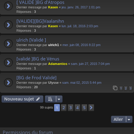
[ VALIDÉ ]BG d'Atropos
Dernier message par
Kasen
«
jeu. janv. 26, 2017 1:01 pm
Réponses :
3
[VALIDE][BG]Vaalanihn
Dernier message par
Kasen
«
lun. juil. 18, 2016 2:03 pm
Réponses :
3
ulrich [Validé ]
Dernier message par
ulrich1
«
mer. juin 08, 2016 8:22 pm
Réponses :
3
[validé ]BG de Vénus
Dernier message par
Adamantios
«
sam. juin 27, 2015 7:04 pm
Réponses :
1
[BG de Frod Validé]
Dernier message par
Ulysse
«
sam. mai 02, 2015 5:44 pm
Réponses :
20
1
2
3
Nouveau sujet
2
3
4
5
1
Suivant
99 sujets
Aller
Permissions du forum