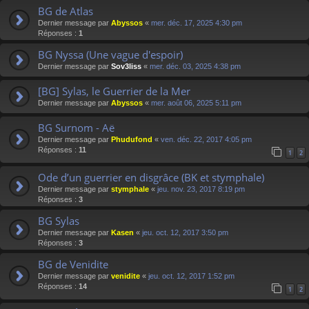
BG de Atlas
Dernier message par
Abyssos
«
mer. déc. 17, 2025 4:30 pm
Réponses :
1
BG Nyssa (Une vague d'espoir)
Dernier message par
Sov3liss
«
mer. déc. 03, 2025 4:38 pm
[BG] Sylas, le Guerrier de la Mer
Dernier message par
Abyssos
«
mer. août 06, 2025 5:11 pm
BG Surnom - Aë
Dernier message par
Phudufond
«
ven. déc. 22, 2017 4:05 pm
Réponses :
11
1
2
Ode d’un guerrier en disgrâce (BK et stymphale)
Dernier message par
stymphale
«
jeu. nov. 23, 2017 8:19 pm
Réponses :
3
BG Sylas
Dernier message par
Kasen
«
jeu. oct. 12, 2017 3:50 pm
Réponses :
3
BG de Venidite
Dernier message par
venidite
«
jeu. oct. 12, 2017 1:52 pm
Réponses :
14
1
2