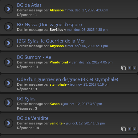
BG de Atlas
Dernier message par
Abyssos
«
mer. déc. 17, 2025 4:30 pm
Réponses :
1
BG Nyssa (Une vague d'espoir)
Dernier message par
Sov3liss
«
mer. déc. 03, 2025 4:38 pm
[BG] Sylas, le Guerrier de la Mer
Dernier message par
Abyssos
«
mer. août 06, 2025 5:11 pm
BG Surnom - Aë
Dernier message par
Phudufond
«
ven. déc. 22, 2017 4:05 pm
Réponses :
11
1
2
Ode d’un guerrier en disgrâce (BK et stymphale)
Dernier message par
stymphale
«
jeu. nov. 23, 2017 8:19 pm
Réponses :
3
BG Sylas
Dernier message par
Kasen
«
jeu. oct. 12, 2017 3:50 pm
Réponses :
3
BG de Venidite
Dernier message par
venidite
«
jeu. oct. 12, 2017 1:52 pm
Réponses :
14
1
2