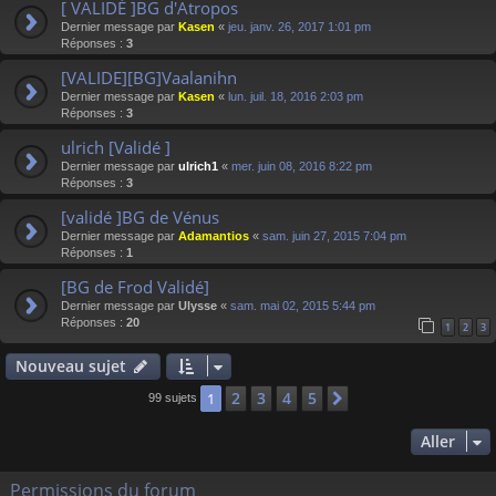
[ VALIDÉ ]BG d'Atropos
Dernier message par
Kasen
«
jeu. janv. 26, 2017 1:01 pm
Réponses :
3
[VALIDE][BG]Vaalanihn
Dernier message par
Kasen
«
lun. juil. 18, 2016 2:03 pm
Réponses :
3
ulrich [Validé ]
Dernier message par
ulrich1
«
mer. juin 08, 2016 8:22 pm
Réponses :
3
[validé ]BG de Vénus
Dernier message par
Adamantios
«
sam. juin 27, 2015 7:04 pm
Réponses :
1
[BG de Frod Validé]
Dernier message par
Ulysse
«
sam. mai 02, 2015 5:44 pm
Réponses :
20
1
2
3
Nouveau sujet
2
3
4
5
1
Suivant
99 sujets
Aller
Permissions du forum