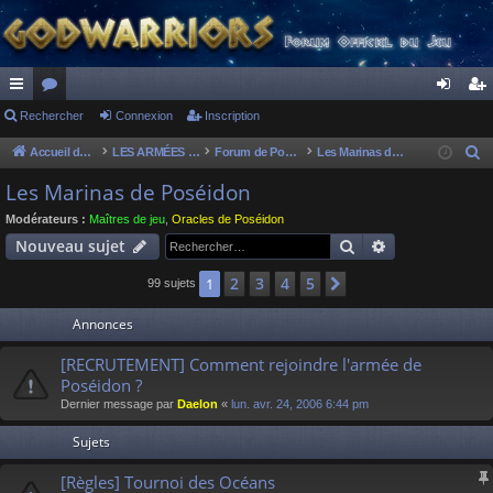
ac
Rechercher
or
Connexion
Inscription
on
ns
co
u
ne
cri
Accueil du forum
LES ARMÉES DIVINES - FORUMS DE CLAN
Forum de Poséidon
Les Marinas de Poséidon
R
e
ur
m
xi
pti
Les Marinas de Poséidon
c
ci
s
on
on
Modérateurs :
Maîtres de jeu
,
Oracles de Poséidon
h
Rechercher
Recherche av
Nouveau sujet
s
e
r
2
3
4
5
1
Suivant
99 sujets
c
Annonces
h
e
[RECRUTEMENT] Comment rejoindre l'armée de
r
Poséidon ?
Dernier message par
Daelon
«
lun. avr. 24, 2006 6:44 pm
Sujets
[Règles] Tournoi des Océans