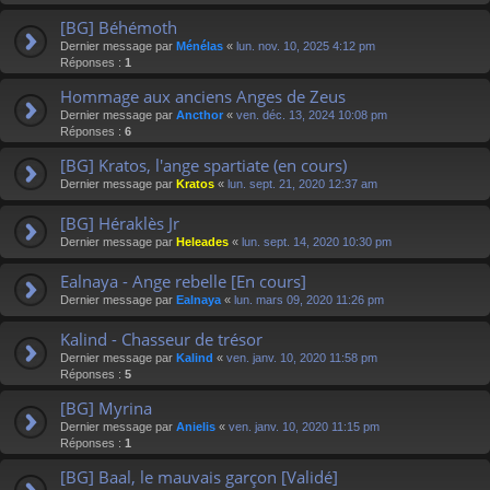
[BG] Béhémoth
Dernier message par
Ménélas
«
lun. nov. 10, 2025 4:12 pm
Réponses :
1
Hommage aux anciens Anges de Zeus
Dernier message par
Ancthor
«
ven. déc. 13, 2024 10:08 pm
Réponses :
6
[BG] Kratos, l'ange spartiate (en cours)
Dernier message par
Kratos
«
lun. sept. 21, 2020 12:37 am
[BG] Héraklès Jr
Dernier message par
Heleades
«
lun. sept. 14, 2020 10:30 pm
Ealnaya - Ange rebelle [En cours]
Dernier message par
Ealnaya
«
lun. mars 09, 2020 11:26 pm
Kalind - Chasseur de trésor
Dernier message par
Kalind
«
ven. janv. 10, 2020 11:58 pm
Réponses :
5
[BG] Myrina
Dernier message par
Anielis
«
ven. janv. 10, 2020 11:15 pm
Réponses :
1
[BG] Baal, le mauvais garçon [Validé]