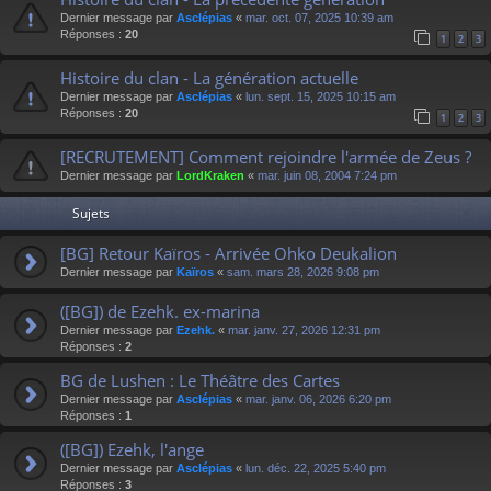
Dernier message par
Asclépias
«
mar. oct. 07, 2025 10:39 am
Réponses :
20
1
2
3
Histoire du clan - La génération actuelle
Dernier message par
Asclépias
«
lun. sept. 15, 2025 10:15 am
Réponses :
20
1
2
3
[RECRUTEMENT] Comment rejoindre l'armée de Zeus ?
Dernier message par
LordKraken
«
mar. juin 08, 2004 7:24 pm
Sujets
[BG] Retour Kaïros - Arrivée Ohko Deukalion
Dernier message par
Kaïros
«
sam. mars 28, 2026 9:08 pm
([BG]) de Ezehk. ex-marina
Dernier message par
Ezehk.
«
mar. janv. 27, 2026 12:31 pm
Réponses :
2
BG de Lushen : Le Théâtre des Cartes
Dernier message par
Asclépias
«
mar. janv. 06, 2026 6:20 pm
Réponses :
1
([BG]) Ezehk, l'ange
Dernier message par
Asclépias
«
lun. déc. 22, 2025 5:40 pm
Réponses :
3