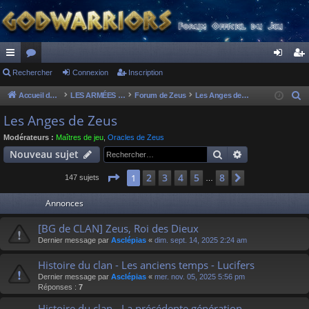
ac
Rechercher
or
Connexion
Inscription
on
ns
co
u
ne
cri
Accueil du forum
LES ARMÉES DIVINES - FORUMS DE CLAN
Forum de Zeus
Les Anges de Zeus
R
e
ur
m
xi
pti
Les Anges de Zeus
c
ci
s
on
on
Modérateurs :
Maîtres de jeu
,
Oracles de Zeus
h
Rechercher
Recherche av
Nouveau sujet
s
e
r
Page
1
sur
8
2
3
4
5
8
1
Suivant
147 sujets
…
c
Annonces
h
e
[BG de CLAN] Zeus, Roi des Dieux
r
Dernier message par
Asclépias
«
dim. sept. 14, 2025 2:24 am
Histoire du clan - Les anciens temps - Lucifers
Dernier message par
Asclépias
«
mer. nov. 05, 2025 5:56 pm
Réponses :
7
Histoire du clan - La précédente génération