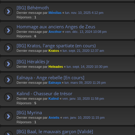
[BG] Béhémoth
Dernier message par
Ménélas
«
lun. nov. 10, 2025 4:12 pm
Réponses :
1
Hommage aux anciens Anges de Zeus
Dernier message par
Ancthor
«
ven. déc. 13, 2024 10:08 pm
Réponses :
6
[BG] Kratos, l'ange spartiate (en cours)
Dernier message par
Kratos
«
lun. sept. 21, 2020 12:37 am
[BG] Héraklès Jr
Dernier message par
Heleades
«
lun. sept. 14, 2020 10:30 pm
Ealnaya - Ange rebelle [En cours]
Dernier message par
Ealnaya
«
lun. mars 09, 2020 11:26 pm
Kalind - Chasseur de trésor
Dernier message par
Kalind
«
ven. janv. 10, 2020 11:58 pm
Réponses :
5
[BG] Myrina
Dernier message par
Anielis
«
ven. janv. 10, 2020 11:15 pm
Réponses :
1
[BG] Baal, le mauvais garçon [Validé]