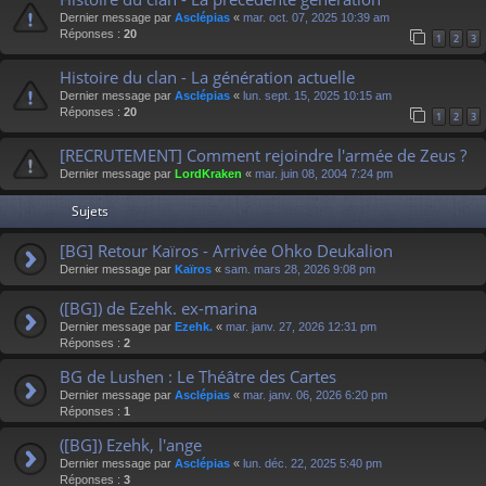
Dernier message par
Asclépias
«
mar. oct. 07, 2025 10:39 am
Réponses :
20
1
2
3
Histoire du clan - La génération actuelle
Dernier message par
Asclépias
«
lun. sept. 15, 2025 10:15 am
Réponses :
20
1
2
3
[RECRUTEMENT] Comment rejoindre l'armée de Zeus ?
Dernier message par
LordKraken
«
mar. juin 08, 2004 7:24 pm
Sujets
[BG] Retour Kaïros - Arrivée Ohko Deukalion
Dernier message par
Kaïros
«
sam. mars 28, 2026 9:08 pm
([BG]) de Ezehk. ex-marina
Dernier message par
Ezehk.
«
mar. janv. 27, 2026 12:31 pm
Réponses :
2
BG de Lushen : Le Théâtre des Cartes
Dernier message par
Asclépias
«
mar. janv. 06, 2026 6:20 pm
Réponses :
1
([BG]) Ezehk, l'ange
Dernier message par
Asclépias
«
lun. déc. 22, 2025 5:40 pm
Réponses :
3