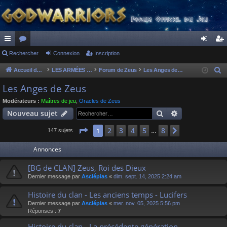
ac
Rechercher
or
Connexion
Inscription
on
ns
co
u
ne
cri
Accueil du forum
LES ARMÉES DIVINES - FORUMS DE CLAN
Forum de Zeus
Les Anges de Zeus
R
e
ur
m
xi
pti
Les Anges de Zeus
c
ci
s
on
on
Modérateurs :
Maîtres de jeu
,
Oracles de Zeus
h
Rechercher
Recherche av
Nouveau sujet
s
e
r
Page
1
sur
8
2
3
4
5
8
1
Suivant
147 sujets
…
c
Annonces
h
e
[BG de CLAN] Zeus, Roi des Dieux
r
Dernier message par
Asclépias
«
dim. sept. 14, 2025 2:24 am
Histoire du clan - Les anciens temps - Lucifers
Dernier message par
Asclépias
«
mer. nov. 05, 2025 5:56 pm
Réponses :
7
Histoire du clan - La précédente génération