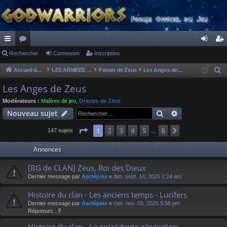
ac
Rechercher
or
Connexion
Inscription
on
ns
co
u
ne
cri
Accueil du forum
LES ARMÉES DIVINES - FORUMS DE CLAN
Forum de Zeus
Les Anges de Zeus
R
e
ur
m
xi
pti
Les Anges de Zeus
c
ci
s
on
on
Modérateurs :
Maîtres de jeu
,
Oracles de Zeus
h
Rechercher
Recherche av
Nouveau sujet
s
e
r
Page
1
sur
8
2
3
4
5
8
1
Suivant
147 sujets
…
c
Annonces
h
e
[BG de CLAN] Zeus, Roi des Dieux
r
Dernier message par
Asclépias
«
dim. sept. 14, 2025 2:24 am
Histoire du clan - Les anciens temps - Lucifers
Dernier message par
Asclépias
«
mer. nov. 05, 2025 5:56 pm
Réponses :
7
Histoire du clan - La précédente génération