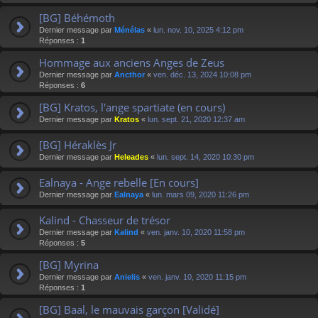
[BG] Béhémoth
Dernier message par
Ménélas
«
lun. nov. 10, 2025 4:12 pm
Réponses :
1
Hommage aux anciens Anges de Zeus
Dernier message par
Ancthor
«
ven. déc. 13, 2024 10:08 pm
Réponses :
6
[BG] Kratos, l'ange spartiate (en cours)
Dernier message par
Kratos
«
lun. sept. 21, 2020 12:37 am
[BG] Héraklès Jr
Dernier message par
Heleades
«
lun. sept. 14, 2020 10:30 pm
Ealnaya - Ange rebelle [En cours]
Dernier message par
Ealnaya
«
lun. mars 09, 2020 11:26 pm
Kalind - Chasseur de trésor
Dernier message par
Kalind
«
ven. janv. 10, 2020 11:58 pm
Réponses :
5
[BG] Myrina
Dernier message par
Anielis
«
ven. janv. 10, 2020 11:15 pm
Réponses :
1
[BG] Baal, le mauvais garçon [Validé]