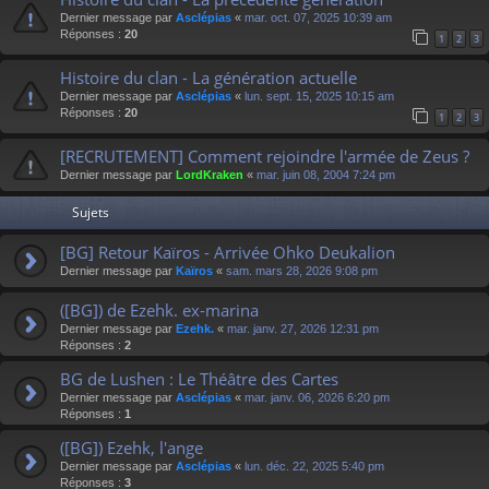
Dernier message par
Asclépias
«
mar. oct. 07, 2025 10:39 am
Réponses :
20
1
2
3
Histoire du clan - La génération actuelle
Dernier message par
Asclépias
«
lun. sept. 15, 2025 10:15 am
Réponses :
20
1
2
3
[RECRUTEMENT] Comment rejoindre l'armée de Zeus ?
Dernier message par
LordKraken
«
mar. juin 08, 2004 7:24 pm
Sujets
[BG] Retour Kaïros - Arrivée Ohko Deukalion
Dernier message par
Kaïros
«
sam. mars 28, 2026 9:08 pm
([BG]) de Ezehk. ex-marina
Dernier message par
Ezehk.
«
mar. janv. 27, 2026 12:31 pm
Réponses :
2
BG de Lushen : Le Théâtre des Cartes
Dernier message par
Asclépias
«
mar. janv. 06, 2026 6:20 pm
Réponses :
1
([BG]) Ezehk, l'ange
Dernier message par
Asclépias
«
lun. déc. 22, 2025 5:40 pm
Réponses :
3