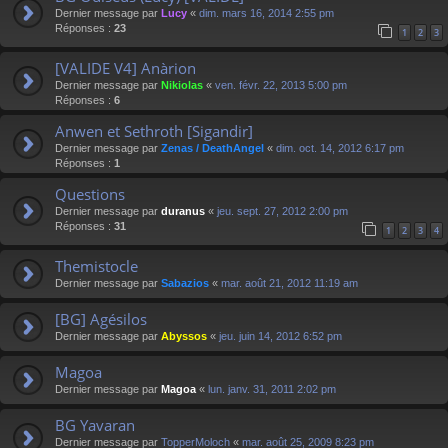
Dernier message par
Lucy
«
dim. mars 16, 2014 2:55 pm
Réponses :
23
1
2
3
[VALIDE V4] Anàrion
Dernier message par
Nikiolas
«
ven. févr. 22, 2013 5:00 pm
Réponses :
6
Anwen et Sethroth [Sigandir]
Dernier message par
Zenas / DeathAngel
«
dim. oct. 14, 2012 6:17 pm
Réponses :
1
Questions
Dernier message par
duranus
«
jeu. sept. 27, 2012 2:00 pm
Réponses :
31
1
2
3
4
Themistocle
Dernier message par
Sabazios
«
mar. août 21, 2012 11:19 am
[BG] Agésilos
Dernier message par
Abyssos
«
jeu. juin 14, 2012 6:52 pm
Magoa
Dernier message par
Magoa
«
lun. janv. 31, 2011 2:02 pm
BG Yavaran
Dernier message par
TopperMoloch
«
mar. août 25, 2009 8:23 pm