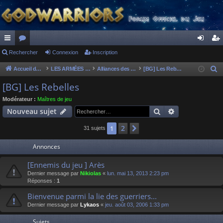
ac
Rechercher
or
Connexion
Inscription
on
ns
co
u
ne
cri
Accueil du forum
LES ARMÉES DIVINES - FORUMS DE CLAN
Alliances des clans
[BG] Les Rebelles
R
e
ur
m
xi
pti
[BG] Les Rebelles
c
ci
s
on
on
Modérateur :
Maîtres de jeu
h
Rechercher
Recherche av
Nouveau sujet
s
e
r
2
1
Suivant
31 sujets
c
Annonces
h
e
[Ennemis du jeu ] Arès
r
Dernier message par
Nikiolas
«
lun. mai 13, 2013 2:23 pm
Réponses :
1
Bienvenue parmi la lie des guerriers...
Dernier message par
Lykaos
«
jeu. août 03, 2006 1:33 pm
Sujets