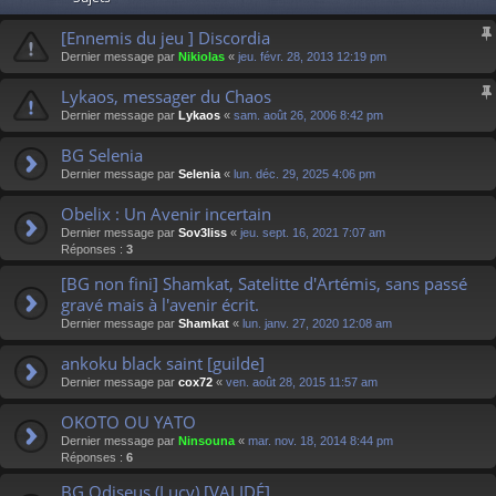
[Ennemis du jeu ] Discordia
Dernier message par
Nikiolas
«
jeu. févr. 28, 2013 12:19 pm
Lykaos, messager du Chaos
Dernier message par
Lykaos
«
sam. août 26, 2006 8:42 pm
BG Selenia
Dernier message par
Selenia
«
lun. déc. 29, 2025 4:06 pm
Obelix : Un Avenir incertain
Dernier message par
Sov3liss
«
jeu. sept. 16, 2021 7:07 am
Réponses :
3
[BG non fini] Shamkat, Satelitte d'Artémis, sans passé
gravé mais à l'avenir écrit.
Dernier message par
Shamkat
«
lun. janv. 27, 2020 12:08 am
ankoku black saint [guilde]
Dernier message par
cox72
«
ven. août 28, 2015 11:57 am
OKOTO OU YATO
Dernier message par
Ninsouna
«
mar. nov. 18, 2014 8:44 pm
Réponses :
6
BG Odiseus (Lucy) [VALIDÉ]