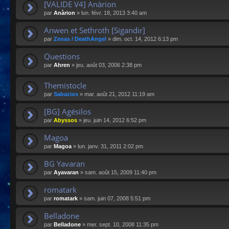
[VALIDE V4] Anàrion
par
Anàrion
»
lun. févr. 18, 2013 3:40 am
Anwen et Sethroth [Sigandir]
par
Zenas / DeathAngel
»
dim. oct. 14, 2012 6:13 pm
Questions
par
Ahren
»
jeu. août 03, 2006 2:38 pm
Themistocle
par
Sabazios
»
mar. août 21, 2012 11:19 am
[BG] Agésilos
par
Abyssos
»
jeu. juin 14, 2012 6:52 pm
Magoa
par
Magoa
»
lun. janv. 31, 2011 2:02 pm
BG Yavaran
par
Ayavaran
»
sam. août 15, 2009 11:40 pm
romatark
par
romatark
»
sam. juin 07, 2008 5:51 pm
Belladone
par
Belladone
»
mer. sept. 10, 2008 11:35 pm