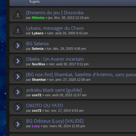
Sujets
[Ennemis du jeu ] Discordia
par
Nikiolas
»
jeu. févr. 28, 2013 12:19 pm
Lykaos, messager du Chaos
par
Lykaos
»
sam. août 26, 2006 8:42 pm
BG Selenia
par
Selenia
»
lun. déc. 29, 2025 4:06 pm
Obelix : Un Avenir incertain
par
Sov3liss
»
mer. août 30, 2017 9:11 pm
[BG non fini] Shamkat, Satelitte d'Artémis, sans passé
par
Shamkat
»
lun. janv. 27, 2020 12:08 am
ankoku black saint [guilde]
par
cox72
»
ven. août 28, 2015 11:57 am
OKOTO OU YATO
par
cox72
»
lun. nov. 17, 2014 9:53 am
BG Odiseus (Lucy) [VALIDÉ]
par
Lucy
»
jeu. mars 06, 2014 11:56 pm