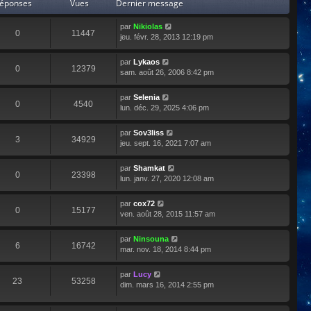
éponses
Vues
Dernier message
par
Nikiolas
0
11447
jeu. févr. 28, 2013 12:19 pm
par
Lykaos
0
12379
sam. août 26, 2006 8:42 pm
par
Selenia
0
4540
lun. déc. 29, 2025 4:06 pm
par
Sov3liss
3
34929
jeu. sept. 16, 2021 7:07 am
par
Shamkat
0
23398
lun. janv. 27, 2020 12:08 am
par
cox72
0
15177
ven. août 28, 2015 11:57 am
par
Ninsouna
6
16742
mar. nov. 18, 2014 8:44 pm
par
Lucy
23
53258
dim. mars 16, 2014 2:55 pm