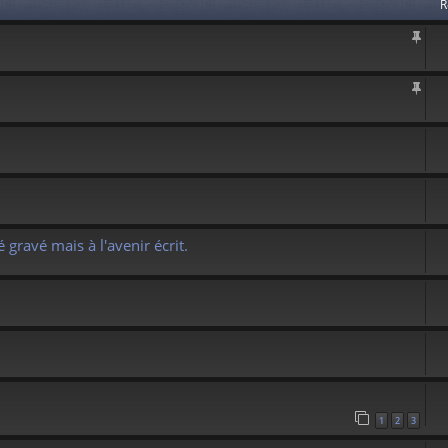
R
 gravé mais à l'avenir écrit.
1
2
3