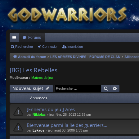
Forums
ac
Rechercher
Connexion
Inscription
co
Accueil du forum
LES ARMÉES DIVINES - FORUMS DE CLAN
Alliance
ur
[BG] Les Rebelles
ci
Modérateur :
Maîtres de jeu
s
Rechercher
Recherche
Nouveau sujet
Annonces
[Ennemis du jeu ] Arès
par
Nikiolas
»
jeu. févr. 28, 2013 12:33 pm
Bienvenue parmi la lie des guerriers...
par
Lykaos
»
jeu. août 03, 2006 1:33 pm