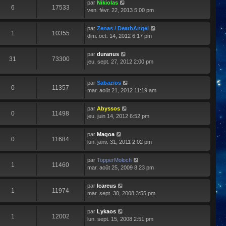
par
Nikiolas
6
17533
ven. févr. 22, 2013 5:00 pm
par
Zenas / DeathAngel
1
10355
dim. oct. 14, 2012 6:17 pm
par
duranus
31
73300
jeu. sept. 27, 2012 2:00 pm
par
Sabazios
0
11357
mar. août 21, 2012 11:19 am
par
Abyssos
0
11498
jeu. juin 14, 2012 6:52 pm
par
Magoa
0
11684
lun. janv. 31, 2011 2:02 pm
par
TopperMoloch
1
11460
mar. août 25, 2009 8:23 pm
par
Icareus
1
11974
mar. sept. 30, 2008 3:55 pm
par
Lykaos
1
12002
lun. sept. 15, 2008 2:51 pm