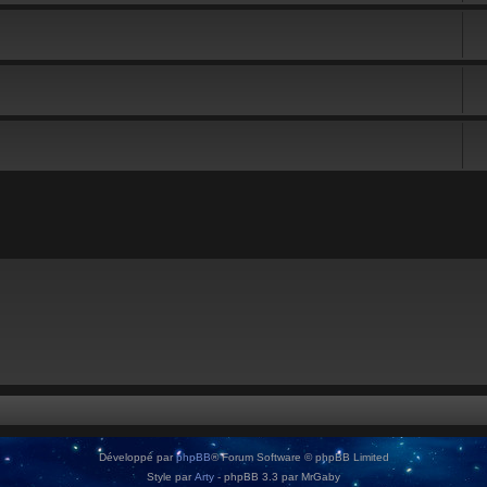
Développé par
phpBB
® Forum Software © phpBB Limited
Style par
Arty
- phpBB 3.3 par MrGaby