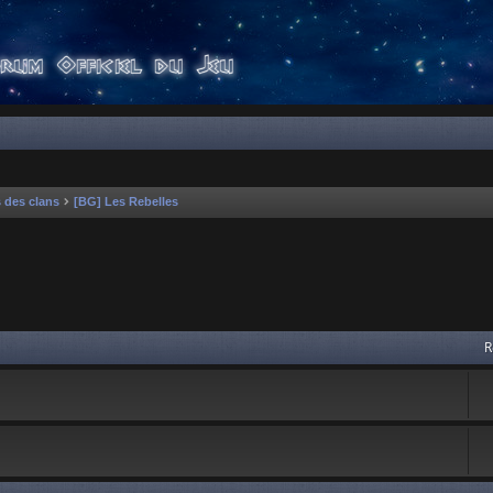
s des clans
[BG] Les Rebelles
 avancée
R