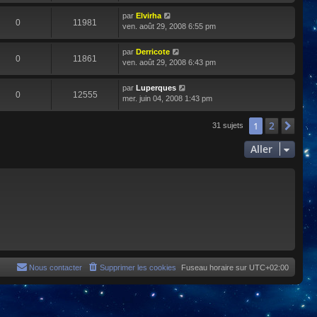
par
Elvirha
0
11981
ven. août 29, 2008 6:55 pm
par
Derricote
0
11861
ven. août 29, 2008 6:43 pm
par
Luperques
0
12555
mer. juin 04, 2008 1:43 pm
2
1
Sui
31 sujets
Aller
Nous contacter
Supprimer les cookies
Fuseau horaire sur
UTC+02:00