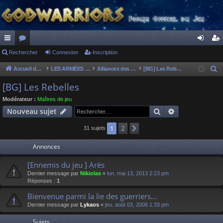
ac
Rechercher
or
Connexion
Inscription
on
ns
co
u
ne
cri
Accueil du forum
LES ARMÉES DIVINES - FORUMS DE CLAN
Alliances des clans
[BG] Les Rebelles
R
e
ur
m
xi
pti
[BG] Les Rebelles
c
ci
s
on
on
Modérateur :
Maîtres de jeu
h
Rechercher
Recherche av
Nouveau sujet
s
e
r
2
1
Suivant
31 sujets
c
Annonces
h
e
[Ennemis du jeu ] Arès
r
Dernier message par
Nikiolas
«
lun. mai 13, 2013 2:23 pm
Réponses :
1
Bienvenue parmi la lie des guerriers...
Dernier message par
Lykaos
«
jeu. août 03, 2006 1:33 pm
Sujets