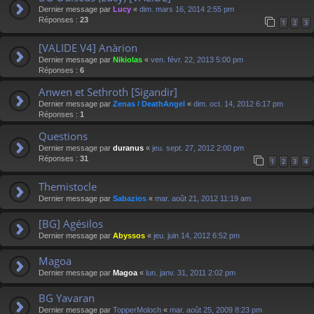
Dernier message par
Lucy
«
dim. mars 16, 2014 2:55 pm
Réponses :
23
1
2
3
[VALIDE V4] Anàrion
Dernier message par
Nikiolas
«
ven. févr. 22, 2013 5:00 pm
Réponses :
6
Anwen et Sethroth [Sigandir]
Dernier message par
Zenas / DeathAngel
«
dim. oct. 14, 2012 6:17 pm
Réponses :
1
Questions
Dernier message par
duranus
«
jeu. sept. 27, 2012 2:00 pm
Réponses :
31
1
2
3
4
Themistocle
Dernier message par
Sabazios
«
mar. août 21, 2012 11:19 am
[BG] Agésilos
Dernier message par
Abyssos
«
jeu. juin 14, 2012 6:52 pm
Magoa
Dernier message par
Magoa
«
lun. janv. 31, 2011 2:02 pm
BG Yavaran
Dernier message par
TopperMoloch
«
mar. août 25, 2009 8:23 pm