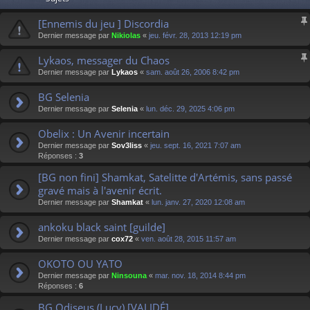
[Ennemis du jeu ] Discordia
Dernier message par
Nikiolas
«
jeu. févr. 28, 2013 12:19 pm
Lykaos, messager du Chaos
Dernier message par
Lykaos
«
sam. août 26, 2006 8:42 pm
BG Selenia
Dernier message par
Selenia
«
lun. déc. 29, 2025 4:06 pm
Obelix : Un Avenir incertain
Dernier message par
Sov3liss
«
jeu. sept. 16, 2021 7:07 am
Réponses :
3
[BG non fini] Shamkat, Satelitte d'Artémis, sans passé
gravé mais à l'avenir écrit.
Dernier message par
Shamkat
«
lun. janv. 27, 2020 12:08 am
ankoku black saint [guilde]
Dernier message par
cox72
«
ven. août 28, 2015 11:57 am
OKOTO OU YATO
Dernier message par
Ninsouna
«
mar. nov. 18, 2014 8:44 pm
Réponses :
6
BG Odiseus (Lucy) [VALIDÉ]