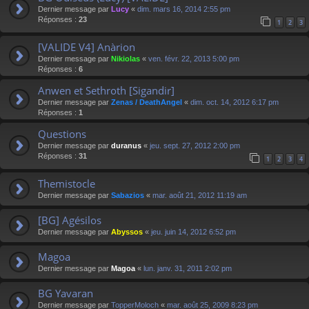
Dernier message par
Lucy
«
dim. mars 16, 2014 2:55 pm
Réponses :
23
1
2
3
[VALIDE V4] Anàrion
Dernier message par
Nikiolas
«
ven. févr. 22, 2013 5:00 pm
Réponses :
6
Anwen et Sethroth [Sigandir]
Dernier message par
Zenas / DeathAngel
«
dim. oct. 14, 2012 6:17 pm
Réponses :
1
Questions
Dernier message par
duranus
«
jeu. sept. 27, 2012 2:00 pm
Réponses :
31
1
2
3
4
Themistocle
Dernier message par
Sabazios
«
mar. août 21, 2012 11:19 am
[BG] Agésilos
Dernier message par
Abyssos
«
jeu. juin 14, 2012 6:52 pm
Magoa
Dernier message par
Magoa
«
lun. janv. 31, 2011 2:02 pm
BG Yavaran
Dernier message par
TopperMoloch
«
mar. août 25, 2009 8:23 pm