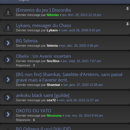
[Ennemis du jeu ] Discordia
Dernier message par
Nikiolas
«
jeu. févr. 28, 2013 12:19 pm
Lykaos, messager du Chaos
Dernier message par
Lykaos
«
sam. août 26, 2006 8:42 pm
BG Selenia
Dernier message par
Selenia
«
lun. déc. 29, 2025 4:06 pm
Obelix : Un Avenir incertain
Dernier message par
Sov3liss
«
jeu. sept. 16, 2021 7:07 am
Réponses :
3
[BG non fini] Shamkat, Satelitte d'Artémis, sans passé
gravé mais à l'avenir écrit.
Dernier message par
Shamkat
«
lun. janv. 27, 2020 12:08 am
ankoku black saint [guilde]
Dernier message par
cox72
«
ven. août 28, 2015 11:57 am
OKOTO OU YATO
Dernier message par
Ninsouna
«
mar. nov. 18, 2014 8:44 pm
Réponses :
6
BG Odiseus (Lucy) [VALIDÉ]