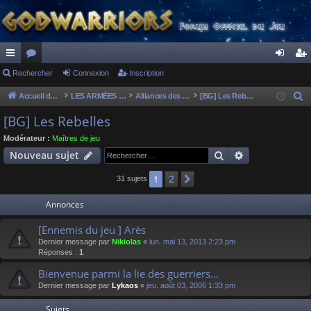
ac
Rechercher
or
Connexion
Inscription
on
ns
co
u
ne
cri
Accueil du forum
LES ARMÉES DIVINES - FORUMS DE CLAN
Alliances des clans
[BG] Les Rebelles
R
e
ur
m
xi
pti
[BG] Les Rebelles
c
ci
s
on
on
Modérateur :
Maîtres de jeu
h
Rechercher
Recherche av
Nouveau sujet
s
e
r
2
1
Suivant
31 sujets
c
Annonces
h
e
[Ennemis du jeu ] Arès
r
Dernier message par
Nikiolas
«
lun. mai 13, 2013 2:23 pm
Réponses :
1
Bienvenue parmi la lie des guerriers...
Dernier message par
Lykaos
«
jeu. août 03, 2006 1:33 pm
Sujets